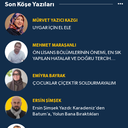
Son Köşe Yazıları
MÜRVET YAZICI KAZGI
UYGAR İÇİN EL ELE
MEHMET MARAŞANLI
ÖN LİSANS BÖLÜMLERİNİN ÖNEMİ, EN SIK
YAPILAN HATALAR VE DOĞRU TERCİH
STRATEJİLERİ
EMIYRA BAYRAK
ÇOCUKLAR ÇİÇEKTİR SOLDURMAYALIM
ERSIN ŞIMŞEK
Ersin Şimşek Yazdı: Karadeniz’den
Batum’a, Yolun Bana Bıraktıkları