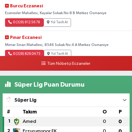
Burcu Eczanesi
Esenevler Mahallesi, Kayalar Sokak No:8 B Merkez Osmaniye
0 (328) 812 56 78
Yol Tarifi Al
Pınar Eczanesi
Mimar Sinan Mahallesi, 8546 Sokak No:4 A Merkez Osmaniye
0 (328) 826 04 73
Yol Tarifi Al
Tüm Nöbetçi Eczaneler
Süper Lig Puan Durumu
Süper Lig
#
Takım
O
P
1
Amed
0
0
2
Erzurumspor FK
0
0