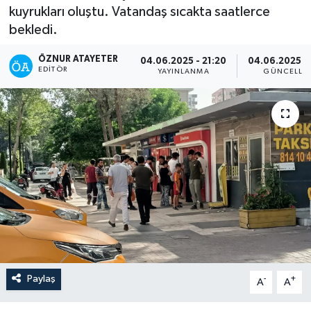
kuyrukları oluştu. Vatandaş sıcakta saatlerce
bekledi.
ÖZNUR ATAYETER
04.06.2025 - 21:20
04.06.2025 - 
EDITÖR
YAYINLANMA
GÜNCELLE
Paylaş
-
+
A
A