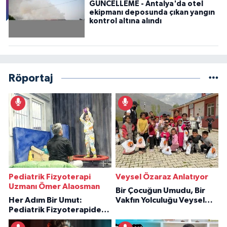
GÜNCELLEME - Antalya'da otel
ekipmanı deposunda çıkan yangın
kontrol altına alındı
Röportaj
Pediatrik Fizyoterapi
Veysel Özaraz Anlatıyor
Uzmanı Ömer Alaosman
Bir Çocuğun Umudu, Bir
Her Adım Bir Umut:
Vakfın Yolculuğu Veysel
Pediatrik Fizyoterapiden
Özaraz Anlatıyor
İlham Veren Hikâyeler