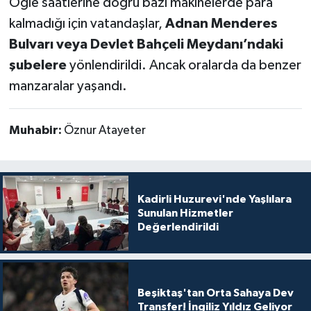
Öğle saatlerine doğru bazı makinelerde para
kalmadığı için vatandaşlar,
Adnan Menderes
Bulvarı veya Devlet Bahçeli Meydanı’ndaki
şubelere
yönlendirildi. Ancak oralarda da benzer
manzaralar yaşandı.
Muhabir:
Öznur Atayeter
Kadirli Huzurevi'nde Yaşlılara
Sunulan Hizmetler
Değerlendirildi
Beşiktaş'tan Orta Sahaya Dev
Transfer! İngiliz Yıldız Geliyor