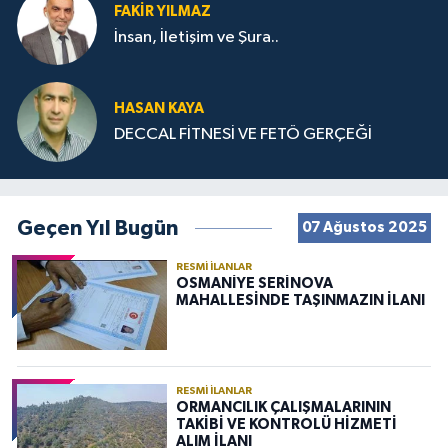
FAKIR YILMAZ
İnsan, İletişim ve Şura..
HASAN KAYA
DECCAL FİTNESİ VE FETÖ GERÇEĞİ
Geçen Yıl Bugün
07 Ağustos 2025
RESMI İLANLAR
OSMANİYE SERİNOVA
MAHALLESİNDE TAŞINMAZIN İLANI
RESMI İLANLAR
ORMANCILIK ÇALIŞMALARININ
TAKİBİ VE KONTROLÜ HİZMETİ
ALIM İLANI