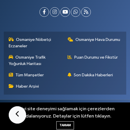
Osmaniye Nöbetçi
Osmaniye Hava Durumu
Eczaneler
Osmaniye Trafik
Puan Durumu ve Fikstür
Yoğunluk Haritası
Tüm Manşetler
Son Dakika Haberleri
Haber Arşivi
Künye
İletişim
Gizlilik Sözleşmesi
En iyi site deneyimi sağlamak için çerezlerden
faydalanıyoruz. Detaylar için lütfen tıklayın.
Haber Yazılımı:
TE Bilişim
TAMAM