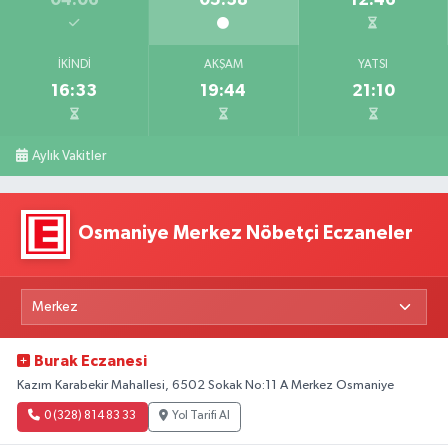
İKINDI
AKŞAM
YATSI
16:33
19:44
21:10
Aylık Vakitler
Osmaniye Merkez Nöbetçi Eczaneler
Burak Eczanesi
Kazım Karabekir Mahallesi, 6502 Sokak No:11 A Merkez Osmaniye
0 (328) 814 83 33
Yol Tarifi Al