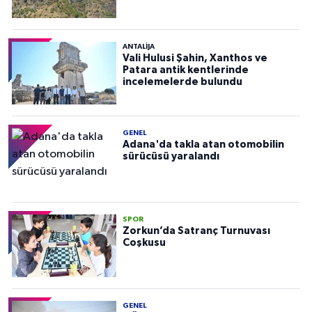
ANTALIJA
Vali Hulusi Şahin, Xanthos ve
Patara antik kentlerinde
incelemelerde bulundu
GENEL
Adana'da takla atan otomobilin
sürücüsü yaralandı
SPOR
Zorkun’da Satranç Turnuvası
Coşkusu
GENEL