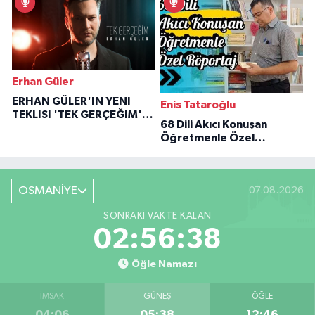
Erhan Güler
ERHAN GÜLER'IN YENI
Enis Tataroğlu
TEKLISI 'TEK GERÇEĞIM'LE
68 Dili Akıcı Konuşan
BÜYÜK DÖNÜŞÜ
Öğretmenle Özel
Röportaj
OSMANİYE
07.08.2026
SONRAKI VAKTE KALAN
02:56:37
Öğle Namazı
İMSAK
GÜNEŞ
ÖĞLE
04:06
05:38
12:46