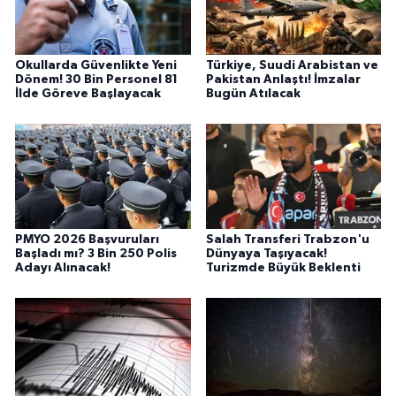
Okullarda Güvenlikte Yeni
Türkiye, Suudi Arabistan ve
Dönem! 30 Bin Personel 81
Pakistan Anlaştı! İmzalar
İlde Göreve Başlayacak
Bugün Atılacak
PMYO 2026 Başvuruları
Salah Transferi Trabzon'u
Başladı mı? 3 Bin 250 Polis
Dünyaya Taşıyacak!
Adayı Alınacak!
Turizmde Büyük Beklenti