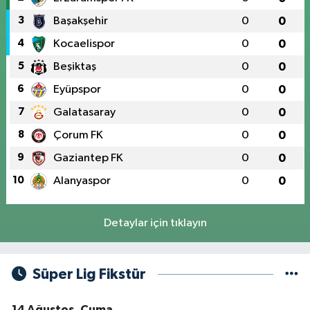
3
Başakşehir
0
0
4
Kocaelispor
0
0
5
Beşiktaş
0
0
6
Eyüpspor
0
0
7
Galatasaray
0
0
8
Çorum FK
0
0
9
Gaziantep FK
0
0
10
Alanyaspor
0
0
Detaylar için tıklayın
Süper Lig Fikstür
14 Ağustos, Cuma