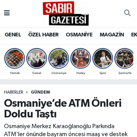
GENEL
Osmaniye Nöbetçi Eczaneler
GENEL
ÖZEL HABER
OSMANİYE
MAGAZİN
E
ÖZEL HABER
Osmaniye Hava Durumu
OSMANİYE
Osmaniye Trafik Yoğunluk Haritası
MAGAZİN
Süper Lig Puan Durumu ve Fikstür
Yemek
Genel
Osmaniye
Hatay
Spor
Şanlıurfa
EKONOMİ
Tüm Manşetler
HABERLER
GÜNDEM
Osmaniye’de ATM Önleri
SPOR
Son Dakika Haberleri
Doldu Taştı
RESMİ İLANLAR
Haber Arşivi
Osmaniye Merkez Karaoğlanoğlu Parkında
ATM'ler önünde bayram öncesi maaş ve destek