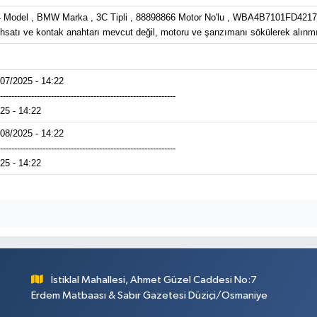
 Model , BMW Marka , 3C Tipli , 88898866 Motor No'lu , WBA4B7101FD421789 Şa
hsatı ve kontak anahtarı mevcut değil, motoru ve şanzımanı sökülerek alınmış 
/07/2025 - 14:22
--------------------------------------------------------------
025 - 14:22
/08/2025 - 14:22
--------------------------------------------------------------
025 - 14:22
İstiklal Mahallesi, Ahmet Güzel Caddesi No:7
Erdem Matbaası & Sabır Gazetesi Düziçi/Osmaniye