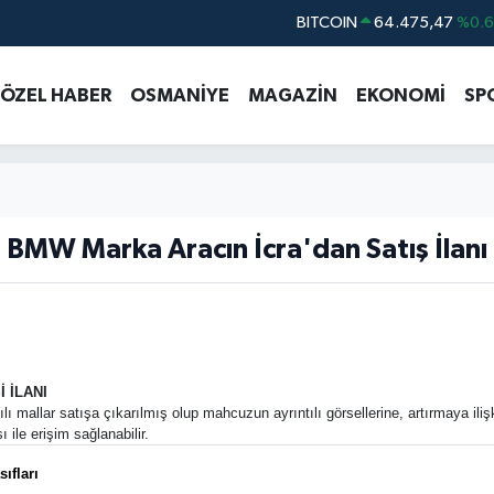
BITCOIN
64.475,47
%0.
DOLAR
47,5971
%0.
ÖZEL HABER
OSMANİYE
MAGAZİN
EKONOMİ
SP
EURO
55,1336
%0.
STERLİN
64,2534
%0.
GRAM ALTIN
6518.23
%0.
BİST100
13.703
%
BMW Marka Aracın İcra'dan Satış İlanı
 İLANI
lı mallar satışa çıkarılmış olup mahcuzun ayrıntılı görsellerine, artırmaya ilişk
 ile erişim sağlanabilir.
ıfları