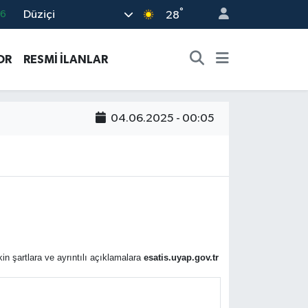
°
Düziçi
66
28
05
OR
RESMİ İLANLAR
18
22
39
04.06.2025 - 00:05
0
in şartlara ve ayrıntılı açıklamalara
esatis.uyap.gov.tr