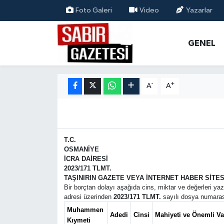
Foto Galeri
Video
Yazarlar
GENEL
Osmaniye Nöbetçi Eczaneler
GENEL
ÖZEL HABER
Osmaniye Hava Durumu
-
+
A
A
OSMANİYE
Osmaniye Trafik Yoğunluk Haritası
MAGAZİN
Süper Lig Puan Durumu ve Fikstür
EKONOMİ
Tüm Manşetler
T.C.
OSMANİYE
İCRA DAİRESİ
SPOR
Son Dakika Haberleri
2023/171 TLMT.
TAŞINIRIN GAZETE VEYA İNTERNET HABER SİTESİ
Bir borçtan dolayı aşağıda cins, miktar ve değerleri yazı
RESMİ İLANLAR
Haber Arşivi
adresi üzerinden
2023/171 TLMT.
sayılı dosya numarası
Muhammen
Adedi
Cinsi
Mahiyeti ve Önemli Vas
Kıymeti