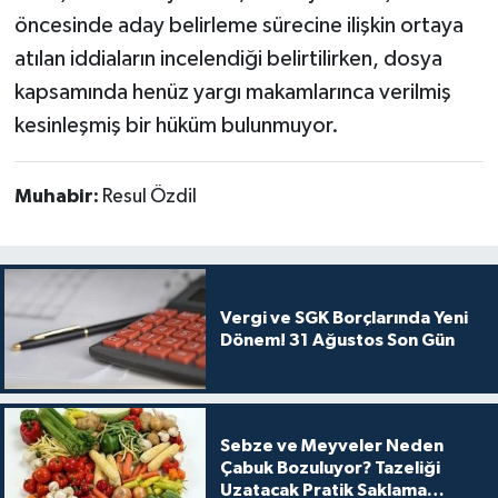
öncesinde aday belirleme sürecine ilişkin ortaya
atılan iddiaların incelendiği belirtilirken, dosya
kapsamında henüz yargı makamlarınca verilmiş
kesinleşmiş bir hüküm bulunmuyor.
Muhabir:
Resul Özdil
Vergi ve SGK Borçlarında Yeni
Dönem! 31 Ağustos Son Gün
Sebze ve Meyveler Neden
Çabuk Bozuluyor? Tazeliği
Uzatacak Pratik Saklama