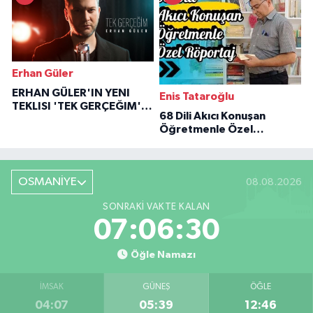
Erhan Güler
ERHAN GÜLER'IN YENI
Enis Tataroğlu
TEKLISI 'TEK GERÇEĞIM'LE
68 Dili Akıcı Konuşan
BÜYÜK DÖNÜŞÜ
Öğretmenle Özel
Röportaj
OSMANİYE
08.08.2026
SONRAKI VAKTE KALAN
07:06:29
Öğle Namazı
İMSAK
GÜNEŞ
ÖĞLE
04:07
05:39
12:46