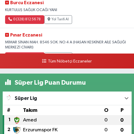
Burcu Eczanesi
KURTULUŞ SAĞLIK OCAĞI YANI
0 (328) 812 56 78
Yol Tarifi Al
Pınar Eczanesi
MİMAR SİNAN MAH. 8546 SOK. NO:4 A (HASAN KESKİNER AİLE SAĞLIĞI
MERKEZİ CİVARI)
0 (328) 826 04 73
Yol Tarifi Al
Tüm Nöbetçi Eczaneler
Süper Lig Puan Durumu
Süper Lig
#
Takım
O
P
1
Amed
0
0
2
Erzurumspor FK
0
0