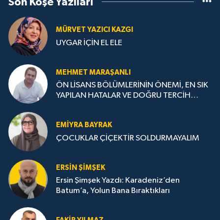
Son Köşe Yazıları
MÜRVET YAZICI KAZGI
UYGAR İÇİN EL ELE
MEHMET MARAŞANLI
ÖN LİSANS BÖLÜMLERİNİN ÖNEMİ, EN SIK
YAPILAN HATALAR VE DOĞRU TERCİH
STRATEJİLERİ
EMIYRA BAYRAK
ÇOCUKLAR ÇİÇEKTİR SOLDURMAYALIM
ERSIN ŞIMŞEK
Ersin Şimşek Yazdı: Karadeniz’den
Batum’a, Yolun Bana Bıraktıkları