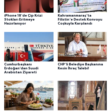
iPhone 18'de Çip Krizi
Kahramanmaraş'ta
Stokları Eritmeye
Filistin'e Destek Konvoyu
Hazırlanıyor
Coşkuyla Karşılandı
Cumhurbaşkanı
CHP'li Belediye Başkanına
Erdoğan’dan Suudi
Kesin İhraç Talebi!
Arabistan Ziyareti