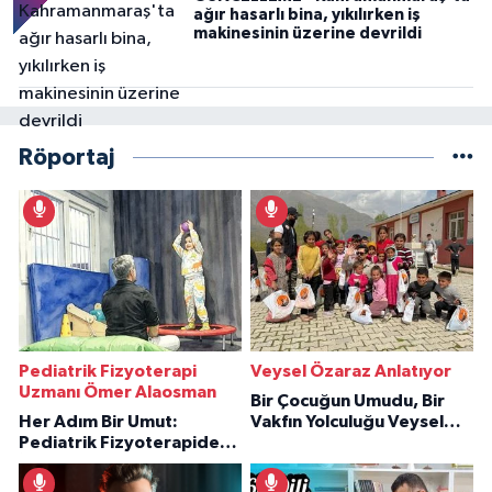
ağır hasarlı bina, yıkılırken iş
makinesinin üzerine devrildi
Röportaj
Pediatrik Fizyoterapi
Veysel Özaraz Anlatıyor
Uzmanı Ömer Alaosman
Bir Çocuğun Umudu, Bir
Her Adım Bir Umut:
Vakfın Yolculuğu Veysel
Pediatrik Fizyoterapiden
Özaraz Anlatıyor
İlham Veren Hikâyeler