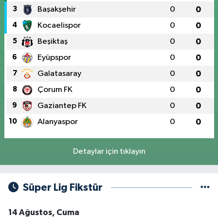
3
Başakşehir
0
0
4
Kocaelispor
0
0
5
Beşiktaş
0
0
6
Eyüpspor
0
0
7
Galatasaray
0
0
8
Çorum FK
0
0
9
Gaziantep FK
0
0
10
Alanyaspor
0
0
Detaylar için tıklayın
Süper Lig Fikstür
14 Ağustos, Cuma