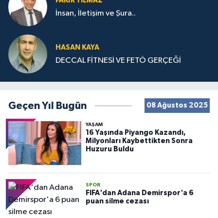
FAKIR YILMAZ
İnsan, İletişim ve Şura..
HASAN KAYA
DECCAL FİTNESİ VE FETÖ GERÇEĞİ
Geçen Yıl Bugün
08 Ağustos 2025
YAŞAM
16 Yaşında Piyango Kazandı,
Milyonları Kaybettikten Sonra
Huzuru Buldu
SPOR
FIFA'dan Adana Demirspor'a 6
puan silme cezası