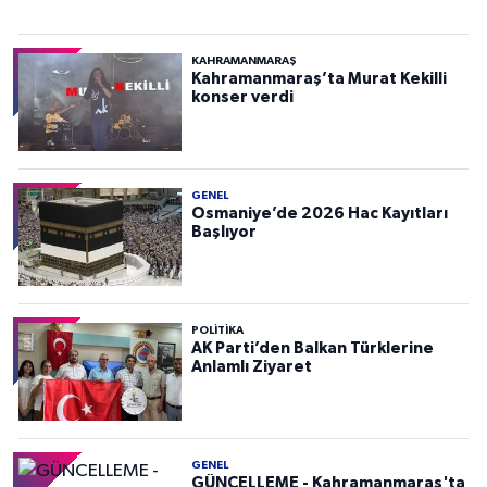
KAHRAMANMARAŞ
Kahramanmaraş’ta Murat Kekilli
konser verdi
GENEL
Osmaniye’de 2026 Hac Kayıtları
Başlıyor
POLITIKA
AK Parti’den Balkan Türklerine
Anlamlı Ziyaret
GENEL
GÜNCELLEME - Kahramanmaraş'ta