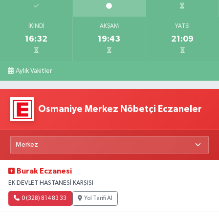
İKINDI
AKŞAM
YATSI
16:32
19:43
21:09
Aylık Vakitler
Osmaniye Merkez Nöbetçi Eczaneler
Burak Eczanesi
EK DEVLET HASTANESİ KARŞISI
0 (328) 814 83 33
Yol Tarifi Al