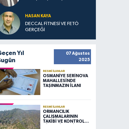
HASAN KAYA
DECCAL FİTNESİ VE FETÖ
GERÇEĞİ
Geçen Yıl
07 Ağustos
Bugün
2025
RESMI İLANLAR
OSMANİYE SERİNOVA
MAHALLESİNDE
TAŞINMAZIN İLANI
RESMI İLANLAR
ORMANCILIK
ÇALIŞMALARININ
TAKİBİ VE KONTROLÜ
HİZMETİ ALIM İLANI