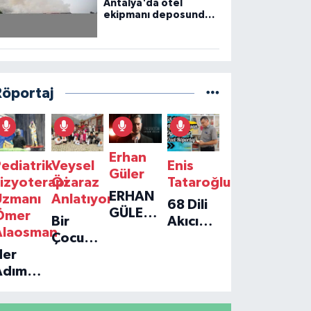
Antalya'da otel
ekipmanı deposunda
çıkan yangın kontrol
altına alındı
Röportaj
Erhan
ediatrik
Veysel
Enis
Güler
izyoterapi
Özaraz
Tataroğlu
ERHAN
Uzmanı
Anlatıyor
68 Dili
GÜLER'IN
Ömer
Bir
Akıcı
YENI
Alaosman
Çocuğun
Konuşan
TEKLISI
Her
Umudu,
Öğretmenle
'TEK
Adım
Bir
Özel
GERÇEĞIM'LE
ir
Vakfın
Röportaj
BÜYÜK
Umut:
Yolculuğu