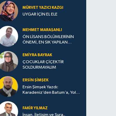
MÜRVET YAZICI KAZGI
UYGAR İÇİN EL ELE
MEHMET MARAŞANLI
ÖN LİSANS BÖLÜMLERİNİN
ÖNEMİ, EN SIK YAPILAN
HATALAR VE DOĞRU TERCİH
STRATEJİLERİ
EMIYRA BAYRAK
ÇOCUKLAR ÇİÇEKTİR
SOLDURMAYALIM
ERSIN ŞIMŞEK
Ersin Şimşek Yazdı:
Karadeniz’den Batum’a, Yolun
Bana Bıraktıkları
FAKIR YILMAZ
İnsan, İletişim ve Şura..