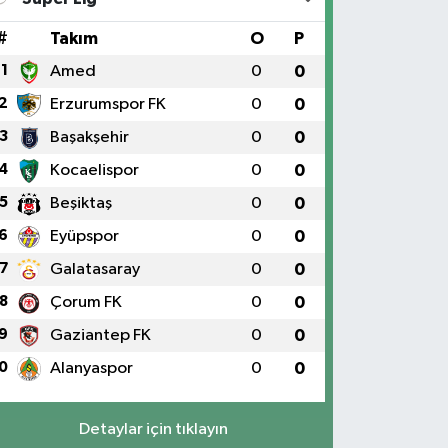
#
Takım
O
P
1
Amed
0
0
2
Erzurumspor FK
0
0
3
Başakşehir
0
0
4
Kocaelispor
0
0
5
Beşiktaş
0
0
6
Eyüpspor
0
0
7
Galatasaray
0
0
8
Çorum FK
0
0
9
Gaziantep FK
0
0
0
Alanyaspor
0
0
Detaylar için tıklayın