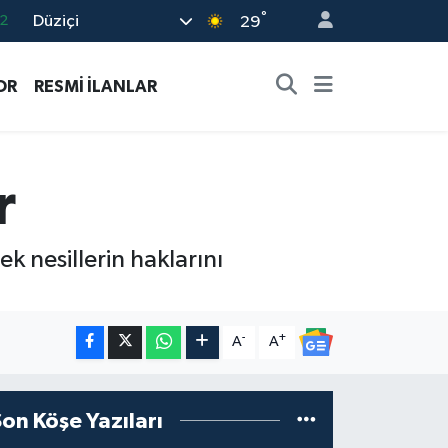
°
Düziçi
7
29
7
OR
RESMİ İLANLAR
5
2
9
r
2
ek nesillerin haklarını
-
+
A
A
Son Köşe Yazıları