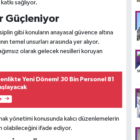
 katkı sağlıyor.
r Güçleniyor
isiplin gibi konuların anayasal güvence altına
nın temel unsurları arasında yer alıyor.
ğımsız olarak gelecek nesilleri koruyan
enlikte Yeni Dönem! 30 Bin Personel 81
aşlayacak
e
ak yönetimi konusunda kalıcı düzenlemelerin
 olabileceğini ifade ediyor.