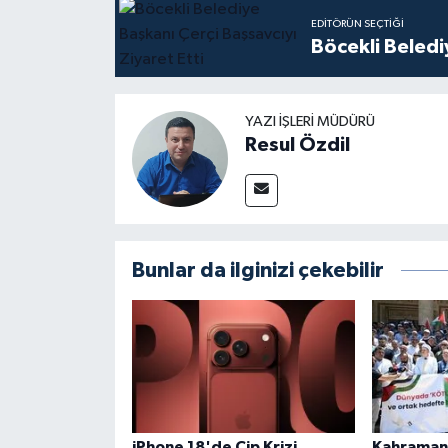
EDITÖRÜN SEÇTIĞI
Böcekli Beledi
YAZI İŞLERI MÜDÜRÜ
Resul Özdil
Bunlar da ilginizi çekebilir
iPhone 18'de Çip Krizi
Kahramanm