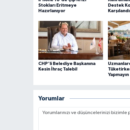
Stokları Eritmeye
Destek K
Hazırlanıyor
Karşılandı
CHP'li Belediye Başkanına
Uzmanlard
Kesin İhraç Talebi!
Tüketirke
Yapmayın
Yorumlar