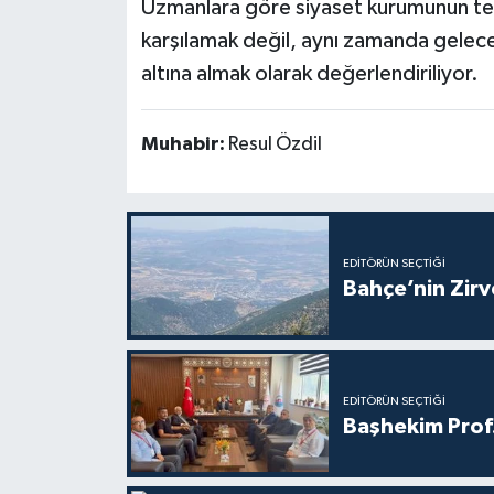
Uzmanlara göre siyaset kurumunun tem
karşılamak değil, aynı zamanda gelece
altına almak olarak değerlendiriliyor.
Muhabir:
Resul Özdil
EDITÖRÜN SEÇTIĞI
Bahçe’nin Zir
EDITÖRÜN SEÇTIĞI
Başhekim Prof