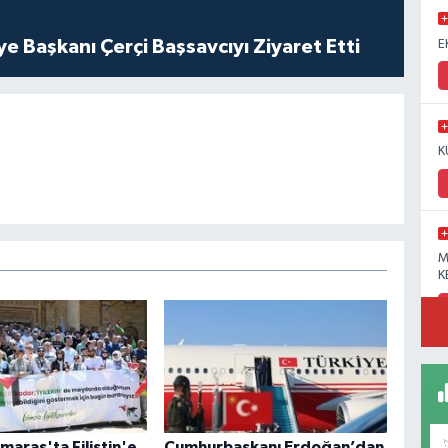
ye Başkanı Çerçi Başsavcıyı Ziyaret Etti
E
K
M
K
araş'ta Filistin'e
Cumhurbaşkanı Erdoğan’dan