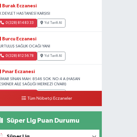
Burak Eczanesi
K DEVLET HASTANESİ KARŞISI
0 (328) 814 83 33
Yol Tarifi Al
Burcu Eczanesi
URTULUŞ SAĞLIK OCAĞI YANI
0 (328) 812 56 78
Yol Tarifi Al
Pınar Eczanesi
İMAR SİNAN MAH. 8546 SOK. NO:4 A (HASAN
ESKİNER AİLE SAĞLIĞI MERKEZİ CİVARI)
0 (328) 826 04 73
Yol Tarifi Al
Tüm Nöbetçi Eczaneler
Süper Lig Puan Durumu
Süper Lig