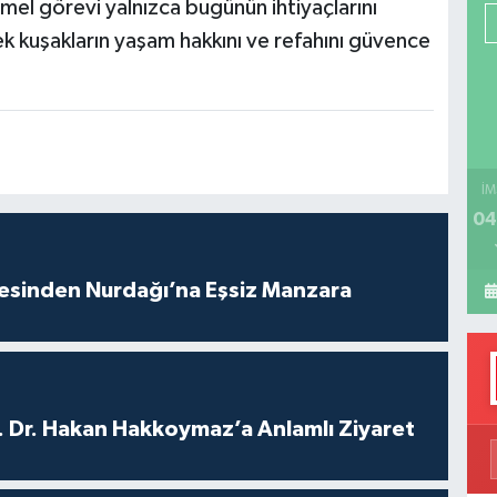
el görevi yalnızca bugünün ihtiyaçlarını
P
k kuşakların yaşam hakkını ve refahını güvence
H
İM
04
vesinden Nurdağı’na Eşsiz Manzara
. Dr. Hakan Hakkoymaz’a Anlamlı Ziyaret