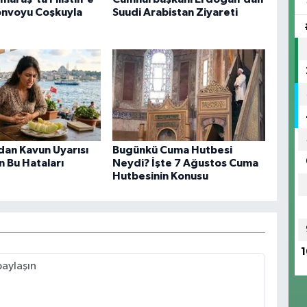
onvoyu Coşkuyla
Suudi Arabistan Ziyareti
an Kavun Uyarısı
Bugünkü Cuma Hutbesi
n Bu Hataları
Neydi? İşte 7 Ağustos Cuma
Hutbesinin Konusu
1