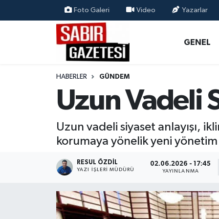
Foto Galeri
Video
Yazarlar
GENEL
Osmaniye Nöbetçi Eczaneler
GENEL
ÖZEL HABER
Osmaniye Hava Durumu
HABERLER
GÜNDEM
OSMANİYE
Osmaniye Trafik Yoğunluk Haritası
Uzun Vadeli 
MAGAZİN
Süper Lig Puan Durumu ve Fikstür
Uzun vadeli siyaset anlayışı, ikl
EKONOMİ
Tüm Manşetler
korumaya yönelik yeni yönetim
SPOR
Son Dakika Haberleri
RESUL ÖZDIL
02.06.2026 - 17:45
YAZI İŞLERI MÜDÜRÜ
YAYINLANMA
RESMİ İLANLAR
Haber Arşivi