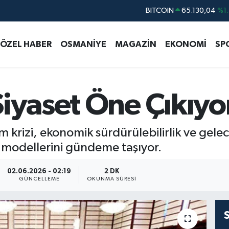
DOLAR
47,7106
%0.1
EURO
55,1652
%0.2
ÖZEL HABER
OSMANİYE
MAGAZİN
EKONOMİ
SP
STERLİN
64,4046
%0.3
GRAM ALTIN
6618.49
%2.1
BİST100
13.773
%-1
Siyaset Öne Çıkıyo
BITCOIN
65.130,04
%1.
im krizi, ekonomik sürdürülebilirlik ve gelec
 modellerini gündeme taşıyor.
02.06.2026 - 02:19
2 DK
GÜNCELLEME
OKUNMA SÜRESI