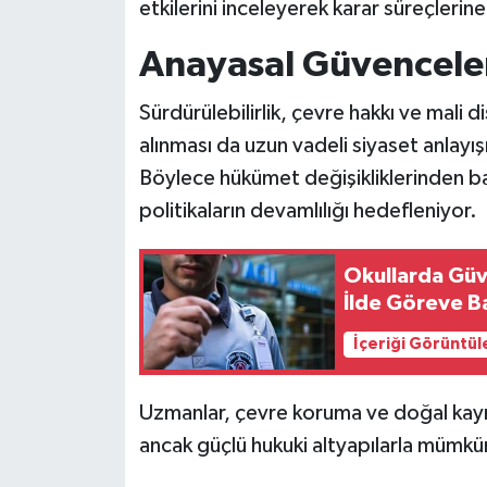
etkilerini inceleyerek karar süreçlerine
Anayasal Güvencele
Sürdürülebilirlik, çevre hakkı ve mali d
alınması da uzun vadeli siyaset anlayışı
Böylece hükümet değişikliklerinden ba
politikaların devamlılığı hedefleniyor.
Okullarda Güv
İlde Göreve B
İçeriği Görüntül
Uzmanlar, çevre koruma ve doğal kayn
ancak güçlü hukuki altyapılarla mümkün