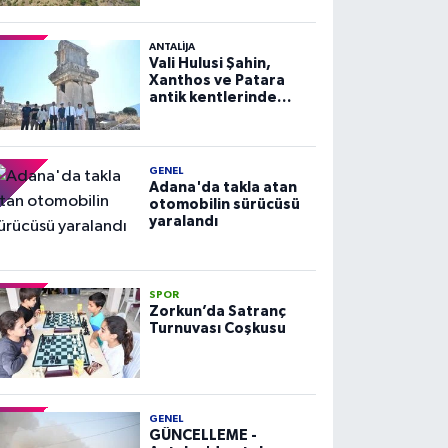
ANTALIJA
Vali Hulusi Şahin,
Xanthos ve Patara
antik kentlerinde
incelemelerde
bulundu
GENEL
Adana'da takla atan
otomobilin sürücüsü
yaralandı
SPOR
Zorkun’da Satranç
Turnuvası Coşkusu
GENEL
GÜNCELLEME -