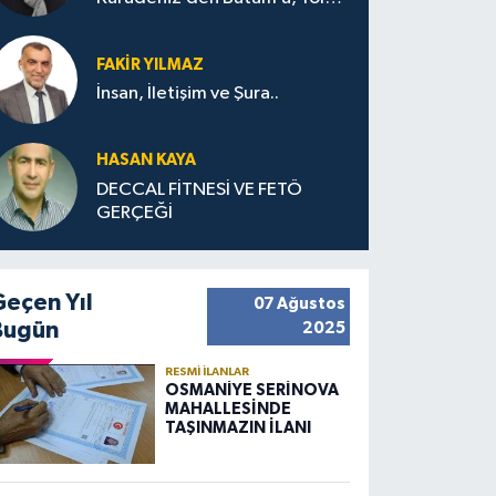
Bana Bıraktıkları
FAKIR YILMAZ
İnsan, İletişim ve Şura..
HASAN KAYA
DECCAL FİTNESİ VE FETÖ
GERÇEĞİ
Geçen Yıl
07 Ağustos
Bugün
2025
RESMI İLANLAR
OSMANİYE SERİNOVA
MAHALLESİNDE
TAŞINMAZIN İLANI