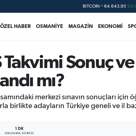
BITCOIN
64.643,95
%0.
DOLAR
47,6704
%
EURO
55,0406
%-0.
ÖZEL HABER
OSMANİYE
MAGAZİN
EKONOMİ
SP
STERLİN
64,2143
%
GRAM ALTIN
6500.87
%0.
Takvimi Sonuç ve 
BİST100
13.799
%7
landı mı?
psamındaki merkezi sınavın sonuçları için ö
la birlikte adayların Türkiye geneli ve il b
1 DK
OKUNMA SÜRESI