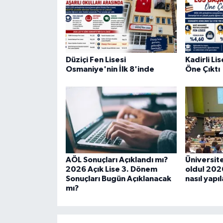
Düziçi Fen Lisesi
Kadirli Li
Osmaniye'nin İlk 8'inde
Öne Çıktı
AÖL Sonuçları Açıklandı mı?
Üniversite 
2026 Açık Lise 3. Dönem
oldu! 2026
Sonuçları Bugün Açıklanacak
nasıl yapı
mı?