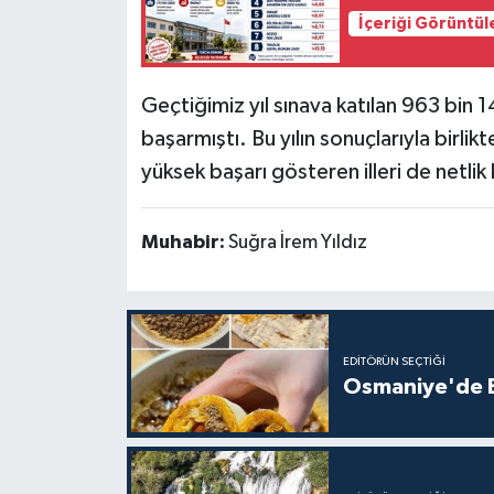
İçeriği Görüntül
Geçtiğimiz yıl sınava katılan 963 bin
başarmıştı. Bu yılın sonuçlarıyla birli
yüksek başarı gösteren illeri de netli
Muhabir:
Suğra İrem Yıldız
EDITÖRÜN SEÇTIĞI
Osmaniye'de Ev