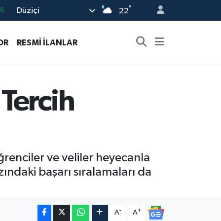
16
°
Düziçi
22
0
08
OR
RESMİ İLANLAR
0
12
Tercih
0
ğrenciler ve veliler heyecanla
azındaki başarı sıralamaları da
-
+
A
A