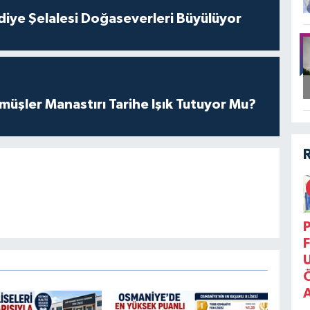
iye Şelalesi Doğaseverleri Büyülüyor
üşler Manastırı Tarihe Işık Tutuyor Mu?
P
F