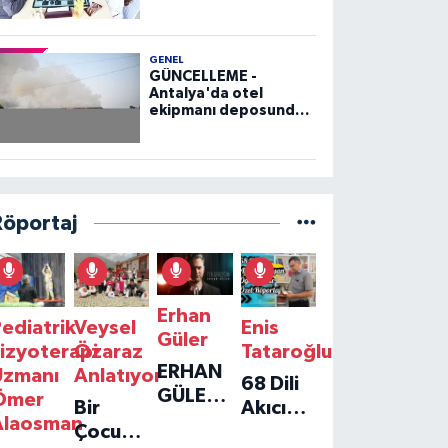
GENEL
GÜNCELLEME -
Antalya'da otel
ekipmanı deposunda
çıkan yangın kontrol
altına alındı
Röportaj
Erhan
ediatrik
Veysel
Enis
Güler
izyoterapi
Özaraz
Tataroğlu
ERHAN
Uzmanı
Anlatıyor
68 Dili
GÜLER'IN
Ömer
Bir
Akıcı
YENI
Alaosman
Çocuğun
Konuşan
TEKLISI