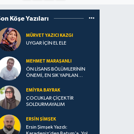
Son Köşe Yazıları
MÜRVET YAZICI KAZGI
UYGAR İÇİN EL ELE
MEHMET MARAŞANLI
ÖN LİSANS BÖLÜMLERİNİN
ÖNEMİ, EN SIK YAPILAN
HATALAR VE DOĞRU TERCİH
STRATEJİLERİ
EMIYRA BAYRAK
ÇOCUKLAR ÇİÇEKTİR
SOLDURMAYALIM
ERSIN ŞIMŞEK
Ersin Şimşek Yazdı:
Karadeniz’den Batum’a, Yolun