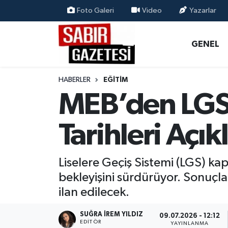
Foto Galeri
Video
Yazarlar
GENEL
Osmaniye Nöbetçi Eczaneler
GENEL
ÖZEL HABER
Osmaniye Hava Durumu
HABERLER
EĞITIM
OSMANİYE
Osmaniye Trafik Yoğunluk Haritası
MEB’den LGS 
MAGAZİN
Süper Lig Puan Durumu ve Fikstür
Tarihleri Açık
EKONOMİ
Tüm Manşetler
Liselere Geçiş Sistemi (LGS) ka
SPOR
Son Dakika Haberleri
bekleyişini sürdürüyor. Sonuçlar
ilan edilecek.
RESMİ İLANLAR
Haber Arşivi
SUĞRA İREM YILDIZ
09.07.2026 - 12:12
EDITÖR
YAYINLANMA