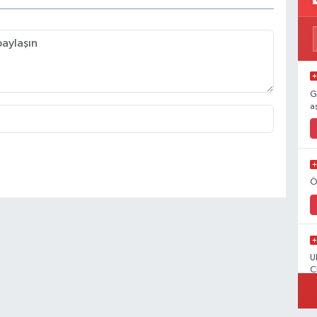
G
a
Ö
U
C