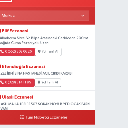
Elif Eczanesi
ülbahçem Sitesi Ve Bilpa Arasındaki Caddeden 200mt
şağıda Cuma Pazarı yolu Üzeri
0 (552) 308 06 26
Yol Tarifi Al
Efendioğlu Eczanesi
ZEL İBNİ SİNA HASTANESİ ACİL ÇIKIŞI KARŞISI
0 (328) 814 11 99
Yol Tarifi Al
Ulaşlı Eczanesi
LAŞLI MAHALLESİ 11507 SOKAK NO:8 B YEDİOCAK PARKI
İVARI
Tüm Nöbetçi Eczaneler
0 (546) 158 81 80
Yol Tarifi Al