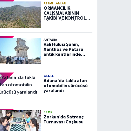
RESMI İLANLAR
ORMANCILIK
ÇALIŞMALARININ
TAKİBİ VE KONTROLÜ
HİZMETİ ALIM İLANI
ANTALIJA
Vali Hulusi Şahin,
Xanthos ve Patara
antik kentlerinde
incelemelerde
bulundu
GENEL
Adana'da takla atan
otomobilin sürücüsü
yaralandı
SPOR
Zorkun’da Satranç
Turnuvası Coşkusu