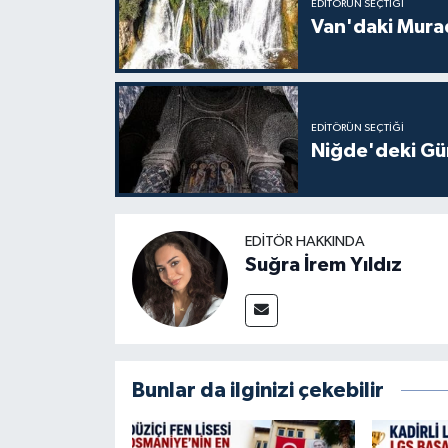
EDITÖRÜN SEÇTIĞI
Van'daki Murad
EDITÖRÜN SEÇTIĞI
Niğde'deki Güm
EDITÖR HAKKINDA
Suğra İrem Yıldız
Bunlar da ilginizi çekebilir