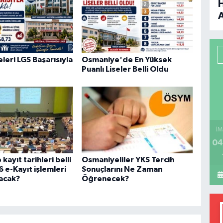
B
P
seleri LGS Başarısıyla
Osmaniye'de En Yüksek
Puanlı Liseler Belli Oldu
H
İM
04
kayıt tarihleri belli
Osmaniyeliler YKS Tercih
 e-Kayıt işlemleri
Sonuçlarını Ne Zaman
lacak?
Öğrenecek?