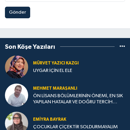
Gönder
Son Köşe Yazıları
MÜRVET YAZICI KAZGI
UYGAR İÇİN EL ELE
MEHMET MARAŞANLI
ÖN LİSANS BÖLÜMLERİNİN ÖNEMİ, EN SIK
YAPILAN HATALAR VE DOĞRU TERCİH
STRATEJİLERİ
EMIYRA BAYRAK
ÇOCUKLAR ÇİÇEKTİR SOLDURMAYALIM