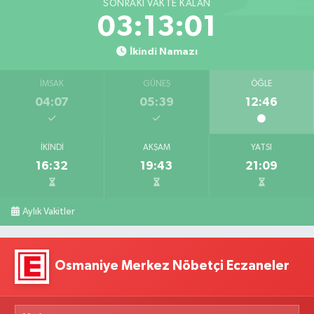
SONRAKI VAKTE KALAN
03:12:59
İkindi Namazı
İMSAK
GÜNEŞ
ÖĞLE
04:07
05:39
12:46
İKINDI
AKŞAM
YATSI
16:32
19:43
21:09
Aylık Vakitler
Osmaniye Merkez Nöbetçi Eczaneler