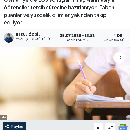
öğrenciler tercih sürecine hazırlanıyor. Taban
puanlar ve yüzdelik dilimler yakından takip
ediliyor.
RESUL ÖZDIL
09.07.2026 - 13:52
4 DK
YAZI İŞLERI MÜDÜRÜ
YAYINLANMA
OKUNMA SÜRES
İHA
Paylaş
-
+
A
A