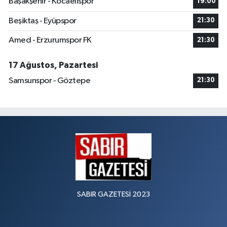
Başakşehir - Kocaelispor
19:00
Beşiktaş - Eyüpspor
21:30
Amed - Erzurumspor FK
21:30
17 Ağustos, Pazartesi
Samsunspor - Göztepe
21:30
SABIR GAZETESİ 2023