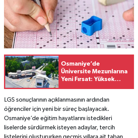
Osmaniye’de
Üniversite Mezunlarına
Yeni Fırsat: Yüksek
Lisans Ve Doktora
Başvuruları Açıldı
LGS sonuçlarının açıklanmasının ardından
öğrenciler için yeni bir süreç başlayacak.
Osmaniye’de eğitim hayatlarını istedikleri
liselerde sürdürmek isteyen adaylar, tercih
listelerini oluştururken geçmiş yıllara ait taban