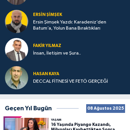
ERSIN ŞIMŞEK
Ersin Şimşek Yazdı: Karadeniz’den
Batum’a, Yolun Bana Bıraktıkları
FAKIR YILMAZ
İnsan, İletişim ve Şura..
HASAN KAYA
DECCAL FİTNESİ VE FETÖ GERÇEĞİ
Geçen Yıl Bugün
08 Ağustos 2025
YAŞAM
16 Yaşında Piyango Kazandı,
Milyonları Kaybettikten Sonra