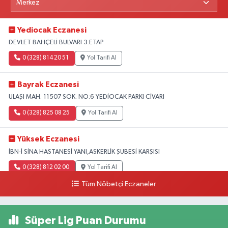
Yediocak Eczanesi
DEVLET BAHÇELİ BULVARI 3.ETAP
0 (328) 814 20 51
Yol Tarifi Al
Bayrak Eczanesi
ULAŞI MAH. 11507 SOK. NO:6 YEDİOCAK PARKI CİVARI
0 (328) 825 08 25
Yol Tarifi Al
Yüksek Eczanesi
İBN-İ SİNA HASTANESİ YANI,ASKERLİK ŞUBESİ KARŞISI
0 (328) 812 02 00
Yol Tarifi Al
Tüm Nöbetçi Eczaneler
Süper Lig Puan Durumu