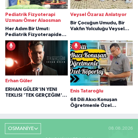
Pediatrik Fizyoterapi
Veysel Özaraz Anlatıyor
Uzmanı Ömer Alaosman
Bir Çocuğun Umudu, Bir
Her Adım Bir Umut:
Vakfın Yolculuğu Veysel
Pediatrik Fizyoterapiden
Özaraz Anlatıyor
İlham Veren Hikâyeler
Erhan Güler
ERHAN GÜLER'IN YENI
Enis Tataroğlu
TEKLISI 'TEK GERÇEĞIM'LE
68 Dili Akıcı Konuşan
BÜYÜK DÖNÜŞÜ
Öğretmenle Özel
Röportaj
OSMANİYE
08.08.2026