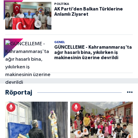
POLITIKA
AK Parti’den Balkan Türklerine
Anlamlı Ziyaret
GENEL
GÜNCELLEME - Kahramanmaraş'ta
ağır hasarlı bina, yıkılırken iş
makinesinin üzerine devrildi
Röportaj