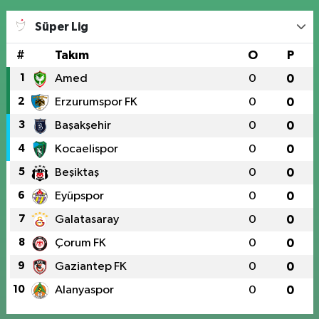
Süper Lig
#
Takım
O
P
1
Amed
0
0
2
Erzurumspor FK
0
0
3
Başakşehir
0
0
4
Kocaelispor
0
0
5
Beşiktaş
0
0
6
Eyüpspor
0
0
7
Galatasaray
0
0
8
Çorum FK
0
0
9
Gaziantep FK
0
0
10
Alanyaspor
0
0