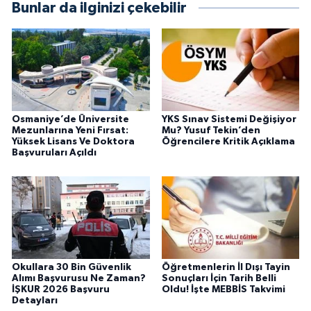
Bunlar da ilginizi çekebilir
Osmaniye’de Üniversite
YKS Sınav Sistemi Değişiyor
Mezunlarına Yeni Fırsat:
Mu? Yusuf Tekin’den
Yüksek Lisans Ve Doktora
Öğrencilere Kritik Açıklama
Başvuruları Açıldı
Okullara 30 Bin Güvenlik
Öğretmenlerin İl Dışı Tayin
Alımı Başvurusu Ne Zaman?
Sonuçları İçin Tarih Belli
İŞKUR 2026 Başvuru
Oldu! İşte MEBBİS Takvimi
Detayları