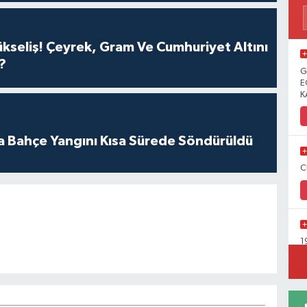
ükseliş! Çeyrek, Gram Ve Cumhuriyet Altını
?
G
E
K
a Bahçe Yangını Kısa Sürede Söndürüldü
C
1
Y
C