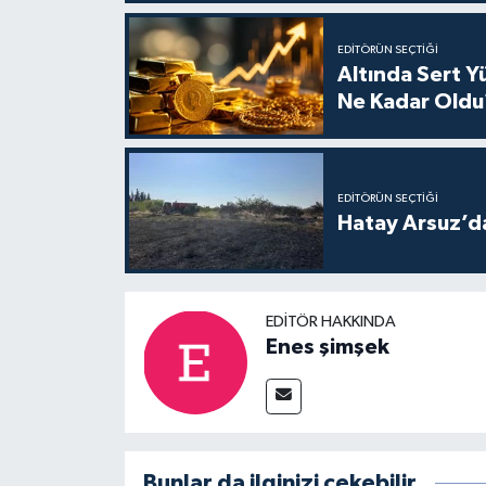
EDITÖRÜN SEÇTIĞI
Altında Sert Y
Ne Kadar Oldu
EDITÖRÜN SEÇTIĞI
Hatay Arsuz’d
EDITÖR HAKKINDA
Enes şimşek
Bunlar da ilginizi çekebilir