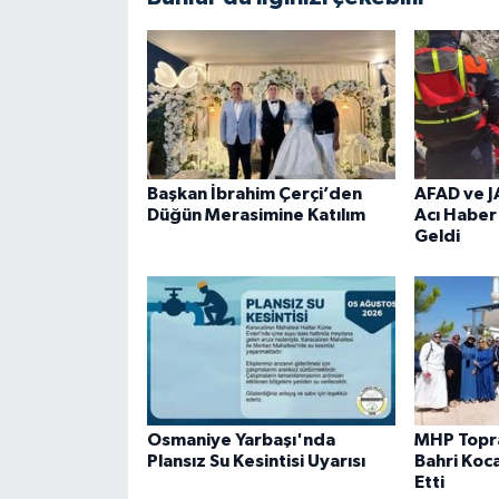
Başkan İbrahim Çerçi’den
AFAD ve J
Düğün Merasimine Katılım
Acı Habe
Geldi
Osmaniye Yarbaşı'nda
MHP Topra
Plansız Su Kesintisi Uyarısı
Bahri Koc
Etti