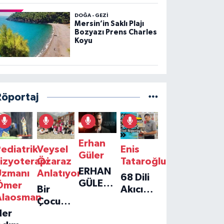
DOĞA - GEZI
Mersin’in Saklı Plajı
Bozyazı Prens Charles
Koyu
Röportaj
Erhan
ediatrik
Veysel
Enis
Güler
izyoterapi
Özaraz
Tataroğlu
ERHAN
Uzmanı
Anlatıyor
68 Dili
GÜLER'IN
Ömer
Bir
Akıcı
YENI
Alaosman
Çocuğun
Konuşan
TEKLISI
Her
Umudu,
Öğretmenle
'TEK