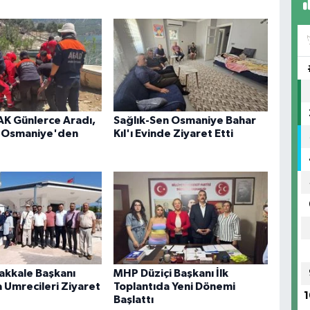
AK Günlerce Aradı,
Sağlık-Sen Osmaniye Bahar
r Osmaniye'den
Kıl'ı Evinde Ziyaret Etti
kkale Başkanı
MHP Düziçi Başkanı İlk
a Umrecileri Ziyaret
Toplantıda Yeni Dönemi
1
Başlattı