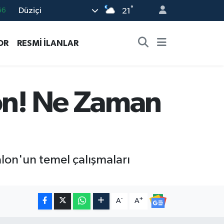
°
Düziçi
05
21
18
OR
RESMİ İLANLAR
22
54
%0
lon! Ne Zaman
66
lon'un temel çalışmaları
-
+
A
A