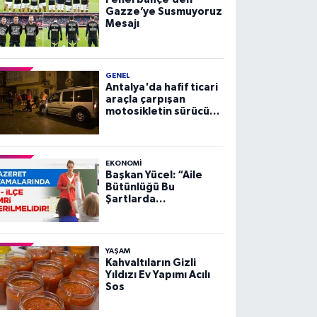
Gazze’ye Susmuyoruz
Mesajı
GENEL
Antalya'da hafif ticari
araçla çarpışan
motosikletin sürücüsü
yaralandı
EKONOMI
Başkan Yücel: “Aile
Bütünlüğü Bu
Şartlarda
Sağlanamaz”
YAŞAM
Kahvaltıların Gizli
Yıldızı Ev Yapımı Acılı
Sos