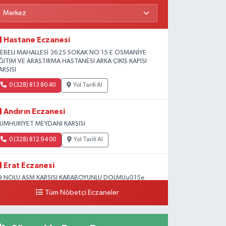
Hastane Eczanesi
EBELİ MAHALLESİ 3625 SOKAK NO:15 E OSMANİYE
ĞİTİM VE ARAŞTIRMA HASTANESİ ARKA ÇIKIŞ KAPISI
ARŞISI
0 (328) 813 80 40
Yol Tarifi Al
Andırın Eczanesi
UMHURİYET MEYDANI KARŞISI
0 (328) 812 94 00
Yol Tarifi Al
Erat Eczanesi
9 NOLU ASM KARSISI KARABOYUNLU DOLMUu015e
OLUNDA Mu0130MAR Su0130NAN OKULU
Tüm Nöbetçi Eczaneler
u0130VARI
0 (328) 825 39 39
Yol Tarifi Al