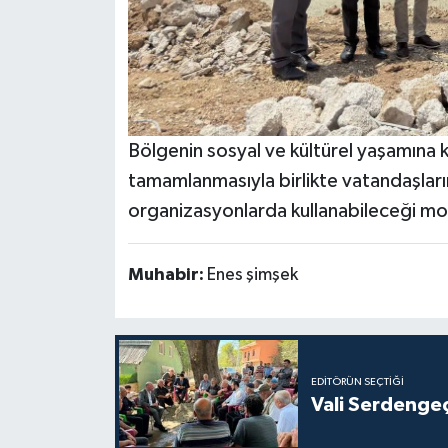
Bölgenin sosyal ve kültürel yaşamına 
tamamlanmasıyla birlikte vatandaşların 
organizasyonlarda kullanabileceği mod
Muhabir:
Enes şimşek
EDITÖRÜN SEÇTIĞI
Vali Serdengeç