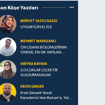
Son Köşe Yazıları
MÜRVET YAZICI KAZGI
UYGAR İÇİN EL ELE
MEHMET MARAŞANLI
ÖN LİSANS BÖLÜMLERİNİN
ÖNEMİ, EN SIK YAPILAN
HATALAR VE DOĞRU TERCİH
STRATEJİLERİ
EMIYRA BAYRAK
ÇOCUKLAR ÇİÇEKTİR
SOLDURMAYALIM
ERSIN ŞIMŞEK
Ersin Şimşek Yazdı:
Karadeniz’den Batum’a, Yolun
Bana Bıraktıkları