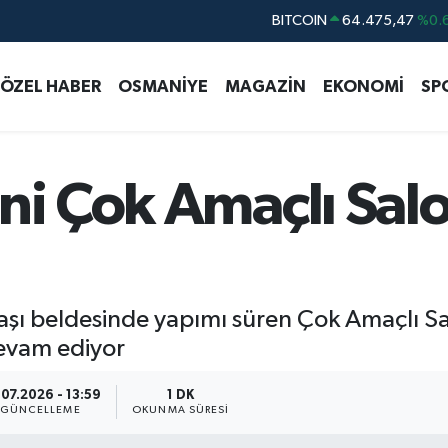
DOLAR
47,5971
%0.
EURO
55,1336
%0.
ÖZEL HABER
OSMANİYE
MAGAZİN
EKONOMİ
SP
STERLİN
64,2534
%0.
GRAM ALTIN
6527.85
%0.
BİST100
13.703
eni Çok Amaçlı Sa
BITCOIN
64.475,47
%0.
başı beldesinde yapımı süren Çok Amaçlı Sa
devam ediyor
07.2026 - 13:59
1 DK
GÜNCELLEME
OKUNMA SÜRESI