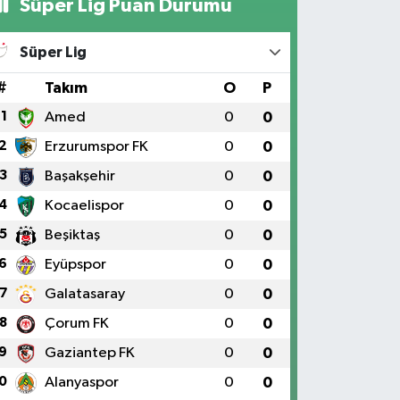
Süper Lig Puan Durumu
Süper Lig
#
Takım
O
P
1
Amed
0
0
2
Erzurumspor FK
0
0
3
Başakşehir
0
0
4
Kocaelispor
0
0
5
Beşiktaş
0
0
6
Eyüpspor
0
0
7
Galatasaray
0
0
8
Çorum FK
0
0
9
Gaziantep FK
0
0
0
Alanyaspor
0
0