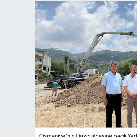
Osmaniye'nin Düziçi ilçesine bağlı Ya