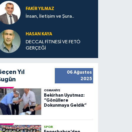
FAKIR YILMAZ
İnsan, İletişim ve Şura..
HASAN KAYA
DECCAL FİTNESİ VE FETÖ
GERÇEĞİ
Geçen Yıl
06 Ağustos
Bugün
2025
OSMANIYE
Bekirhan Uyutmaz:
“Gönüllere
Dokunmaya Geldik”
SPOR
Fenerbahçe’den