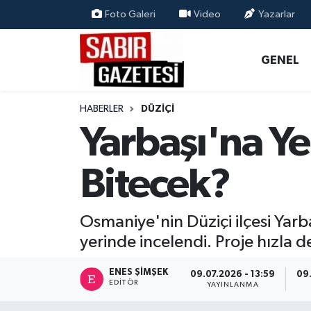
Foto Galeri
Video
Yazarlar
GENEL
Osmaniye Nöbetçi Eczaneler
GENEL
ÖZEL HABER
Osmaniye Hava Durumu
HABERLER
DÜZIÇI
OSMANİYE
Osmaniye Trafik Yoğunluk Haritası
Yarbaşı'na Y
MAGAZİN
Süper Lig Puan Durumu ve Fikstür
Bitecek?
EKONOMİ
Tüm Manşetler
Osmaniye'nin Düziçi ilçesi Yar
SPOR
Son Dakika Haberleri
yerinde incelendi. Proje hızla 
RESMİ İLANLAR
Haber Arşivi
ENES ŞIMŞEK
09.07.2026 - 13:59
09.
EDITÖR
YAYINLANMA