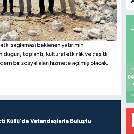
B
P
katkı sağlaması beklenen yatırımın
H
düğün, toplantı, kültürel etkinlik ve çeşitli
ern bir sosyal alan hizmete açılmış olacak.
İM
04
ti Küllü’de Vatandaşlarla Buluştu