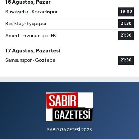
16 Ağustos, Pazar
Başakşehir - Kocaelispor
19:00
Beşiktaş - Eyüpspor
21:30
Amed - Erzurumspor FK
21:30
17 Ağustos, Pazartesi
Samsunspor - Göztepe
21:30
SABIR GAZETESİ 2023