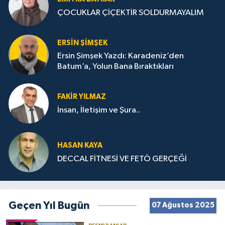
ÇOCUKLAR ÇİÇEKTİR SOLDURMAYALIM
ERSIN ŞIMŞEK
Ersin Şimşek Yazdı: Karadeniz’den
Batum’a, Yolun Bana Bıraktıkları
FAKIR YILMAZ
İnsan, İletişim ve Şura..
HASAN KAYA
DECCAL FİTNESİ VE FETÖ GERÇEĞİ
Geçen Yıl Bugün
07 Ağustos 2025