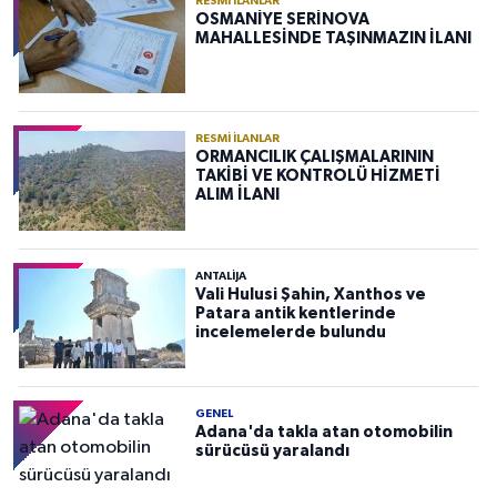
RESMI İLANLAR
OSMANİYE SERİNOVA
MAHALLESİNDE TAŞINMAZIN İLANI
RESMI İLANLAR
ORMANCILIK ÇALIŞMALARININ
TAKİBİ VE KONTROLÜ HİZMETİ
ALIM İLANI
ANTALIJA
Vali Hulusi Şahin, Xanthos ve
Patara antik kentlerinde
incelemelerde bulundu
GENEL
Adana'da takla atan otomobilin
sürücüsü yaralandı