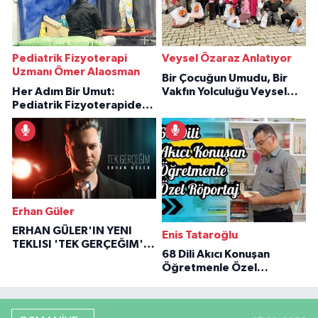
Pediatrik Fizyoterapi
Veysel Özaraz Anlatıyor
Uzmanı Ömer Alaosman
Bir Çocuğun Umudu, Bir
Her Adım Bir Umut:
Vakfın Yolculuğu Veysel
Pediatrik Fizyoterapiden
Özaraz Anlatıyor
İlham Veren Hikâyeler
Erhan Güler
ERHAN GÜLER'IN YENI
Enis Tataroğlu
TEKLISI 'TEK GERÇEĞIM'LE
68 Dili Akıcı Konuşan
BÜYÜK DÖNÜŞÜ
Öğretmenle Özel
Röportaj