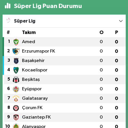
Süper Lig Puan Durumu
Süper Lig
#
Takım
O
P
1
Amed
0
0
2
Erzurumspor FK
0
0
3
Başakşehir
0
0
4
Kocaelispor
0
0
5
Beşiktaş
0
0
6
Eyüpspor
0
0
7
Galatasaray
0
0
8
Çorum FK
0
0
9
Gaziantep FK
0
0
10
Alanyaspor
0
0