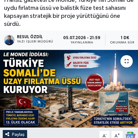
uydu fırlatma üssü ve balistik füze test sahasını
kapsayan stratejik bir proje yürüttüğünü öne
sürdü.
RESUL ÖZDIL
05.07.2026 - 21:59
1 DK
YAZI İŞLERI MÜDÜRÜ
YAYINLANMA
OKUNMA SÜRES
Paylaş
-
+
A
A