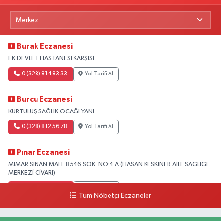
Burak Eczanesi
EK DEVLET HASTANESİ KARŞISI
0 (328) 814 83 33
Yol Tarifi Al
Burcu Eczanesi
KURTULUŞ SAĞLIK OCAĞI YANI
0 (328) 812 56 78
Yol Tarifi Al
Pınar Eczanesi
MİMAR SİNAN MAH. 8546 SOK. NO:4 A (HASAN KESKİNER AİLE SAĞLIĞI
MERKEZİ CİVARI)
0 (328) 826 04 73
Yol Tarifi Al
Tüm Nöbetçi Eczaneler