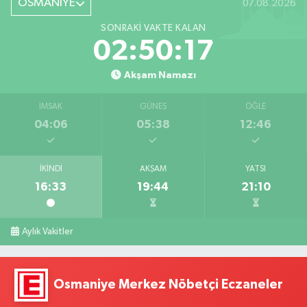
OSMANİYE
07.08.2026
SONRAKI VAKTE KALAN
02:50:16
Akşam Namazı
İMSAK
GÜNEŞ
ÖĞLE
04:06
05:38
12:46
İKINDI
AKŞAM
YATSI
16:33
19:44
21:10
Aylık Vakitler
Osmaniye Merkez Nöbetçi Eczaneler