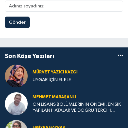
Gönder
Son Köşe Yazıları
MÜRVET YAZICI KAZGI
UYGAR İÇİN EL ELE
MEHMET MARAŞANLI
ÖN LİSANS BÖLÜMLERİNİN ÖNEMİ, EN SIK
YAPILAN HATALAR VE DOĞRU TERCİH
STRATEJİLERİ
EMIYRA BAYRAK