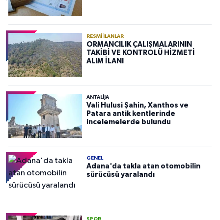
RESMI İLANLAR
ORMANCILIK ÇALIŞMALARININ
TAKİBİ VE KONTROLÜ HİZMETİ
ALIM İLANI
ANTALIJA
Vali Hulusi Şahin, Xanthos ve
Patara antik kentlerinde
incelemelerde bulundu
GENEL
Adana'da takla atan otomobilin
sürücüsü yaralandı
SPOR