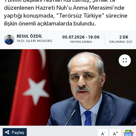
düzenlenen Hazreti Nuh'u Anma Merasimi'nde
yaptığı konuşmada, "Terörsüz Türkiye" sürecine
ilişkin önemli açıklamalarda bulundu.
RESUL ÖZDIL
05.07.2026 - 19:06
2 DK
YAZI İŞLERI MÜDÜRÜ
YAYINLANMA
OKUNMA SÜRE
Paylaş
-
+
A
A