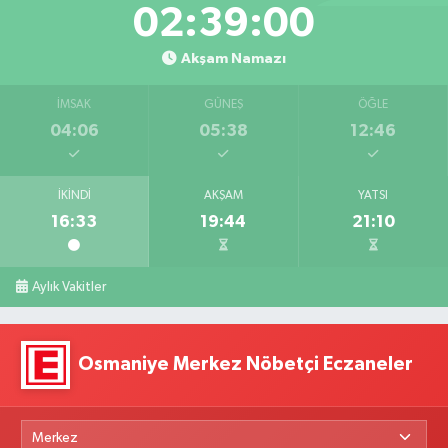
02:38:59
Akşam Namazı
İMSAK
GÜNEŞ
ÖĞLE
04:06
05:38
12:46
İKINDI
AKŞAM
YATSI
16:33
19:44
21:10
Aylık Vakitler
Osmaniye Merkez Nöbetçi Eczaneler