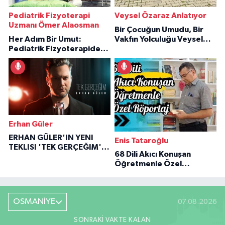
Pediatrik Fizyoterapi
Veysel Özaraz Anlatıyor
Uzmanı Ömer Alaosman
Bir Çocuğun Umudu, Bir
Her Adım Bir Umut:
Vakfın Yolculuğu Veysel
Pediatrik Fizyoterapiden
Özaraz Anlatıyor
İlham Veren Hikâyeler
Erhan Güler
ERHAN GÜLER'IN YENI
Enis Tataroğlu
TEKLISI 'TEK GERÇEĞIM'LE
68 Dili Akıcı Konuşan
BÜYÜK DÖNÜŞÜ
Öğretmenle Özel
Röportaj
OSMANİYE
07.08.2026
SONRAKI VAKTE KALAN