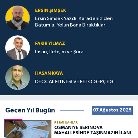
ERSIN ŞIMŞEK
Ersin Şimşek Yazdı: Karadeniz’den
Batum’a, Yolun Bana Bıraktıkları
FAKIR YILMAZ
İnsan, İletişim ve Şura..
HASAN KAYA
DECCAL FİTNESİ VE FETÖ GERÇEĞİ
Geçen Yıl Bugün
07 Ağustos 2025
RESMI İLANLAR
OSMANİYE SERİNOVA
MAHALLESİNDE TAŞINMAZIN İLANI