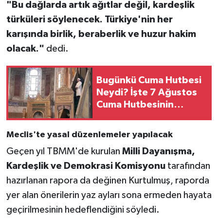
"Bu dağlarda artık ağıtlar değil, kardeşlik
türküleri söylenecek. Türkiye'nin her
karışında birlik, beraberlik ve huzur hakim
olacak."
dedi.
Bugünkü Cuma Hutbesi
Neydi? İşte 7 Ağustos
Cuma Hutbesinin
Konusu
Meclis'te yasal düzenlemeler yapılacak
Geçen yıl TBMM'de kurulan
Milli Dayanışma,
Kardeşlik ve Demokrasi Komisyonu
tarafından
hazırlanan rapora da değinen Kurtulmuş, raporda
yer alan önerilerin yaz ayları sona ermeden hayata
geçirilmesinin hedeflendiğini söyledi.