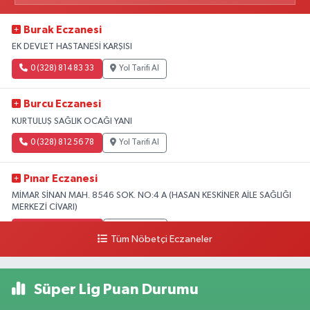
Burak Eczanesi
EK DEVLET HASTANESİ KARŞISI
0 (328) 814 83 33
Yol Tarifi Al
Burcu Eczanesi
KURTULUŞ SAĞLIK OCAĞI YANI
0 (328) 812 56 78
Yol Tarifi Al
Pınar Eczanesi
MİMAR SİNAN MAH. 8546 SOK. NO:4 A (HASAN KESKİNER AİLE SAĞLIĞI
MERKEZİ CİVARI)
0 (328) 826 04 73
Yol Tarifi Al
Tüm Nöbetçi Eczaneler
Süper Lig Puan Durumu