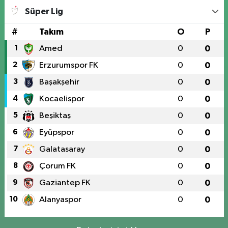
Süper Lig
#
Takım
O
P
1
Amed
0
0
2
Erzurumspor FK
0
0
3
Başakşehir
0
0
4
Kocaelispor
0
0
5
Beşiktaş
0
0
6
Eyüpspor
0
0
7
Galatasaray
0
0
8
Çorum FK
0
0
9
Gaziantep FK
0
0
10
Alanyaspor
0
0