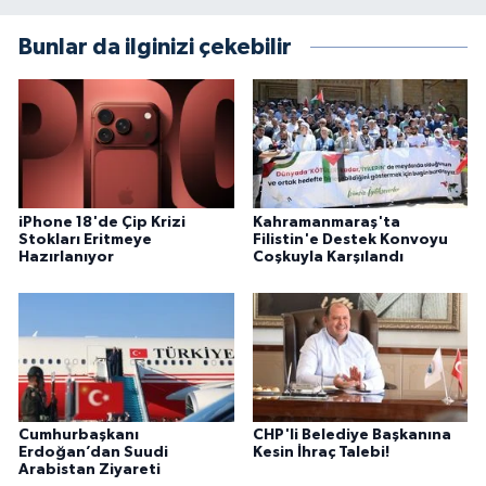
Bunlar da ilginizi çekebilir
iPhone 18'de Çip Krizi
Kahramanmaraş'ta
Stokları Eritmeye
Filistin'e Destek Konvoyu
Hazırlanıyor
Coşkuyla Karşılandı
Cumhurbaşkanı
CHP'li Belediye Başkanına
Erdoğan’dan Suudi
Kesin İhraç Talebi!
Arabistan Ziyareti