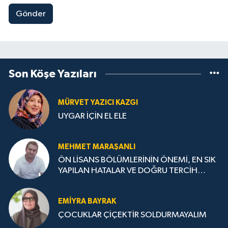
Gönder
Son Köşe Yazıları
MÜRVET YAZICI KAZGI
UYGAR İÇİN EL ELE
MEHMET MARAŞANLI
ÖN LİSANS BÖLÜMLERİNİN ÖNEMİ, EN SIK
YAPILAN HATALAR VE DOĞRU TERCİH
STRATEJİLERİ
EMIYRA BAYRAK
ÇOCUKLAR ÇİÇEKTİR SOLDURMAYALIM