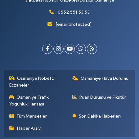
Matbaası & Sabır Gazetesi Düziçi/Osmaniye
0552 551 53 53
[email protected]
Osmaniye Nöbetçi
Osmaniye Hava Durumu
Eczaneler
Osmaniye Trafik
Puan Durumu ve Fikstür
Yoğunluk Haritası
Tüm Manşetler
Son Dakika Haberleri
Haber Arşivi