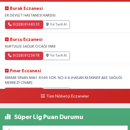
Burak Eczanesi
EK DEVLET HASTANESİ KARŞISI
0 (328) 814 83 33
Yol Tarifi Al
Burcu Eczanesi
KURTULUŞ SAĞLIK OCAĞI YANI
0 (328) 812 56 78
Yol Tarifi Al
Pınar Eczanesi
MİMAR SİNAN MAH. 8546 SOK. NO:4 A (HASAN KESKİNER AİLE SAĞLIĞI
MERKEZİ CİVARI)
0 (328) 826 04 73
Yol Tarifi Al
Tüm Nöbetçi Eczaneler
Süper Lig Puan Durumu