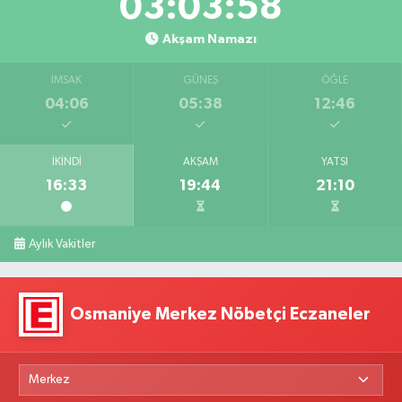
03:03:57
Akşam Namazı
İMSAK
GÜNEŞ
ÖĞLE
04:06
05:38
12:46
İKINDI
AKŞAM
YATSI
16:33
19:44
21:10
Aylık Vakitler
Osmaniye Merkez Nöbetçi Eczaneler