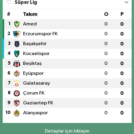
Süper Lig
#
Takım
O
P
1
Amed
0
0
2
Erzurumspor FK
0
0
3
Başakşehir
0
0
4
Kocaelispor
0
0
5
Beşiktaş
0
0
6
Eyüpspor
0
0
7
Galatasaray
0
0
8
Çorum FK
0
0
9
Gaziantep FK
0
0
10
Alanyaspor
0
0
Detaylar için tıklayın