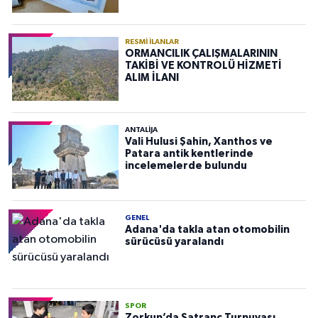
RESMI İLANLAR
ORMANCILIK ÇALIŞMALARININ
TAKİBİ VE KONTROLÜ HİZMETİ
ALIM İLANI
ANTALIJA
Vali Hulusi Şahin, Xanthos ve
Patara antik kentlerinde
incelemelerde bulundu
GENEL
Adana'da takla atan otomobilin
sürücüsü yaralandı
SPOR
Zorkun’da Satranç Turnuvası