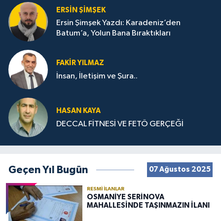
ERSIN ŞIMŞEK
Ersin Şimşek Yazdı: Karadeniz’den
Batum’a, Yolun Bana Bıraktıkları
FAKIR YILMAZ
İnsan, İletişim ve Şura..
HASAN KAYA
DECCAL FİTNESİ VE FETÖ GERÇEĞİ
Geçen Yıl Bugün
07 Ağustos 2025
RESMI İLANLAR
OSMANİYE SERİNOVA
MAHALLESİNDE TAŞINMAZIN İLANI