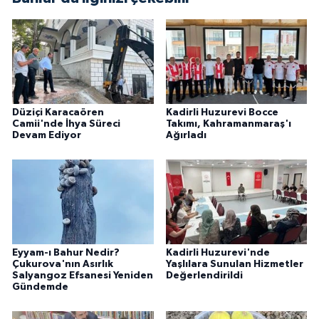
Düziçi Karacaören
Kadirli Huzurevi Bocce
Camii'nde İhya Süreci
Takımı, Kahramanmaraş'ı
Devam Ediyor
Ağırladı
Eyyam-ı Bahur Nedir?
Kadirli Huzurevi'nde
Çukurova'nın Asırlık
Yaşlılara Sunulan Hizmetler
Salyangoz Efsanesi Yeniden
Değerlendirildi
Gündemde