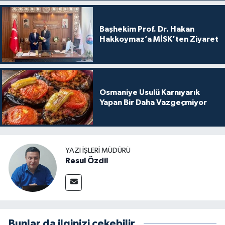
Başhekim Prof. Dr. Hakan
Hakkoymaz’a MİSK’ten Ziyaret
Osmaniye Usulü Karnıyarık
Yapan Bir Daha Vazgeçmiyor
YAZI İŞLERI MÜDÜRÜ
Resul Özdil
Bunlar da ilginizi çekebilir