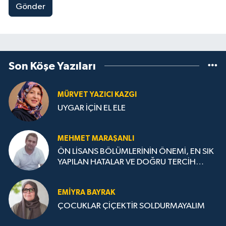
Gönder
Son Köşe Yazıları
MÜRVET YAZICI KAZGI
UYGAR İÇİN EL ELE
MEHMET MARAŞANLI
ÖN LİSANS BÖLÜMLERİNİN ÖNEMİ, EN SIK
YAPILAN HATALAR VE DOĞRU TERCİH
STRATEJİLERİ
EMIYRA BAYRAK
ÇOCUKLAR ÇİÇEKTİR SOLDURMAYALIM