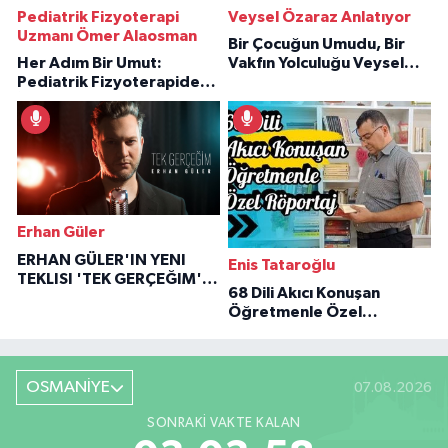
Pediatrik Fizyoterapi
Veysel Özaraz Anlatıyor
Uzmanı Ömer Alaosman
Bir Çocuğun Umudu, Bir
Her Adım Bir Umut:
Vakfın Yolculuğu Veysel
Pediatrik Fizyoterapiden
Özaraz Anlatıyor
İlham Veren Hikâyeler
Erhan Güler
ERHAN GÜLER'IN YENI
Enis Tataroğlu
TEKLISI 'TEK GERÇEĞIM'LE
68 Dili Akıcı Konuşan
BÜYÜK DÖNÜŞÜ
Öğretmenle Özel
Röportaj
OSMANİYE
07.08.2026
SONRAKI VAKTE KALAN