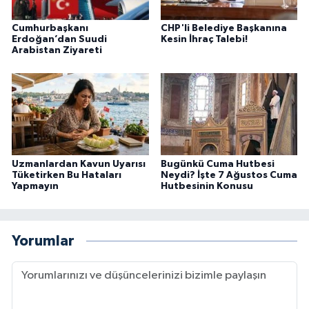
Cumhurbaşkanı
CHP'li Belediye Başkanına
Erdoğan’dan Suudi
Kesin İhraç Talebi!
Arabistan Ziyareti
Uzmanlardan Kavun Uyarısı
Bugünkü Cuma Hutbesi
Tüketirken Bu Hataları
Neydi? İşte 7 Ağustos Cuma
Yapmayın
Hutbesinin Konusu
Yorumlar