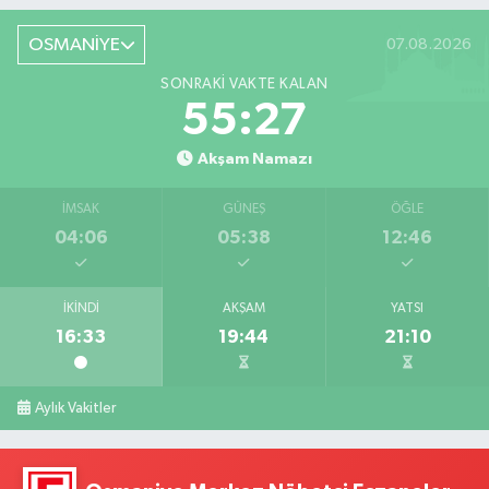
OSMANİYE
07.08.2026
SONRAKI VAKTE KALAN
55:26
Akşam Namazı
İMSAK
GÜNEŞ
ÖĞLE
04:06
05:38
12:46
İKINDI
AKŞAM
YATSI
16:33
19:44
21:10
Aylık Vakitler