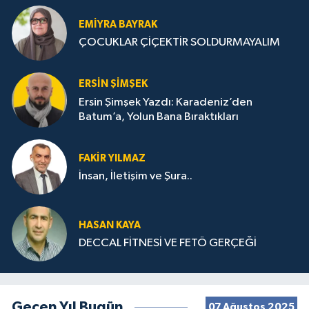
EMIYRA BAYRAK
ÇOCUKLAR ÇİÇEKTİR SOLDURMAYALIM
ERSIN ŞIMŞEK
Ersin Şimşek Yazdı: Karadeniz’den
Batum’a, Yolun Bana Bıraktıkları
FAKIR YILMAZ
İnsan, İletişim ve Şura..
HASAN KAYA
DECCAL FİTNESİ VE FETÖ GERÇEĞİ
Geçen Yıl Bugün
07 Ağustos 2025