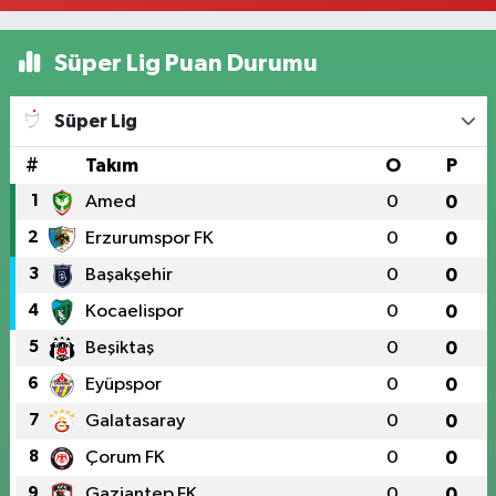
Süper Lig Puan Durumu
Süper Lig
#
Takım
O
P
1
Amed
0
0
2
Erzurumspor FK
0
0
3
Başakşehir
0
0
4
Kocaelispor
0
0
5
Beşiktaş
0
0
6
Eyüpspor
0
0
7
Galatasaray
0
0
8
Çorum FK
0
0
9
Gaziantep FK
0
0