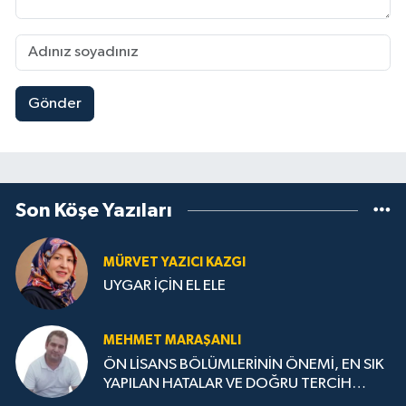
Gönder
Son Köşe Yazıları
MÜRVET YAZICI KAZGI
UYGAR İÇİN EL ELE
MEHMET MARAŞANLI
ÖN LİSANS BÖLÜMLERİNİN ÖNEMİ, EN SIK
YAPILAN HATALAR VE DOĞRU TERCİH
STRATEJİLERİ