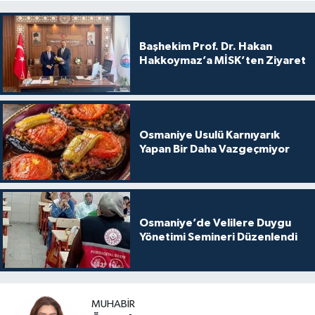
Başhekim Prof. Dr. Hakan
Hakkoymaz’a MİSK’ten Ziyaret
Osmaniye Usulü Karnıyarık
Yapan Bir Daha Vazgeçmiyor
Osmaniye’de Velilere Duygu
Yönetimi Semineri Düzenlendi
MUHABIR