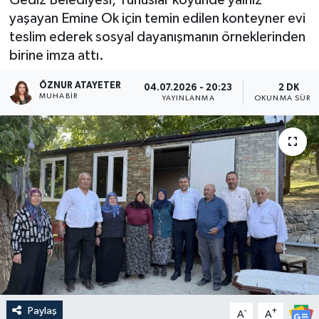
yaşayan Emine Ok için temin edilen konteyner evi
teslim ederek sosyal dayanışmanın örneklerinden
birine imza attı.
ÖZNUR ATAYETER
04.07.2026 - 20:23
2 DK
MUHABIR
YAYINLANMA
OKUNMA SÜRES
Paylaş
-
+
A
A