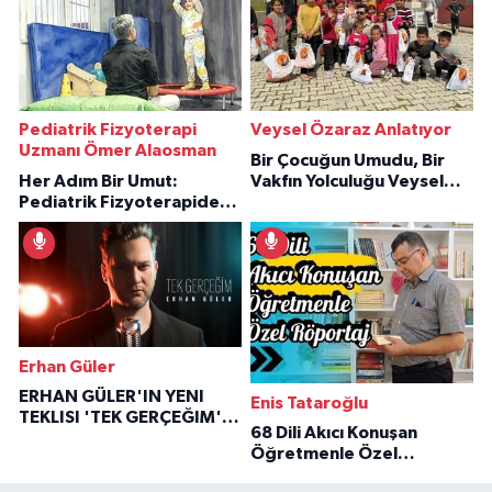
Pediatrik Fizyoterapi
Veysel Özaraz Anlatıyor
Uzmanı Ömer Alaosman
Bir Çocuğun Umudu, Bir
Her Adım Bir Umut:
Vakfın Yolculuğu Veysel
Pediatrik Fizyoterapiden
Özaraz Anlatıyor
İlham Veren Hikâyeler
Erhan Güler
ERHAN GÜLER'IN YENI
Enis Tataroğlu
TEKLISI 'TEK GERÇEĞIM'LE
68 Dili Akıcı Konuşan
BÜYÜK DÖNÜŞÜ
Öğretmenle Özel
Röportaj