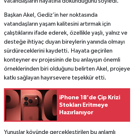
vatandaşların hayatına dokunduğunu söyledi.
Başkan Akel, Gediz’in her noktasında
vatandaşların yaşam kalitesini artırmak için
çalıştıklarını ifade ederek, özellikle yaşlı, yalnız ve
desteğe ihtiyaç duyan bireylerin yanında olmayı
sürdüreceklerini kaydetti. Hayata geçirilen
konteyner ev projesinin de bu anlayışın önemli
örneklerinden biri olduğunu belirten Akel, projeye
katkı sağlayan hayırsevere teşekkür etti.
iPhone 18'de Çip Krizi
Stokları Eritmeye
Hazırlanıyor
Yunuslar köyünde gerçekleştirilen bu anlamlı