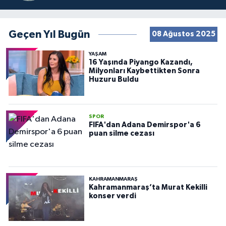
Geçen Yıl Bugün
08 Ağustos 2025
YAŞAM
16 Yaşında Piyango Kazandı,
Milyonları Kaybettikten Sonra
Huzuru Buldu
SPOR
FIFA'dan Adana Demirspor'a 6
puan silme cezası
KAHRAMANMARAŞ
Kahramanmaraş’ta Murat Kekilli
konser verdi