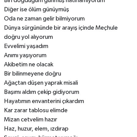
Biri doğduğum günmüş hatırlamıyorum
Diğer ise ölüm günüymüş
Oda ne zaman gelir bilmiyorum
Dünya sürgününde bir arayış içinde Meçhule
doğru yol alıyorum
Evvelimi yaşadım
Anımı yaşıyorum
Akibetim ne olacak
Bir bilinmeyene doğru
Ağaçtan düşen yaprak misali
Başımı aldım çekip gidiyorum
Hayatımın envanterini çıkardım
Kar zarar tablosu elimde
Mizan cetvelim hazır
Haz, huzur, elem, ızdırap