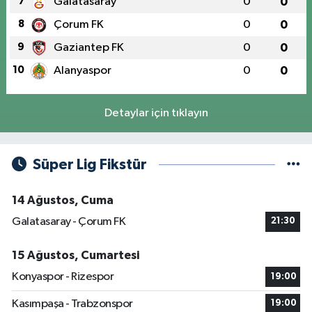
7
Galatasaray
0
0
8
Çorum FK
0
0
9
Gaziantep FK
0
0
10
Alanyaspor
0
0
Detaylar için tıklayın
Süper Lig Fikstür
14 Ağustos, Cuma
Galatasaray - Çorum FK
21:30
15 Ağustos, Cumartesi
Konyaspor - Rizespor
19:00
Kasımpaşa - Trabzonspor
19:00