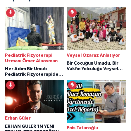
Pediatrik Fizyoterapi
Veysel Özaraz Anlatıyor
Uzmanı Ömer Alaosman
Bir Çocuğun Umudu, Bir
Her Adım Bir Umut:
Vakfın Yolculuğu Veysel
Pediatrik Fizyoterapiden
Özaraz Anlatıyor
İlham Veren Hikâyeler
Erhan Güler
ERHAN GÜLER'IN YENI
Enis Tataroğlu