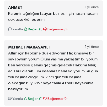
1 yıl önce
AHMET
Kalemin ağırlığını taşıyan bu neşir için hasan hocam
çok teşekkür ederim
Yanıtla
Beğen (
1
)
Beğenme (
0
)
1 yıl önce
MEHMET MARAŞANLI
Affım için Rabbime dua ediyorum Hiç kimseye bir
şey söylemiyorum Ölüm yaşıma yaklaştım biliyorum
Ben herkese gelmiş geçmiş gelecek Hakkımı fakir,
aciz kul olarak Tüm insanlara helal ediyorum Bir gün
tek başıma doğdum İkinci gün tek başıma
öleceğim Büyük bir heyecanla Azrail’i heyecanla
bekliyorum.
Yanıtla
Beğen (
1
)
Beğenme (
0
)