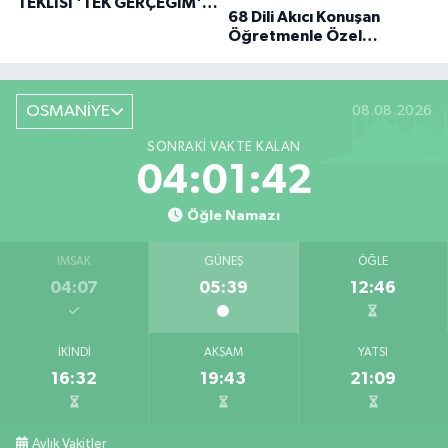
TEKLISI 'TEK GERÇEĞIM'LE
68 Dili Akıcı Konuşan
BÜYÜK DÖNÜŞÜ
Öğretmenle Özel
Röportaj
OSMANİYE
08.08.2026
SONRAKI VAKTE KALAN
04:01:41
Öğle Namazı
İMSAK
GÜNEŞ
ÖĞLE
04:07
05:39
12:46
İKINDI
AKŞAM
YATSI
16:32
19:43
21:09
Aylık Vakitler