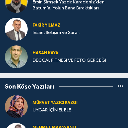
Ersin Şimşek Yazdı: Karadeniz’den
Batum’a, Yolun Bana Bıraktıkları
FAKIR YILMAZ
İnsan, İletişim ve Şura..
HASAN KAYA
DECCAL FİTNESİ VE FETÖ GERÇEĞİ
Son Köşe Yazıları
MÜRVET YAZICI KAZGI
UYGAR İÇİN EL ELE
MEHMET MARAŞANLI