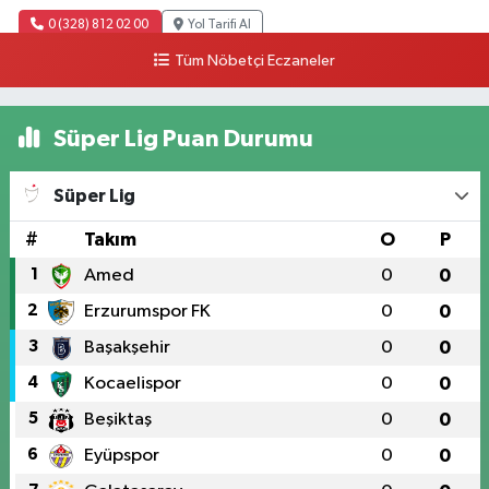
0 (328) 812 02 00
Yol Tarifi Al
Tüm Nöbetçi Eczaneler
Süper Lig Puan Durumu
Süper Lig
#
Takım
O
P
1
Amed
0
0
2
Erzurumspor FK
0
0
3
Başakşehir
0
0
4
Kocaelispor
0
0
5
Beşiktaş
0
0
6
Eyüpspor
0
0