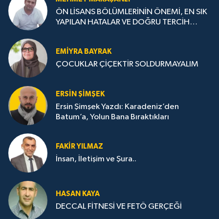
ÖN LİSANS BÖLÜMLERİNİN ÖNEMİ, EN SIK
YAPILAN HATALAR VE DOĞRU TERCİH
STRATEJİLERİ
EMIYRA BAYRAK
ÇOCUKLAR ÇİÇEKTİR SOLDURMAYALIM
ERSIN ŞIMŞEK
Ersin Şimşek Yazdı: Karadeniz’den
Batum’a, Yolun Bana Bıraktıkları
FAKIR YILMAZ
İnsan, İletişim ve Şura..
HASAN KAYA
DECCAL FİTNESİ VE FETÖ GERÇEĞİ