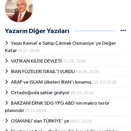
Yazarın Diğer Yazıları
Yaşar Kemal'e Sahip Çıkmak Osmaniye'ye Değer
Katar
18.07.2026
VATİKAN KİLİSE DEVLETİ
22.06.2026
İRAN FÜZELERİ İSRAİL'İ VURDU
09.06.2026
ARAP ve İSLAM ülkeleri İRAN'ı kınamış.
24.03.2026
Ortadoğuda şahlar gidiyor
06.03.2026
BARZANİ ERNK SDG YPG ABD'nin makro terör
planındır
10.12.2025
OSMANLI'dan TÜRKİYE' ye
09.11.2025