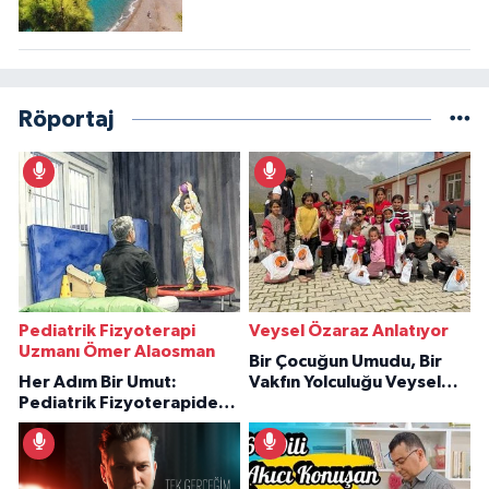
Röportaj
Pediatrik Fizyoterapi
Veysel Özaraz Anlatıyor
Uzmanı Ömer Alaosman
Bir Çocuğun Umudu, Bir
Her Adım Bir Umut:
Vakfın Yolculuğu Veysel
Pediatrik Fizyoterapiden
Özaraz Anlatıyor
İlham Veren Hikâyeler