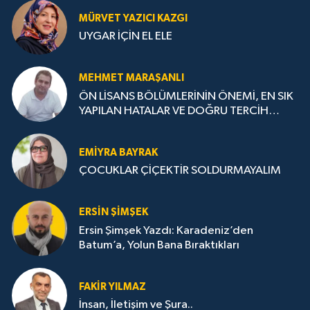
MÜRVET YAZICI KAZGI
UYGAR İÇİN EL ELE
MEHMET MARAŞANLI
ÖN LİSANS BÖLÜMLERİNİN ÖNEMİ, EN SIK
YAPILAN HATALAR VE DOĞRU TERCİH
STRATEJİLERİ
EMIYRA BAYRAK
ÇOCUKLAR ÇİÇEKTİR SOLDURMAYALIM
ERSIN ŞIMŞEK
Ersin Şimşek Yazdı: Karadeniz’den
Batum’a, Yolun Bana Bıraktıkları
FAKIR YILMAZ
İnsan, İletişim ve Şura..