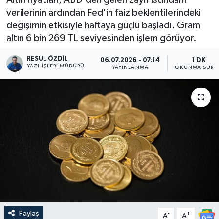
verilerinin ardından Fed'in faiz beklentilerindeki
değişimin etkisiyle haftaya güçlü başladı. Gram
altın 6 bin 269 TL seviyesinden işlem görüyor.
RESUL ÖZDIL
06.07.2026 - 07:14
1 DK
YAZI İŞLERI MÜDÜRÜ
YAYINLANMA
OKUNMA SÜRES
Paylaş
-
+
A
A