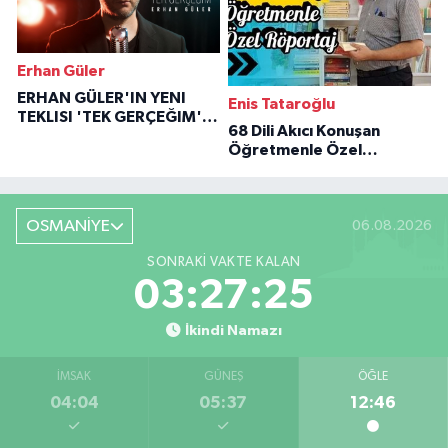
Erhan Güler
ERHAN GÜLER'IN YENI
Enis Tataroğlu
TEKLISI 'TEK GERÇEĞIM'LE
68 Dili Akıcı Konuşan
BÜYÜK DÖNÜŞÜ
Öğretmenle Özel
Röportaj
OSMANİYE
06.08.2026
SONRAKI VAKTE KALAN
03:27:24
İkindi Namazı
İMSAK
GÜNEŞ
ÖĞLE
04:04
05:37
12:46