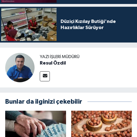
Düziçi Kızılay Butiği'nde
Hazırlıklar Sürüyor
YAZI İŞLERI MÜDÜRÜ
Resul Özdil
Bunlar da ilginizi çekebilir