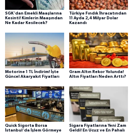
SGK'dan Emekli Maaşlarına
Türkiye Fındık İhracatından
Kesinti! Kimlerin Maaşından
11 Ayda 2,4 Milyar Dolar
Ne Kadar Kesilecek?
Kazandı
Motorine 1 TL İndirim! İşte
Gram Altın Rekor Yolunda!
Güncel Akaryakıt Fiyatları
Altın Fiyatları Neden Arttı?
Quick Sigorta Borsa
Sigara Fiyatlarına Yeni Zam
İstanbul'da İşlem Görmeye
Geldi! En Ucuz ve En Pahalı