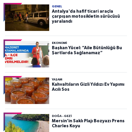
GENEL
Antalya'da hafif ticari araçla
çarpışan motosikletin sürücüsü
yaralandı
EKONOMI
Başkan Yücel: “Aile Bütünlüğü Bu
Şartlarda Sağlanamaz”
YAŞAM
Kahvaltıların Gizli Yıldızı Ev Yapımı
Acılı Sos
DOĞA - GEZI
Mersin’in Saklı Plajı Bozyazı Prens
Charles Koyu