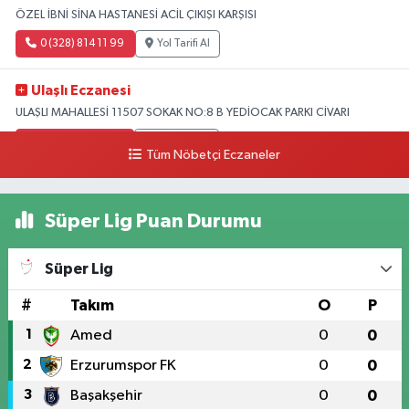
ÖZEL İBNİ SİNA HASTANESİ ACİL ÇIKIŞI KARŞISI
0 (328) 814 11 99
Yol Tarifi Al
Ulaşlı Eczanesi
ULAŞLI MAHALLESİ 11507 SOKAK NO:8 B YEDİOCAK PARKI CİVARI
0 (546) 158 81 80
Yol Tarifi Al
Tüm Nöbetçi Eczaneler
Süper Lig Puan Durumu
Süper Lig
#
Takım
O
P
1
Amed
0
0
2
Erzurumspor FK
0
0
3
Başakşehir
0
0