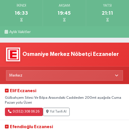
İKINDI
AKŞAM
YATSI
16:33
19:45
21:11
Aylık Vakitler
Osmaniye Merkez Nöbetçi Eczaneler
Elif Eczanesi
Gülbahçem Sitesi Ve Bilpa Arasındaki Caddeden 200mt aşağıda Cuma
Pazarı yolu Üzeri
0 (552) 308 06 26
Yol Tarifi Al
Efendioğlu Eczanesi