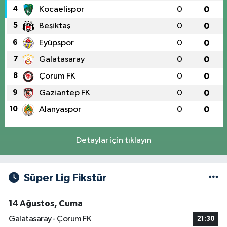
4
Kocaelispor
0
0
5
Beşiktaş
0
0
6
Eyüpspor
0
0
7
Galatasaray
0
0
8
Çorum FK
0
0
9
Gaziantep FK
0
0
10
Alanyaspor
0
0
Detaylar için tıklayın
Süper Lig Fikstür
14 Ağustos, Cuma
Galatasaray - Çorum FK
21:30