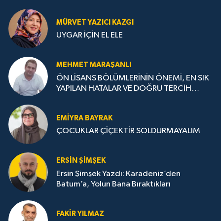
MÜRVET YAZICI KAZGI
UYGAR İÇİN EL ELE
MEHMET MARAŞANLI
ÖN LİSANS BÖLÜMLERİNİN ÖNEMİ, EN SIK
YAPILAN HATALAR VE DOĞRU TERCİH
STRATEJİLERİ
EMIYRA BAYRAK
ÇOCUKLAR ÇİÇEKTİR SOLDURMAYALIM
ERSIN ŞIMŞEK
Ersin Şimşek Yazdı: Karadeniz’den
Batum’a, Yolun Bana Bıraktıkları
FAKIR YILMAZ