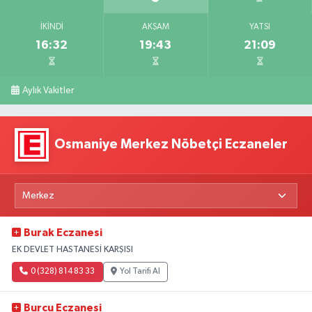
İKINDI
AKŞAM
YATSI
16:32
19:43
21:09
Aylık Vakitler
Osmaniye Merkez Nöbetçi Eczaneler
Burak Eczanesi
EK DEVLET HASTANESİ KARŞISI
0 (328) 814 83 33
Yol Tarifi Al
Burcu Eczanesi