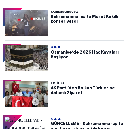
KAHRAMANMARAŞ
Kahramanmaraş’ta Murat Kekilli
konser verdi
GENEL
Osmaniye’de 2026 Hac Kayıtları
Başlıyor
POLITIKA
AK Parti’den Balkan Türklerine
Anlamlı Ziyaret
GENEL
GÜNCELLEME - Kahramanmaraş'ta
ağır hasarlı bina, yıkılırken iş