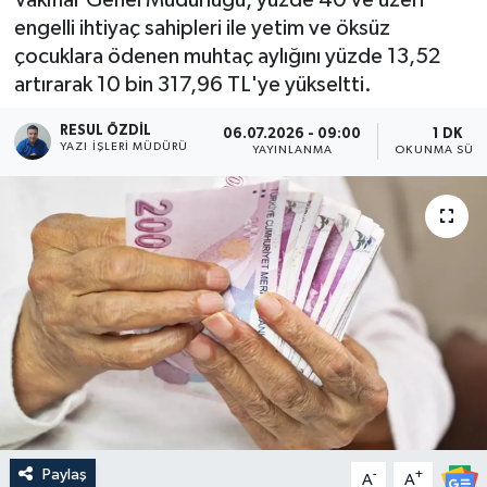
engelli ihtiyaç sahipleri ile yetim ve öksüz
çocuklara ödenen muhtaç aylığını yüzde 13,52
artırarak 10 bin 317,96 TL'ye yükseltti.
RESUL ÖZDIL
06.07.2026 - 09:00
1 DK
YAZI İŞLERI MÜDÜRÜ
YAYINLANMA
OKUNMA SÜRE
Paylaş
-
+
A
A