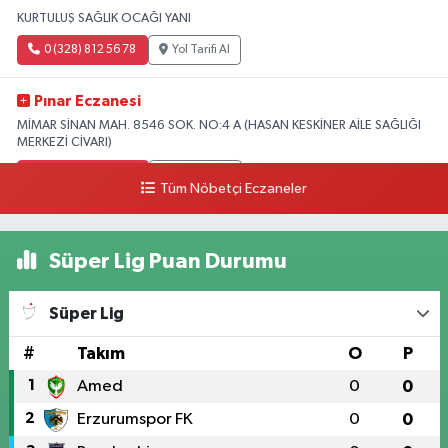
KURTULUŞ SAĞLIK OCAĞI YANI
0 (328) 812 56 78
Yol Tarifi Al
Pınar Eczanesi
MİMAR SİNAN MAH. 8546 SOK. NO:4 A (HASAN KESKİNER AİLE SAĞLIĞI
MERKEZİ CİVARI)
0 (328) 826 04 73
Yol Tarifi Al
Tüm Nöbetçi Eczaneler
Süper Lig Puan Durumu
Süper Lig
#
Takım
O
P
1
Amed
0
0
2
Erzurumspor FK
0
0