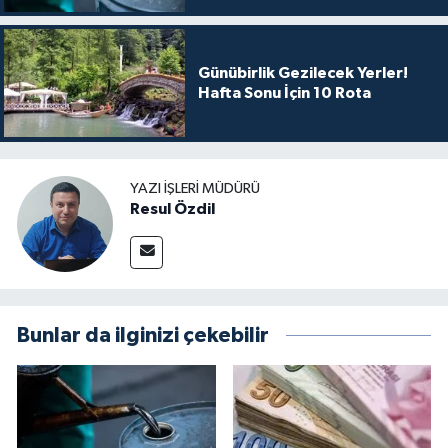
Günübirlik Gezilecek Yerler!
Hafta Sonu İçin 10 Rota
YAZI İŞLERI MÜDÜRÜ
Resul Özdil
Bunlar da ilginizi çekebilir