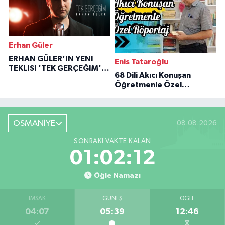
Erhan Güler
ERHAN GÜLER'IN YENI
Enis Tataroğlu
TEKLISI 'TEK GERÇEĞIM'LE
68 Dili Akıcı Konuşan
BÜYÜK DÖNÜŞÜ
Öğretmenle Özel
Röportaj
OSMANİYE
08.08.2026
SONRAKI VAKTE KALAN
01:02:11
Öğle Namazı
İMSAK
GÜNEŞ
ÖĞLE
04:07
05:39
12:46