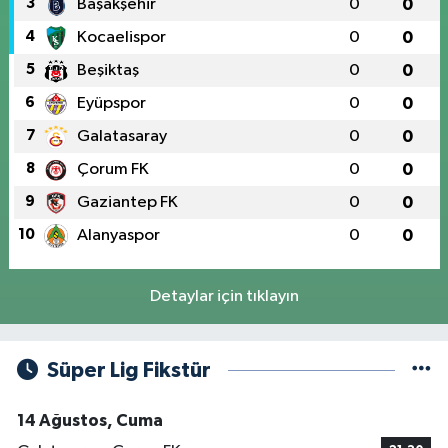
3
Başakşehir
0
0
4
Kocaelispor
0
0
5
Beşiktaş
0
0
6
Eyüpspor
0
0
7
Galatasaray
0
0
8
Çorum FK
0
0
9
Gaziantep FK
0
0
10
Alanyaspor
0
0
Detaylar için tıklayın
Süper Lig Fikstür
14 Ağustos, Cuma