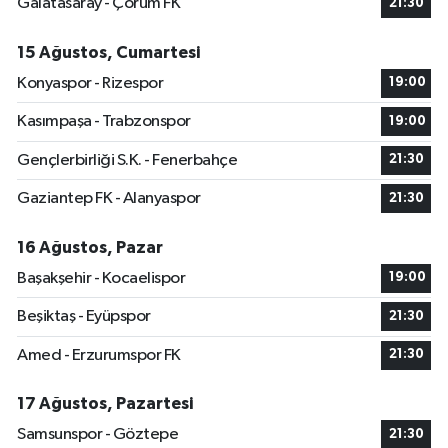
Galatasaray - Çorum FK
21:30
15 Ağustos, Cumartesi
Konyaspor - Rizespor
19:00
Kasımpaşa - Trabzonspor
19:00
Gençlerbirliği S.K. - Fenerbahçe
21:30
Gaziantep FK - Alanyaspor
21:30
16 Ağustos, Pazar
Başakşehir - Kocaelispor
19:00
Beşiktaş - Eyüpspor
21:30
Amed - Erzurumspor FK
21:30
17 Ağustos, Pazartesi
Samsunspor - Göztepe
21:30