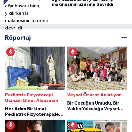
makinesinin üzerine devrildi
Röportaj
Pediatrik Fizyoterapi
Veysel Özaraz Anlatıyor
Uzmanı Ömer Alaosman
Bir Çocuğun Umudu, Bir
Her Adım Bir Umut:
Vakfın Yolculuğu Veysel
Pediatrik Fizyoterapiden
Özaraz Anlatıyor
İlham Veren Hikâyeler