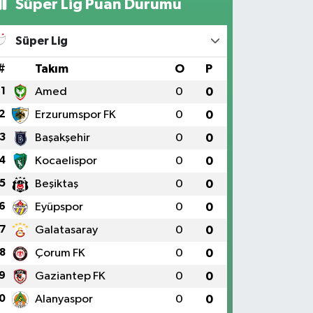
Süper Lig Puan Durumu
Süper Lig
#
Takım
O
P
1
Amed
0
0
2
Erzurumspor FK
0
0
3
Başakşehir
0
0
4
Kocaelispor
0
0
5
Beşiktaş
0
0
6
Eyüpspor
0
0
7
Galatasaray
0
0
8
Çorum FK
0
0
9
Gaziantep FK
0
0
0
Alanyaspor
0
0