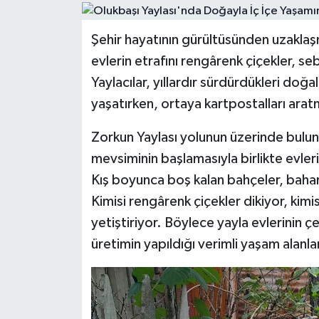
Şehir hayatının gürültüsünden uzaklaş
evlerin etrafını rengârenk çiçekler, s
Yaylacılar, yıllardır sürdürdükleri do
yaşatırken, ortaya kartpostalları arat
Zorkun Yaylası yolunun üzerinde buluna
mevsiminin başlamasıyla birlikte evler
Kış boyunca boş kalan bahçeler, baharı
Kimisi rengârenk çiçekler dikiyor, kimis
yetiştiriyor. Böylece yayla evlerinin
üretimin yapıldığı verimli yaşam alanl