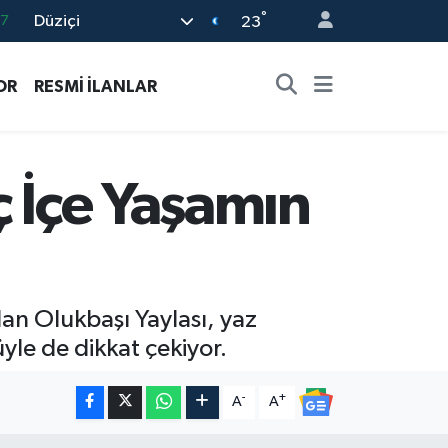
°
Düziçi
18
23
32
OR
RESMİ İLANLAR
38
03
14
ç İçe Yaşamın
87
an Olukbaşı Yaylası, yaz
yle de dikkat çekiyor.
-
+
A
A