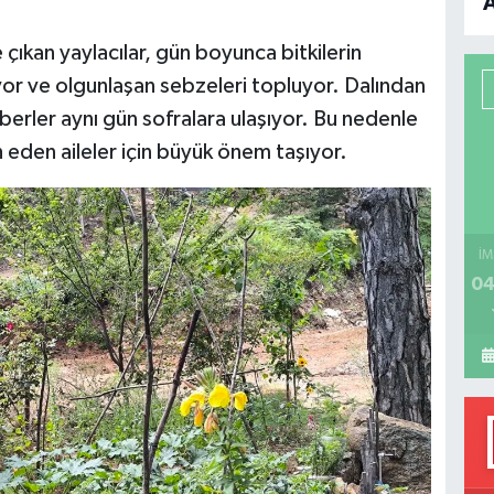
B
çıkan yaylacılar, gün boyunca bitkilerin
P
iyor ve olgunlaşan sebzeleri topluyor. Dalından
erler aynı gün sofralara ulaşıyor. Bu nedenle
 eden aileler için büyük önem taşıyor.
H
İM
04