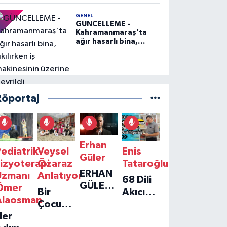
GENEL
GÜNCELLEME -
Kahramanmaraş'ta
ağır hasarlı bina,
yıkılırken iş
makinesinin üzerine
devrildi
Röportaj
Erhan
ediatrik
Veysel
Enis
Güler
izyoterapi
Özaraz
Tataroğlu
ERHAN
Uzmanı
Anlatıyor
68 Dili
GÜLER'IN
Ömer
Bir
Akıcı
YENI
Alaosman
Çocuğun
Konuşan
TEKLISI
Her
Umudu,
Öğretmenle
'TEK