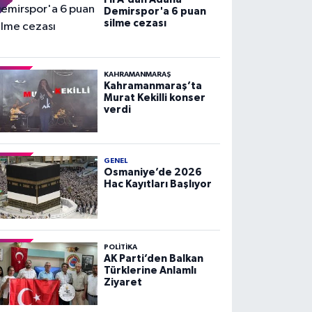
Demirspor'a 6 puan
silme cezası
KAHRAMANMARAŞ
Kahramanmaraş’ta
Murat Kekilli konser
verdi
GENEL
Osmaniye’de 2026
Hac Kayıtları Başlıyor
POLITIKA
AK Parti’den Balkan
Türklerine Anlamlı
Ziyaret