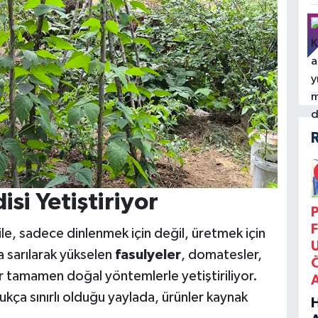
si Yetiştiriyor
P
F
le, sadece dinlenmek için değil, üretmek için
a sarılarak yükselen
fasulyeler
, domatesler,
ikler tamamen doğal yöntemlerle yetiştiriliyor.
ukça sınırlı olduğu yaylada, ürünler kaynak