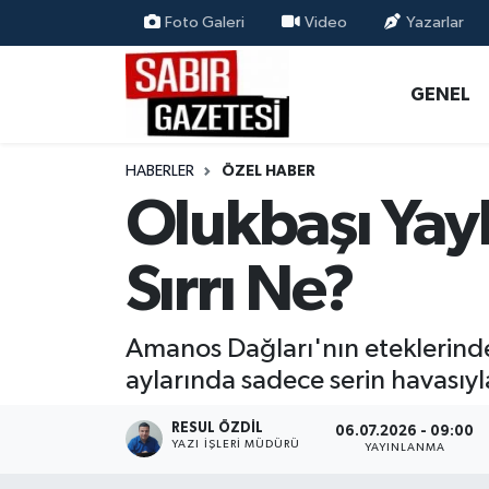
Foto Galeri
Video
Yazarlar
GENEL
Osmaniye Nöbetçi Eczaneler
GENEL
ÖZEL HABER
Osmaniye Hava Durumu
HABERLER
ÖZEL HABER
OSMANİYE
Osmaniye Trafik Yoğunluk Haritası
Olukbaşı Yayl
MAGAZİN
Süper Lig Puan Durumu ve Fikstür
Sırrı Ne?
EKONOMİ
Tüm Manşetler
Amanos Dağları'nın eteklerinde
SPOR
Son Dakika Haberleri
aylarında sadece serin havasıyl
RESMİ İLANLAR
Haber Arşivi
RESUL ÖZDIL
06.07.2026 - 09:00
YAZI İŞLERI MÜDÜRÜ
YAYINLANMA