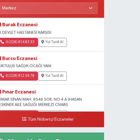
Burak Eczanesi
K DEVLET HASTANESİ KARŞISI
0 (328) 814 83 33
Yol Tarifi Al
Burcu Eczanesi
URTULUŞ SAĞLIK OCAĞI YANI
0 (328) 812 56 78
Yol Tarifi Al
Pınar Eczanesi
İMAR SİNAN MAH. 8546 SOK. NO:4 A (HASAN
ESKİNER AİLE SAĞLIĞI MERKEZİ CİVARI)
0 (328) 826 04 73
Yol Tarifi Al
Tüm Nöbetçi Eczaneler