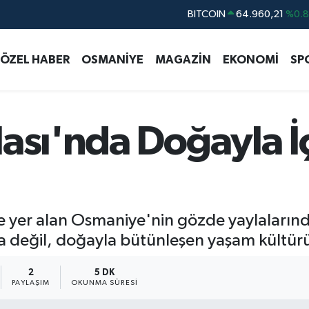
DOLAR
47,7436
%0.
EURO
55,2510
%0.
ÖZEL HABER
OSMANİYE
MAGAZİN
EKONOMİ
SP
STERLİN
64,4811
%0.
GRAM ALTIN
6660.55
%0.
BİST100
13.779
%-
ası'nda Doğayla İ
BITCOIN
64.960,21
%0.
 yer alan Osmaniye'nin gözde yaylalarınd
a değil, doğayla bütünleşen yaşam kültürü
2
5 DK
PAYLAŞIM
OKUNMA SÜRESI