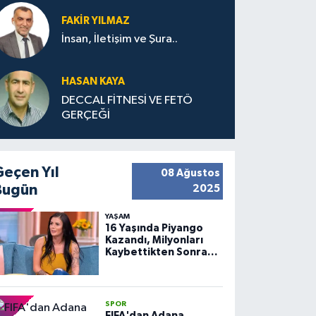
FAKIR YILMAZ
İnsan, İletişim ve Şura..
HASAN KAYA
DECCAL FİTNESİ VE FETÖ
GERÇEĞİ
Geçen Yıl
08 Ağustos
Bugün
2025
YAŞAM
16 Yaşında Piyango
Kazandı, Milyonları
Kaybettikten Sonra
Huzuru Buldu
SPOR
FIFA'dan Adana