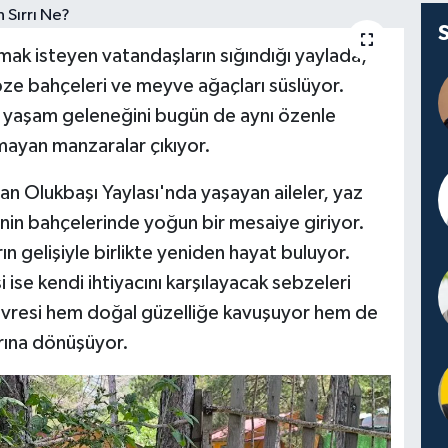
mak isteyen vatandaşların sığındığı yaylada,
ebze bahçeleri ve meyve ağaçları süslüyor.
ğal yaşam geleneğini bugün de aynı özenle
mayan manzaralar çıkıyor.
n Olukbaşı Yaylası'nda yaşayan aileler, yaz
inin bahçelerinde yoğun bir mesaiye giriyor.
n gelişiyle birlikte yeniden hayat buluyor.
i ise kendi ihtiyacını karşılayacak sebzeleri
 çevresi hem doğal güzelliğe kavuşuyor hem de
arına dönüşüyor.