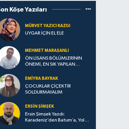
Son Köşe Yazıları
MÜRVET YAZICI KAZGI
UYGAR İÇİN EL ELE
MEHMET MARAŞANLI
ÖN LİSANS BÖLÜMLERİNİN
ÖNEMİ, EN SIK YAPILAN
HATALAR VE DOĞRU TERCİH
STRATEJİLERİ
EMIYRA BAYRAK
ÇOCUKLAR ÇİÇEKTİR
SOLDURMAYALIM
ERSIN ŞIMŞEK
Ersin Şimşek Yazdı:
Karadeniz’den Batum’a, Yolun
Bana Bıraktıkları