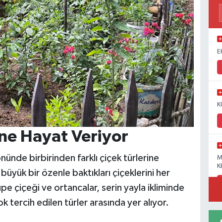
E
K
ine Hayat Veriyor
ünde birbirinden farklı çiçek türlerine
M
K
büyük bir özenle baktıkları çiçeklerini her
pe çiçeği ve ortancalar, serin yayla ikliminde
k tercih edilen türler arasında yer alıyor.