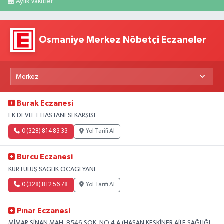
Aylık Vakitler
Osmaniye Merkez Nöbetçi Eczaneler
Burak Eczanesi
EK DEVLET HASTANESİ KARŞISI
0 (328) 814 83 33
Yol Tarifi Al
Burcu Eczanesi
KURTULUŞ SAĞLIK OCAĞI YANI
0 (328) 812 56 78
Yol Tarifi Al
Pınar Eczanesi
MİMAR SİNAN MAH. 8546 SOK. NO:4 A (HASAN KESKİNER AİLE SAĞLIĞI