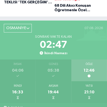
TEKLISI 'TEK GERÇEĞIM'LE
68 Dili Akıcı Konuşan
BÜYÜK DÖNÜŞÜ
Öğretmenle Özel
Röportaj
OSMANİYE
07.08.2026
SONRAKI VAKTE KALAN
02:46
İkindi Namazı
İMSAK
GÜNEŞ
ÖĞLE
04:06
05:38
12:46
İKINDI
AKŞAM
YATSI
16:33
19:44
21:10