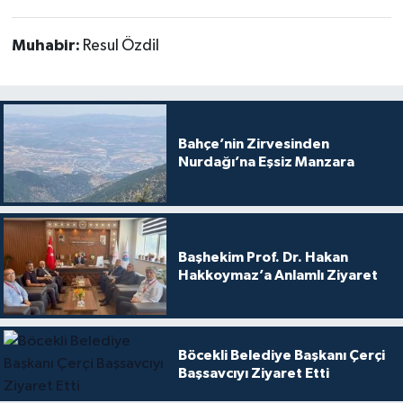
Muhabir:
Resul Özdil
Bahçe’nin Zirvesinden
Nurdağı’na Eşsiz Manzara
Başhekim Prof. Dr. Hakan
Hakkoymaz’a Anlamlı Ziyaret
Böcekli Belediye Başkanı Çerçi
Başsavcıyı Ziyaret Etti