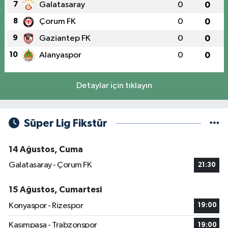
7
Galatasaray
0
0
8
Çorum FK
0
0
9
Gaziantep FK
0
0
10
Alanyaspor
0
0
Detaylar için tıklayın
Süper Lig Fikstür
14 Ağustos, Cuma
Galatasaray - Çorum FK
21:30
15 Ağustos, Cumartesi
Konyaspor - Rizespor
19:00
Kasımpaşa - Trabzonspor
19:00