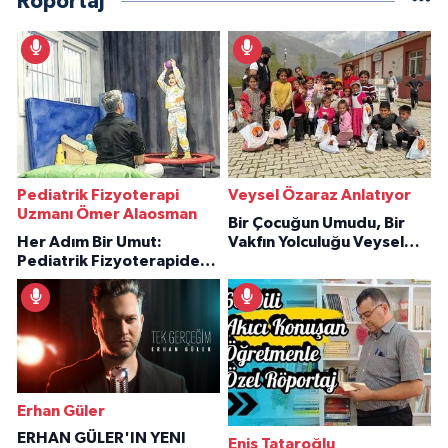
Röportaj
Pediatrik Fizyoterapi
Veysel Özaraz Anlatıyor
Uzmanı Ömer Alaosman
Bir Çocuğun Umudu, Bir
Her Adım Bir Umut:
Vakfın Yolculuğu Veysel
Pediatrik Fizyoterapiden
Özaraz Anlatıyor
İlham Veren Hikâyeler
Erhan Güler
ERHAN GÜLER'IN YENI
Enis Tataroğlu