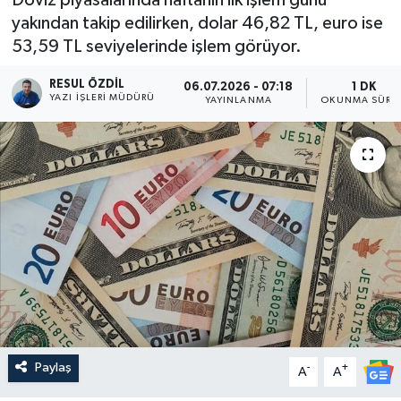
yakından takip edilirken, dolar 46,82 TL, euro ise
53,59 TL seviyelerinde işlem görüyor.
RESUL ÖZDIL
06.07.2026 - 07:18
1 DK
YAZI İŞLERI MÜDÜRÜ
YAYINLANMA
OKUNMA SÜRES
Paylaş
-
+
A
A