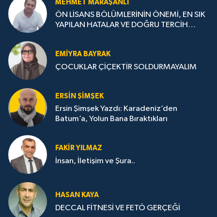
MEHMET MARAŞANLI
ÖN LİSANS BÖLÜMLERİNİN ÖNEMİ, EN SIK
YAPILAN HATALAR VE DOĞRU TERCİH
STRATEJİLERİ
EMIYRA BAYRAK
ÇOCUKLAR ÇİÇEKTİR SOLDURMAYALIM
ERSIN ŞIMŞEK
Ersin Şimşek Yazdı: Karadeniz’den
Batum’a, Yolun Bana Bıraktıkları
FAKIR YILMAZ
İnsan, İletişim ve Şura..
HASAN KAYA
DECCAL FİTNESİ VE FETÖ GERÇEĞİ