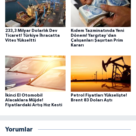
233,3 Milyar Dolarlık Dev
Kıdem Tazminatında Yeni
Ticaret! Türkiye İhracatta
Dönem! Yargıtay'dan
Vites Yükseltti
Çalışanları Şaşırtan Prim
Kararı
İkinci El Otomobil
Petrol Fiyatları Yükselişte!
Alacaklara Müjde!
Brent 83 Doları Aştı
Fiyatlardaki Artış Hız Kesti
Yorumlar