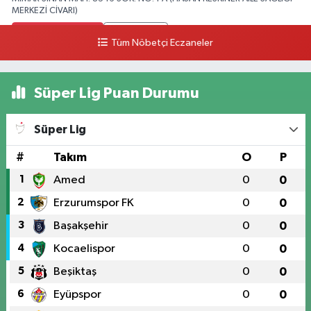
MERKEZİ CİVARI)
0 (328) 826 04 73
Yol Tarifi Al
Tüm Nöbetçi Eczaneler
Süper Lig Puan Durumu
Süper Lig
#
Takım
O
P
1
Amed
0
0
2
Erzurumspor FK
0
0
3
Başakşehir
0
0
4
Kocaelispor
0
0
5
Beşiktaş
0
0
6
Eyüpspor
0
0