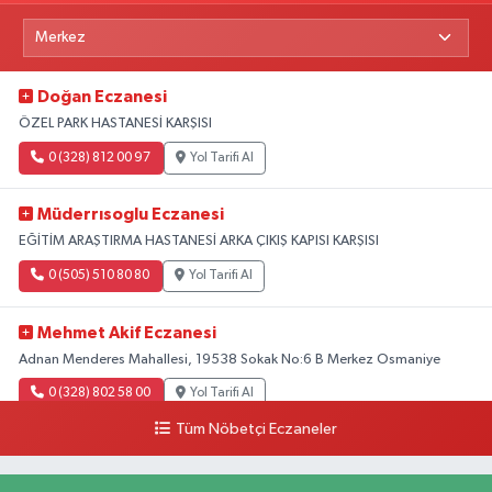
Doğan Eczanesi
ÖZEL PARK HASTANESİ KARŞISI
0 (328) 812 00 97
Yol Tarifi Al
Müderrısoglu Eczanesi
EĞİTİM ARAŞTIRMA HASTANESİ ARKA ÇIKIŞ KAPISI KARŞISI
0 (505) 510 80 80
Yol Tarifi Al
Mehmet Akif Eczanesi
Adnan Menderes Mahallesi, 19538 Sokak No:6 B Merkez Osmaniye
0 (328) 802 58 00
Yol Tarifi Al
Tüm Nöbetçi Eczaneler