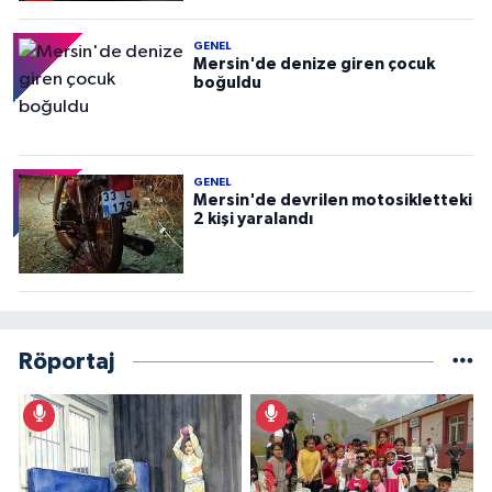
GENEL
Mersin'de denize giren çocuk
boğuldu
GENEL
Mersin'de devrilen motosikletteki
2 kişi yaralandı
Röportaj