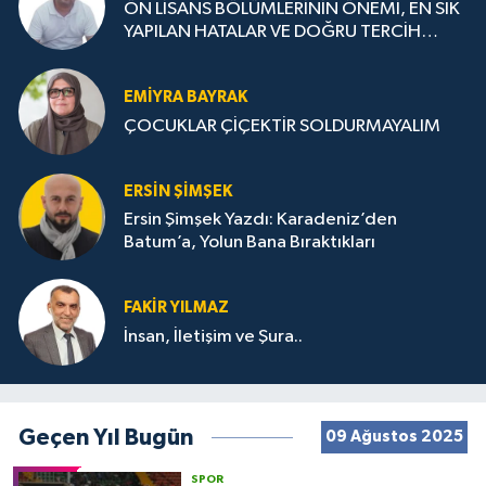
ÖN LİSANS BÖLÜMLERİNİN ÖNEMİ, EN SIK
YAPILAN HATALAR VE DOĞRU TERCİH
STRATEJİLERİ
EMIYRA BAYRAK
ÇOCUKLAR ÇİÇEKTİR SOLDURMAYALIM
ERSIN ŞIMŞEK
Ersin Şimşek Yazdı: Karadeniz’den
Batum’a, Yolun Bana Bıraktıkları
FAKIR YILMAZ
İnsan, İletişim ve Şura..
Geçen Yıl Bugün
09 Ağustos 2025
SPOR