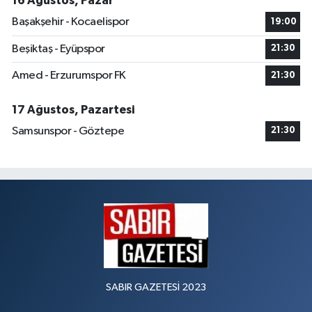
16 Ağustos, Pazar
Başakşehir - Kocaelispor
19:00
Beşiktaş - Eyüpspor
21:30
Amed - Erzurumspor FK
21:30
17 Ağustos, Pazartesi
Samsunspor - Göztepe
21:30
SABIR GAZETESİ 2023