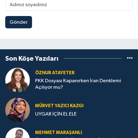
Gönder
Son Köşe Yazıları
ÖZNUR ATAYETER
PKK Dosyası Kapanırken İran Denklemi
Açılıyor mu?
MÜRVET YAZICI KAZGI
UYGAR İÇİN EL ELE
MEHMET MARAŞANLI