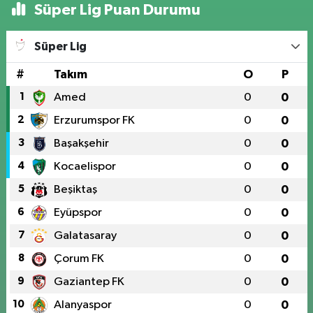
Süper Lig Puan Durumu
Süper Lig
#
Takım
O
P
1
Amed
0
0
2
Erzurumspor FK
0
0
3
Başakşehir
0
0
4
Kocaelispor
0
0
5
Beşiktaş
0
0
6
Eyüpspor
0
0
7
Galatasaray
0
0
8
Çorum FK
0
0
9
Gaziantep FK
0
0
10
Alanyaspor
0
0