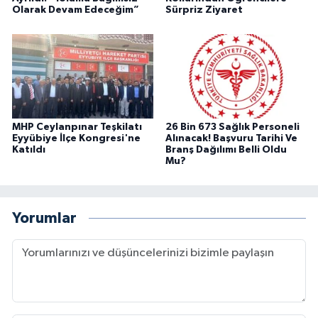
Olarak Devam Edeceğim”
Sürpriz Ziyaret
MHP Ceylanpınar Teşkilatı
26 Bin 673 Sağlık Personeli
Eyyübiye İlçe Kongresi'ne
Alınacak! Başvuru Tarihi Ve
Katıldı
Branş Dağılımı Belli Oldu
Mu?
Yorumlar