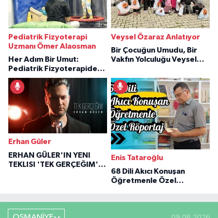
Pediatrik Fizyoterapi
Veysel Özaraz Anlatıyor
Uzmanı Ömer Alaosman
Bir Çocuğun Umudu, Bir
Her Adım Bir Umut:
Vakfın Yolculuğu Veysel
Pediatrik Fizyoterapiden
Özaraz Anlatıyor
İlham Veren Hikâyeler
Erhan Güler
ERHAN GÜLER'IN YENI
Enis Tataroğlu
TEKLISI 'TEK GERÇEĞIM'LE
68 Dili Akıcı Konuşan
BÜYÜK DÖNÜŞÜ
Öğretmenle Özel
Röportaj
OSMANİYE
09.08.2026