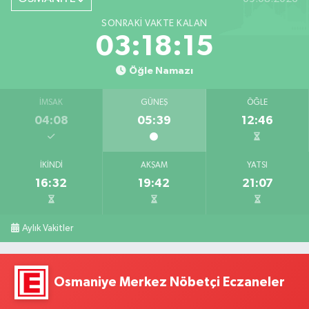
SONRAKI VAKTE KALAN
03:18:14
Öğle Namazı
İMSAK
GÜNEŞ
ÖĞLE
04:08
05:39
12:46
İKINDI
AKŞAM
YATSI
16:32
19:42
21:07
Aylık Vakitler
Osmaniye Merkez Nöbetçi Eczaneler