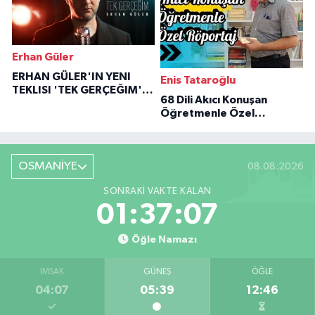
Erhan Güler
ERHAN GÜLER'IN YENI
Enis Tataroğlu
TEKLISI 'TEK GERÇEĞIM'LE
68 Dili Akıcı Konuşan
BÜYÜK DÖNÜŞÜ
Öğretmenle Özel
Röportaj
OSMANİYE
08.08.2026
SONRAKI VAKTE KALAN
01:37:06
Öğle Namazı
İMSAK
GÜNEŞ
ÖĞLE
04:07
05:39
12:46