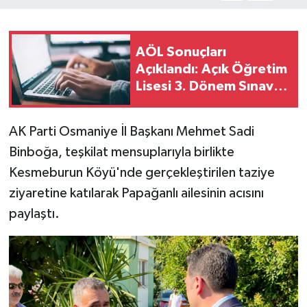
AÖL Sonuçları
Açıklandı: Açık Öğretim
Lisesi 3. Dönem Sınav
Sonuçları Nasıl
Öğrenilir?
AK Parti Osmaniye İl Başkanı Mehmet Sadi
Binboğa, teşkilat mensuplarıyla birlikte
Kesmeburun Köyü'nde gerçekleştirilen taziye
ziyaretine katılarak Papağanlı ailesinin acısını
paylaştı.