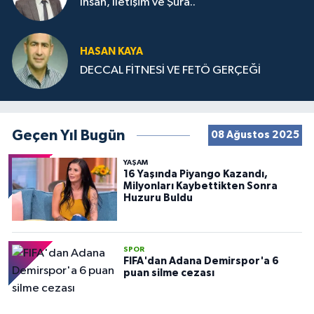
İnsan, İletişim ve Şura..
HASAN KAYA
DECCAL FİTNESİ VE FETÖ GERÇEĞİ
Geçen Yıl Bugün
08 Ağustos 2025
YAŞAM
16 Yaşında Piyango Kazandı,
Milyonları Kaybettikten Sonra
Huzuru Buldu
SPOR
FIFA'dan Adana Demirspor'a 6
puan silme cezası