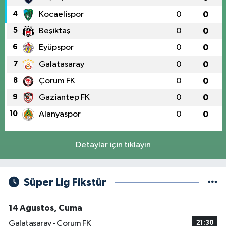
4
Kocaelispor
0
0
5
Beşiktaş
0
0
6
Eyüpspor
0
0
7
Galatasaray
0
0
8
Çorum FK
0
0
9
Gaziantep FK
0
0
10
Alanyaspor
0
0
Detaylar için tıklayın
Süper Lig Fikstür
14 Ağustos, Cuma
Galatasaray - Çorum FK
21:30