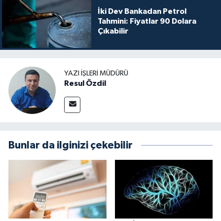
İki Dev Bankadan Petrol
Tahmini: Fiyatlar 90 Dolara
Çıkabilir
YAZI İŞLERI MÜDÜRÜ
Resul Özdil
Bunlar da ilginizi çekebilir