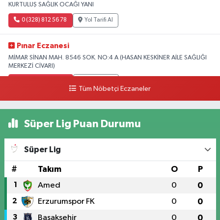
KURTULUŞ SAĞLIK OCAĞI YANI
0 (328) 812 56 78
Yol Tarifi Al
Pınar Eczanesi
MİMAR SİNAN MAH. 8546 SOK. NO:4 A (HASAN KESKİNER AİLE SAĞLIĞI
MERKEZİ CİVARI)
0 (328) 826 04 73
Yol Tarifi Al
Tüm Nöbetçi Eczaneler
Süper Lig Puan Durumu
Süper Lig
#
Takım
O
P
1
Amed
0
0
2
Erzurumspor FK
0
0
3
Başakşehir
0
0