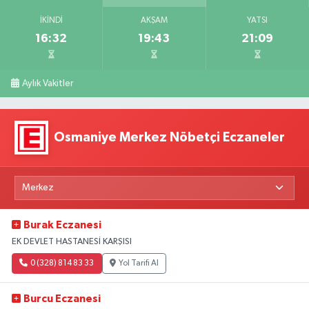
İKINDI
AKŞAM
YATSI
16:32
19:43
21:09
Aylık Vakitler
Osmaniye Merkez Nöbetçi Eczaneler
Burak Eczanesi
EK DEVLET HASTANESİ KARŞISI
0 (328) 814 83 33
Yol Tarifi Al
Burcu Eczanesi