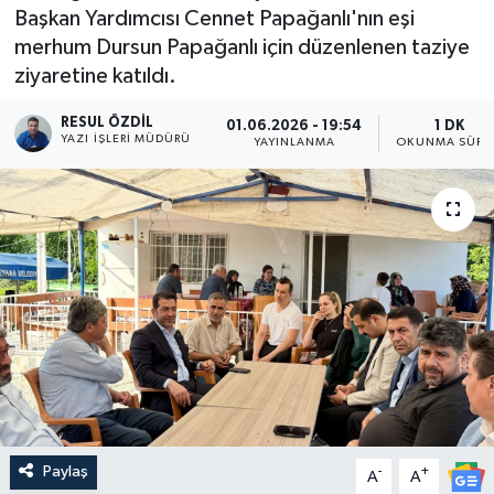
Başkan Yardımcısı Cennet Papağanlı'nın eşi
merhum Dursun Papağanlı için düzenlenen taziye
ziyaretine katıldı.
RESUL ÖZDIL
01.06.2026 - 19:54
1 DK
YAZI İŞLERI MÜDÜRÜ
YAYINLANMA
OKUNMA SÜRE
Paylaş
-
+
A
A