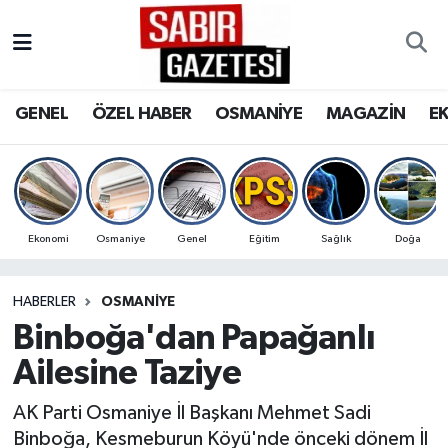
GENEL
Osmaniye Nöbetçi Eczaneler
GENEL
ÖZEL HABER
OSMANİYE
MAGAZİN
E
ÖZEL HABER
Osmaniye Hava Durumu
OSMANİYE
Osmaniye Trafik Yoğunluk Haritası
MAGAZİN
Süper Lig Puan Durumu ve Fikstür
Ekonomi
Osmaniye
Genel
Eğitim
Sağlık
Doğa
EKONOMİ
Tüm Manşetler
HABERLER
OSMANIYE
Binboğa'dan Papağanlı
SPOR
Son Dakika Haberleri
Ailesine Taziye
RESMİ İLANLAR
Haber Arşivi
AK Parti Osmaniye İl Başkanı Mehmet Sadi
Binboğa, Kesmeburun Köyü'nde önceki dönem İl