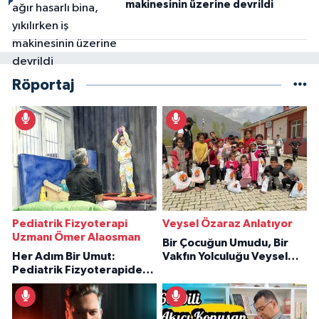
makinesinin üzerine devrildi
Röportaj
Pediatrik Fizyoterapi
Veysel Özaraz Anlatıyor
Uzmanı Ömer Alaosman
Bir Çocuğun Umudu, Bir
Her Adım Bir Umut:
Vakfın Yolculuğu Veysel
Pediatrik Fizyoterapiden
Özaraz Anlatıyor
İlham Veren Hikâyeler