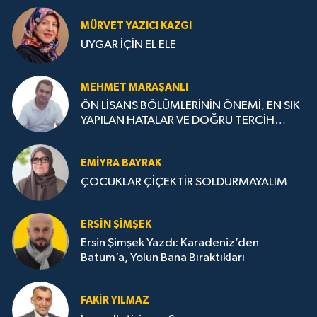
MÜRVET YAZICI KAZGI
UYGAR İÇİN EL ELE
MEHMET MARAŞANLI
ÖN LİSANS BÖLÜMLERİNİN ÖNEMİ, EN SIK
YAPILAN HATALAR VE DOĞRU TERCİH
STRATEJİLERİ
EMIYRA BAYRAK
ÇOCUKLAR ÇİÇEKTİR SOLDURMAYALIM
ERSIN ŞIMŞEK
Ersin Şimşek Yazdı: Karadeniz’den
Batum’a, Yolun Bana Bıraktıkları
FAKIR YILMAZ