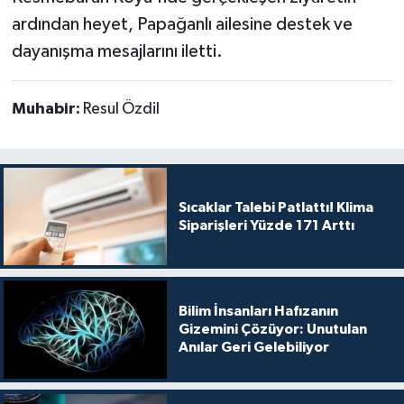
ardından heyet, Papağanlı ailesine destek ve
dayanışma mesajlarını iletti.
Muhabir:
Resul Özdil
Sıcaklar Talebi Patlattı! Klima
Siparişleri Yüzde 171 Arttı
Bilim İnsanları Hafızanın
Gizemini Çözüyor: Unutulan
Anılar Geri Gelebiliyor