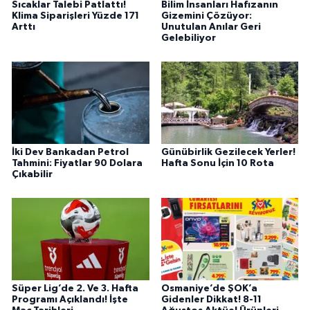
Sıcaklar Talebi Patlattı!
Bilim İnsanları Hafızanın
Klima Siparişleri Yüzde 171
Gizemini Çözüyor:
Arttı
Unutulan Anılar Geri
Gelebiliyor
İki Dev Bankadan Petrol
Günübirlik Gezilecek Yerler!
Tahmini: Fiyatlar 90 Dolara
Hafta Sonu İçin 10 Rota
Çıkabilir
Süper Lig’de 2. Ve 3. Hafta
Osmaniye’de ŞOK’a
Programı Açıklandı! İşte
Gidenler Dikkat! 8-11