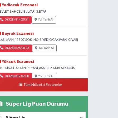
Yediocak Eczanesi
EVLET BAHÇELİ BULVARI 3.ETAP
0 (328) 814 20 51
Yol Tarifi Al
Bayrak Eczanesi
LAŞI MAH. 11507 SOK. NO:6 YEDİOCAK PARKI CİVARI
0 (328) 825 08 25
Yol Tarifi Al
Yüksek Eczanesi
BN-İ SİNA HASTANESİ YANI,ASKERLİK ŞUBESİ KARŞISI
0 (328) 812 02 00
Yol Tarifi Al
Tüm Nöbetçi Eczaneler
Süper Lig Puan Durumu
Süper Lig