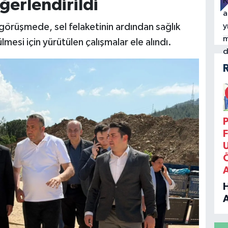
ğerlendirildi
görüşmede, sel felaketinin ardından sağlık
lmesi için yürütülen çalışmalar ele alındı.
P
F
B