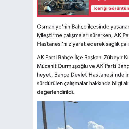
İçeriği Görüntül
Osmaniye'nin Bahçe ilçesinde yaşanan
iyileştirme çalışmaları sürerken, AK Pa
Hastanesi'ni ziyaret ederek sağlık çalı
AK Parti Bahçe İlçe Başkanı Zübeyir K
Mücahit Durmuşoğlu ve AK Parti Bahçe K
heyet, Bahçe Devlet Hastanesi'nde i
sürdürülen çalışmalar hakkında bilgi a
değerlendirildi.