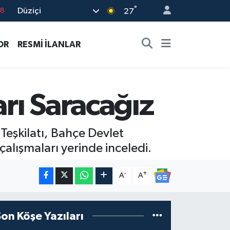
°
Düziçi
18
27
32
OR
RESMİ İLANLAR
38
03
14
arı Saracağız
18
Teşkilatı, Bahçe Devlet
çalışmaları yerinde inceledi.
-
+
A
A
Son Köşe Yazıları