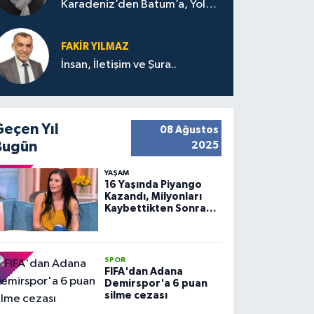
Karadeniz’den Batum’a, Yolun
Bana Bıraktıkları
FAKIR YILMAZ
İnsan, İletişim ve Şura..
Geçen Yıl
08 Ağustos
Bugün
2025
YAŞAM
16 Yaşında Piyango
Kazandı, Milyonları
Kaybettikten Sonra
Huzuru Buldu
SPOR
FIFA'dan Adana
Demirspor'a 6 puan
silme cezası