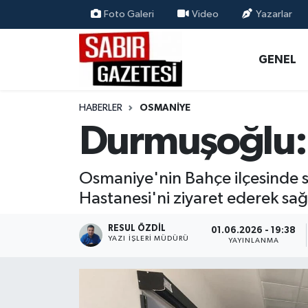
Foto Galeri
Video
Yazarlar
GENEL
Osmaniye Nöbetçi Eczaneler
GENEL
ÖZEL HABER
Osmaniye Hava Durumu
HABERLER
OSMANIYE
OSMANİYE
Osmaniye Trafik Yoğunluk Haritası
Durmuşoğlu: B
MAGAZİN
Süper Lig Puan Durumu ve Fikstür
Osmaniye'nin Bahçe ilçesinde se
EKONOMİ
Tüm Manşetler
Hastanesi'ni ziyaret ederek sağl
SPOR
Son Dakika Haberleri
RESUL ÖZDIL
01.06.2026 - 19:38
YAZI İŞLERI MÜDÜRÜ
YAYINLANMA
RESMİ İLANLAR
Haber Arşivi