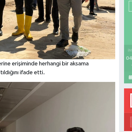
P
H
İM
04
lerine erişiminde herhangi bir aksama
ldığını ifade etti.