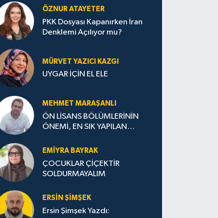
ÖZNUR ATAYETER
PKK Dosyası Kapanırken İran
Denklemi Açılıyor mu?
MÜRVET YAZICI KAZGI
UYGAR İÇİN EL ELE
MEHMET MARAŞANLI
ÖN LİSANS BÖLÜMLERİNİN
ÖNEMİ, EN SIK YAPILAN
HATALAR VE DOĞRU TERCİH
STRATEJİLERİ
EMIYRA BAYRAK
ÇOCUKLAR ÇİÇEKTİR
SOLDURMAYALIM
ERSIN ŞIMŞEK
Ersin Şimşek Yazdı: