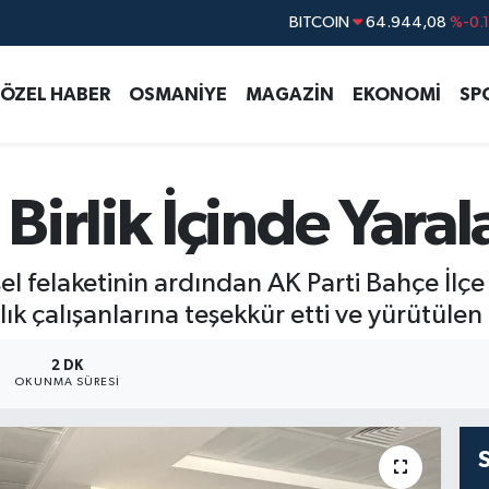
DOLAR
47,7436
%0.
EURO
55,2510
%0.
ÖZEL HABER
OSMANİYE
MAGAZİN
EKONOMİ
SP
STERLİN
64,4811
%0.
GRAM ALTIN
6660.55
%0.
BİST100
13.779
%-
irlik İçinde Yaral
BITCOIN
64.944,08
%-0.
l felaketinin ardından AK Parti Bahçe İlçe 
ık çalışanlarına teşekkür etti ve yürütülen 
2 DK
OKUNMA SÜRESI