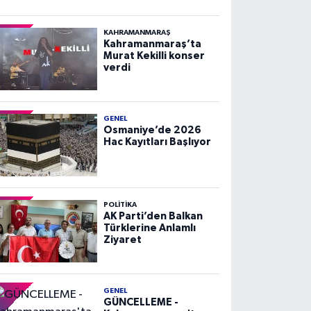
KAHRAMANMARAŞ
Kahramanmaraş’ta
Murat Kekilli konser
verdi
GENEL
Osmaniye’de 2026
Hac Kayıtları Başlıyor
POLITIKA
AK Parti’den Balkan
Türklerine Anlamlı
Ziyaret
GENEL
GÜNCELLEME -