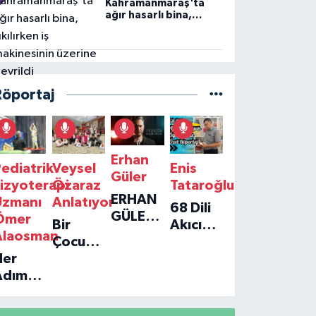
Kahramanmaraş'ta
ağır hasarlı bina,
yıkılırken iş
makinesinin üzerine
devrildi
Röportaj
Erhan
ediatrik
Veysel
Enis
Güler
izyoterapi
Özaraz
Tataroğlu
ERHAN
Uzmanı
Anlatıyor
68 Dili
GÜLER'IN
Ömer
Bir
Akıcı
YENI
Alaosman
Çocuğun
Konuşan
TEKLISI
Her
Umudu,
Öğretmenle
'TEK
Adım
Bir
Özel
GERÇEĞIM'LE
ir
Vakfın
Röportaj
BÜYÜK
Umut:
Yolculuğu