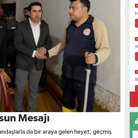
D
U
İ
sun Mesajı
ndaşlarla da bir araya gelen heyet, geçmiş