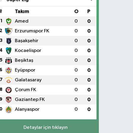
#
Takım
O
P
1
Amed
0
0
2
Erzurumspor FK
0
0
3
Başakşehir
0
0
4
Kocaelispor
0
0
5
Beşiktaş
0
0
6
Eyüpspor
0
0
7
Galatasaray
0
0
8
Çorum FK
0
0
9
Gaziantep FK
0
0
0
Alanyaspor
0
0
Detaylar için tıklayın