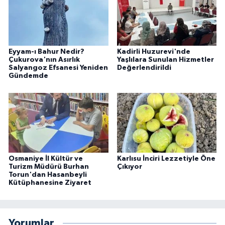
Eyyam-ı Bahur Nedir?
Kadirli Huzurevi'nde
Çukurova'nın Asırlık
Yaşlılara Sunulan Hizmetler
Salyangoz Efsanesi Yeniden
Değerlendirildi
Gündemde
Osmaniye İl Kültür ve
Karlısu İnciri Lezzetiyle Öne
Turizm Müdürü Burhan
Çıkıyor
Torun'dan Hasanbeyli
Kütüphanesine Ziyaret
Yorumlar