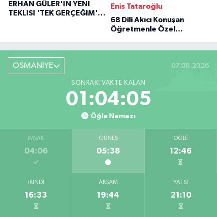
ERHAN GÜLER'IN YENI
Enis Tataroğlu
TEKLISI 'TEK GERÇEĞIM'LE
68 Dili Akıcı Konuşan
BÜYÜK DÖNÜŞÜ
Öğretmenle Özel
Röportaj
OSMANİYE
07.08.2026
SONRAKI VAKTE KALAN
01:04:04
Öğle Namazı
İMSAK
GÜNEŞ
ÖĞLE
04:06
05:38
12:46
İKINDI
AKŞAM
YATSI
16:33
19:44
21:10