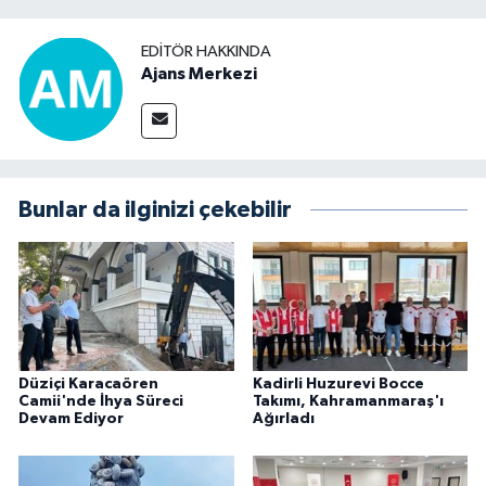
EDITÖR HAKKINDA
Ajans Merkezi
Bunlar da ilginizi çekebilir
Düziçi Karacaören
Kadirli Huzurevi Bocce
Camii'nde İhya Süreci
Takımı, Kahramanmaraş'ı
Devam Ediyor
Ağırladı