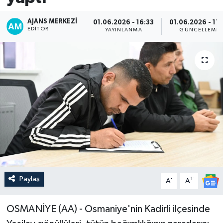
AJANS MERKEZI
01.06.2026 - 16:33
01.06.2026 - 17:
EDITÖR
YAYINLANMA
GÜNCELLEME
Paylaş
-
+
A
A
OSMANİYE (AA) - Osmaniye'nin Kadirli ilçesinde