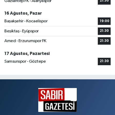
Gaziantep FK - Alanyaspor
21:30
16 Ağustos, Pazar
Başakşehir - Kocaelispor
19:00
Beşiktaş - Eyüpspor
21:30
Amed - Erzurumspor FK
21:30
17 Ağustos, Pazartesi
Samsunspor - Göztepe
21:30