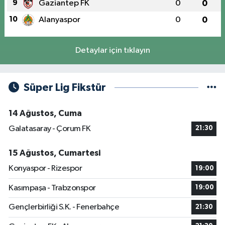
9
Gaziantep FK
0
0
10
Alanyaspor
0
0
Detaylar için tıklayın
Süper Lig Fikstür
14 Ağustos, Cuma
Galatasaray - Çorum FK
21:30
15 Ağustos, Cumartesi
Konyaspor - Rizespor
19:00
Kasımpaşa - Trabzonspor
19:00
Gençlerbirliği S.K. - Fenerbahçe
21:30