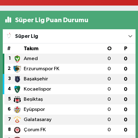
Süper Lig Puan Durumu
Süper Lig
#
Takım
O
P
1
Amed
0
0
2
Erzurumspor FK
0
0
3
Başakşehir
0
0
4
Kocaelispor
0
0
5
Beşiktaş
0
0
6
Eyüpspor
0
0
7
Galatasaray
0
0
8
Çorum FK
0
0