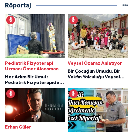
Röportaj
Pediatrik Fizyoterapi
Veysel Özaraz Anlatıyor
Uzmanı Ömer Alaosman
Bir Çocuğun Umudu, Bir
Her Adım Bir Umut:
Vakfın Yolculuğu Veysel
Pediatrik Fizyoterapiden
Özaraz Anlatıyor
İlham Veren Hikâyeler
Erhan Güler