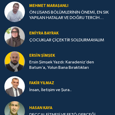
MEHMET MARAŞANLI
ÖN LİSANS BÖLÜMLERİNİN ÖNEMİ, EN SIK
YAPILAN HATALAR VE DOĞRU TERCİH
STRATEJİLERİ
EMIYRA BAYRAK
ÇOCUKLAR ÇİÇEKTİR SOLDURMAYALIM
ERSIN ŞIMŞEK
Ersin Şimşek Yazdı: Karadeniz’den
Batum’a, Yolun Bana Bıraktıkları
FAKIR YILMAZ
İnsan, İletişim ve Şura..
HASAN KAYA
DECCAL FİTNESİ VE FETÖ GERÇEĞİ