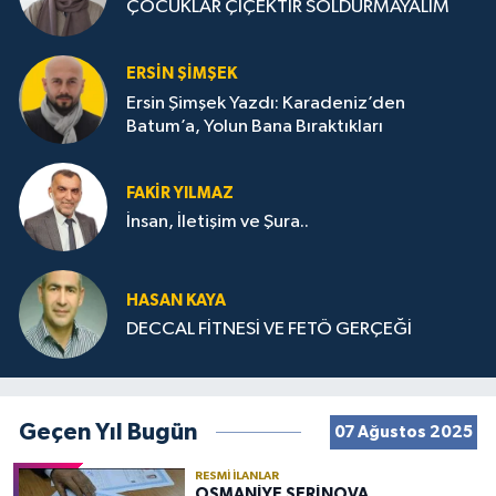
ÇOCUKLAR ÇİÇEKTİR SOLDURMAYALIM
ERSIN ŞIMŞEK
Ersin Şimşek Yazdı: Karadeniz’den
Batum’a, Yolun Bana Bıraktıkları
FAKIR YILMAZ
İnsan, İletişim ve Şura..
HASAN KAYA
DECCAL FİTNESİ VE FETÖ GERÇEĞİ
Geçen Yıl Bugün
07 Ağustos 2025
RESMI İLANLAR
OSMANİYE SERİNOVA