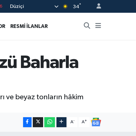
6
°
Düziçi
34
7
1
OR
RESMİ İLANLAR
2
4
zü Baharla
4
rı ve beyaz tonların hâkim
-
+
A
A