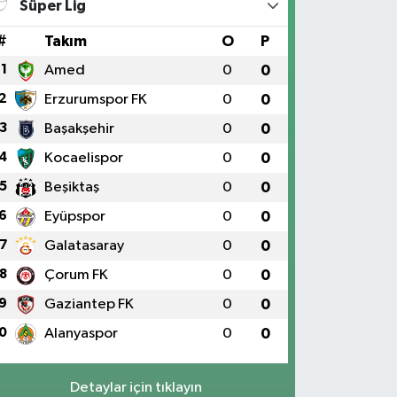
Süper Lig
#
Takım
O
P
1
Amed
0
0
2
Erzurumspor FK
0
0
3
Başakşehir
0
0
4
Kocaelispor
0
0
5
Beşiktaş
0
0
6
Eyüpspor
0
0
7
Galatasaray
0
0
8
Çorum FK
0
0
9
Gaziantep FK
0
0
0
Alanyaspor
0
0
Detaylar için tıklayın