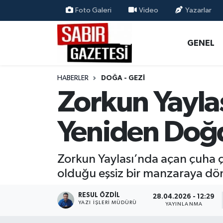
Foto Galeri
Video
Yazarlar
GENEL
Osmaniye Nöbetçi Eczaneler
GENEL
ÖZEL HABER
Osmaniye Hava Durumu
HABERLER
DOĞA - GEZI
OSMANİYE
Osmaniye Trafik Yoğunluk Haritası
Zorkun Yayla
MAGAZİN
Süper Lig Puan Durumu ve Fikstür
Yeniden Doğ
EKONOMİ
Tüm Manşetler
Zorkun Yaylası’nda açan çuha ç
SPOR
Son Dakika Haberleri
olduğu eşsiz bir manzaraya dö
RESMİ İLANLAR
Haber Arşivi
RESUL ÖZDIL
28.04.2026 - 12:29
YAZI İŞLERI MÜDÜRÜ
YAYINLANMA