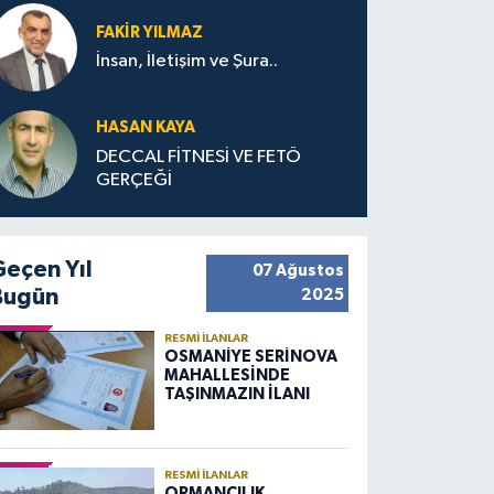
FAKIR YILMAZ
İnsan, İletişim ve Şura..
HASAN KAYA
DECCAL FİTNESİ VE FETÖ
GERÇEĞİ
Geçen Yıl
07 Ağustos
Bugün
2025
RESMI İLANLAR
OSMANİYE SERİNOVA
MAHALLESİNDE
TAŞINMAZIN İLANI
RESMI İLANLAR
ORMANCILIK