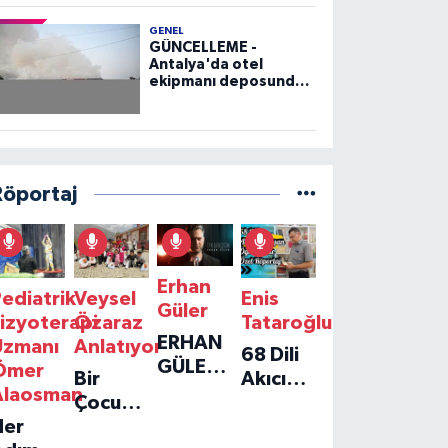
GENEL
GÜNCELLEME -
Antalya'da otel
ekipmanı deposunda
çıkan yangın kontrol
altına alındı
Röportaj
Erhan
ediatrik
Veysel
Enis
Güler
izyoterapi
Özaraz
Tataroğlu
ERHAN
Uzmanı
Anlatıyor
68 Dili
GÜLER'IN
Ömer
Bir
Akıcı
YENI
Alaosman
Çocuğun
Konuşan
TEKLISI
Her
Umudu,
Öğretmenle
'TEK