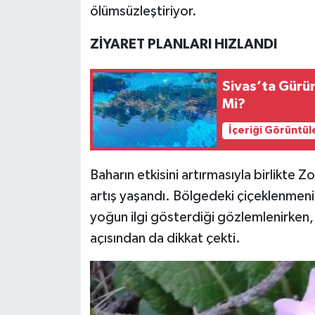
ölümsüzleştiriyor.
ZİYARET PLANLARI HIZLANDI
Sivas’ta Gürü
Mi?
İçeriği Görüntül
Baharın etkisini artırmasıyla birlikte Z
artış yaşandı. Bölgedeki çiçeklenmenin
yoğun ilgi gösterdiği gözlemlenirken
açısından da dikkat çekti.