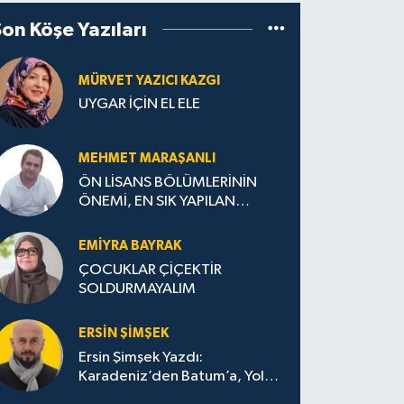
Son Köşe Yazıları
MÜRVET YAZICI KAZGI
UYGAR İÇİN EL ELE
MEHMET MARAŞANLI
ÖN LİSANS BÖLÜMLERİNİN
ÖNEMİ, EN SIK YAPILAN
HATALAR VE DOĞRU TERCİH
STRATEJİLERİ
EMIYRA BAYRAK
ÇOCUKLAR ÇİÇEKTİR
SOLDURMAYALIM
ERSIN ŞIMŞEK
Ersin Şimşek Yazdı:
Karadeniz’den Batum’a, Yolun
Bana Bıraktıkları