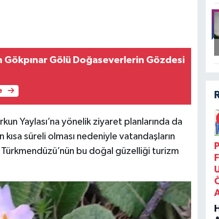
n Gökpınar Gölü Doğaseverlerin Gözdesi
e
orkun Yaylası’na yönelik ziyaret planlarında da
 kısa süreli olması nedeniyle vatandaşların
P
, Türkmendüzü’nün bu doğal güzelliği turizm
F