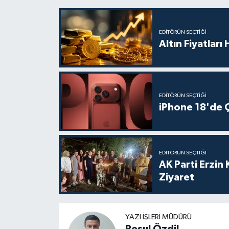
EDITÖRÜN SEÇTIĞI
Altın Fiyatları
EDITÖRÜN SEÇTIĞI
iPhone 18'de Ç
EDITÖRÜN SEÇTIĞI
AK Parti Erzin
Ziyaret
YAZI İŞLERI MÜDÜRÜ