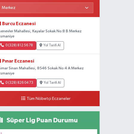
Burcu Eczanesi
senevler Mahallesi, Kayalar Sokak No:8 B Merkez
smaniye
0 (328) 812 56 78
Yol Tarifi Al
Pınar Eczanesi
imar Sinan Mahallesi, 8546 Sokak No:4 A Merkez
smaniye
0 (328) 826 04 73
Yol Tarifi Al
Tüm Nöbetçi Eczaneler
Süper Lig Puan Durumu