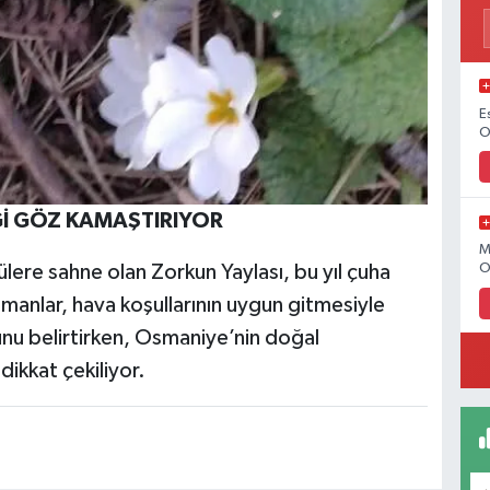
E
O
İ GÖZ KAMAŞTIRIYOR
M
lere sahne olan Zorkun Yaylası, bu yıl çuha
O
zmanlar, hava koşullarının uygun gitmesiyle
unu belirtirken, Osmaniye’nin doğal
dikkat çekiliyor.