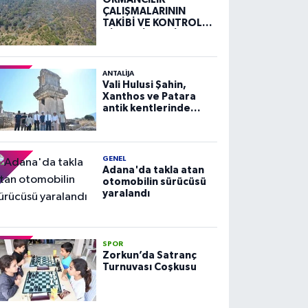
ÇALIŞMALARININ
TAKİBİ VE KONTROLÜ
HİZMETİ ALIM İLANI
ANTALIJA
Vali Hulusi Şahin,
Xanthos ve Patara
antik kentlerinde
incelemelerde
bulundu
GENEL
Adana'da takla atan
otomobilin sürücüsü
yaralandı
SPOR
Zorkun’da Satranç
Turnuvası Coşkusu