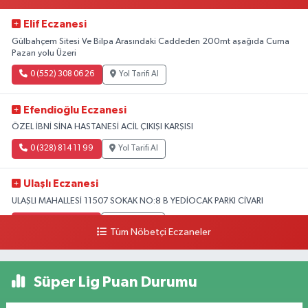
Elif Eczanesi
Gülbahçem Sitesi Ve Bilpa Arasındaki Caddeden 200mt aşağıda Cuma
Pazarı yolu Üzeri
0 (552) 308 06 26
Yol Tarifi Al
Efendioğlu Eczanesi
ÖZEL İBNİ SİNA HASTANESİ ACİL ÇIKIŞI KARŞISI
0 (328) 814 11 99
Yol Tarifi Al
Ulaşlı Eczanesi
ULAŞLI MAHALLESİ 11507 SOKAK NO:8 B YEDİOCAK PARKI CİVARI
0 (546) 158 81 80
Yol Tarifi Al
Tüm Nöbetçi Eczaneler
Süper Lig Puan Durumu