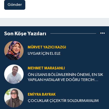
Gönder
Son Köşe Yazıları
MÜRVET YAZICI KAZGI
UYGAR İÇİN EL ELE
MEHMET MARAŞANLI
ÖN LİSANS BÖLÜMLERİNİN ÖNEMİ, EN SIK
YAPILAN HATALAR VE DOĞRU TERCİH
STRATEJİLERİ
EMIYRA BAYRAK
ÇOCUKLAR ÇİÇEKTİR SOLDURMAYALIM