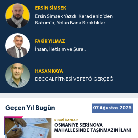
ERSIN ŞIMŞEK
Ersin Şimşek Yazdı: Karadeniz’den
Batum’a, Yolun Bana Bıraktıkları
FAKIR YILMAZ
İnsan, İletişim ve Şura..
HASAN KAYA
DECCAL FİTNESİ VE FETÖ GERÇEĞİ
Geçen Yıl Bugün
07 Ağustos 2025
RESMI İLANLAR
OSMANİYE SERİNOVA
MAHALLESİNDE TAŞINMAZIN İLANI