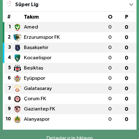
Süper Lig
#
Takım
O
P
1
Amed
0
0
2
Erzurumspor FK
0
0
3
Başakşehir
0
0
4
Kocaelispor
0
0
5
Beşiktaş
0
0
6
Eyüpspor
0
0
7
Galatasaray
0
0
8
Çorum FK
0
0
9
Gaziantep FK
0
0
10
Alanyaspor
0
0
Detaylar için tıklayın