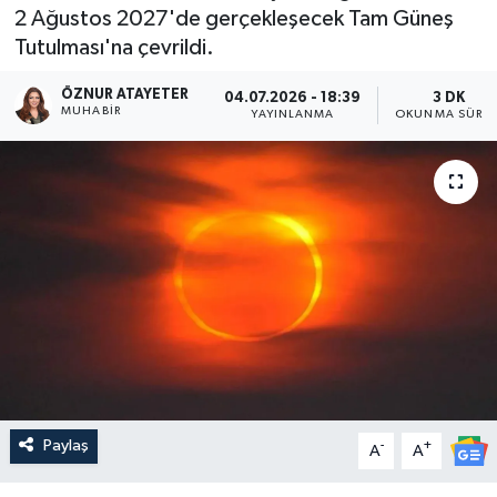
2 Ağustos 2027'de gerçekleşecek Tam Güneş
Tutulması'na çevrildi.
ÖZNUR ATAYETER
04.07.2026 - 18:39
3 DK
MUHABIR
YAYINLANMA
OKUNMA SÜRES
Paylaş
-
+
A
A