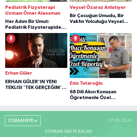
Pediatrik Fizyoterapi
Veysel Özaraz Anlatıyor
Uzmanı Ömer Alaosman
Bir Çocuğun Umudu, Bir
Her Adım Bir Umut:
Vakfın Yolculuğu Veysel
Pediatrik Fizyoterapiden
Özaraz Anlatıyor
İlham Veren Hikâyeler
Erhan Güler
ERHAN GÜLER'IN YENI
Enis Tataroğlu
TEKLISI 'TEK GERÇEĞIM'LE
68 Dili Akıcı Konuşan
BÜYÜK DÖNÜŞÜ
Öğretmenle Özel
Röportaj
OSMANİYE
07.08.2026
SONRAKI VAKTE KALAN