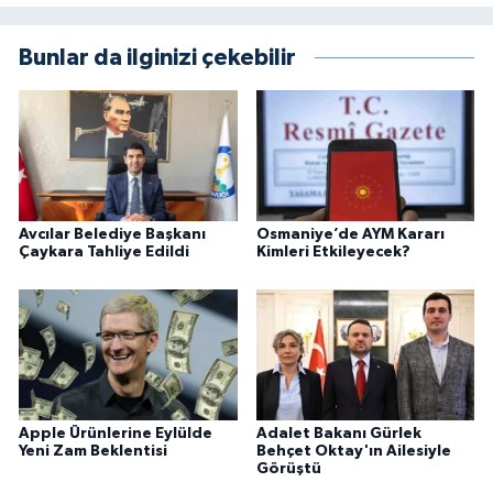
Bunlar da ilginizi çekebilir
Avcılar Belediye Başkanı
Osmaniye’de AYM Kararı
Çaykara Tahliye Edildi
Kimleri Etkileyecek?
Apple Ürünlerine Eylülde
Adalet Bakanı Gürlek
Yeni Zam Beklentisi
Behçet Oktay'ın Ailesiyle
Görüştü