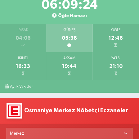
06:09:22
Öğle Namazı
İMSAK
GÜNEŞ
ÖĞLE
04:06
05:38
12:46
İKINDI
AKŞAM
YATSI
16:33
19:44
21:10
Aylık Vakitler
Osmaniye Merkez Nöbetçi Eczaneler