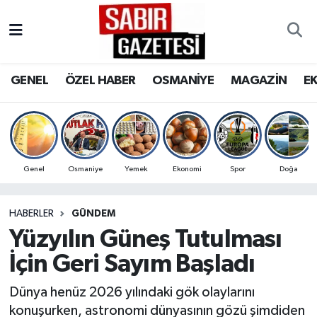
GENEL
Osmaniye Nöbetçi Eczaneler
GENEL
ÖZEL HABER
OSMANİYE
MAGAZİN
E
ÖZEL HABER
Osmaniye Hava Durumu
OSMANİYE
Osmaniye Trafik Yoğunluk Haritası
MAGAZİN
Süper Lig Puan Durumu ve Fikstür
Genel
Osmaniye
Yemek
Ekonomi
Spor
Doğa
EKONOMİ
Tüm Manşetler
HABERLER
GÜNDEM
Yüzyılın Güneş Tutulması
SPOR
Son Dakika Haberleri
İçin Geri Sayım Başladı
RESMİ İLANLAR
Haber Arşivi
Dünya henüz 2026 yılındaki gök olaylarını
konuşurken, astronomi dünyasının gözü şimdiden