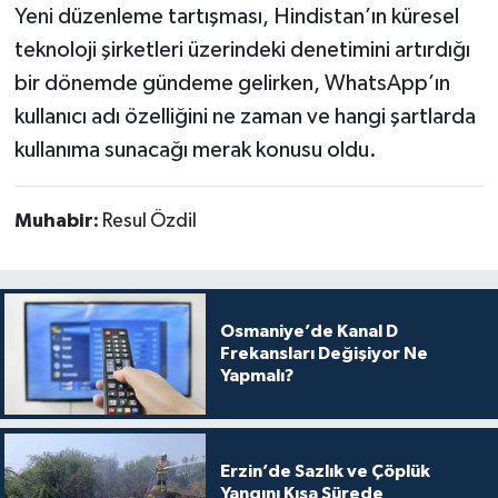
Yeni düzenleme tartışması, Hindistan’ın küresel
teknoloji şirketleri üzerindeki denetimini artırdığı
bir dönemde gündeme gelirken, WhatsApp’ın
kullanıcı adı özelliğini ne zaman ve hangi şartlarda
kullanıma sunacağı merak konusu oldu.
Muhabir:
Resul Özdil
Osmaniye’de Kanal D
Frekansları Değişiyor Ne
Yapmalı?
Erzin’de Sazlık ve Çöplük
Yangını Kısa Sürede