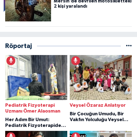
Mersin'de devrilen motosikletteki
2 kişi yaralandı
Röportaj
Pediatrik Fizyoterapi
Veysel Özaraz Anlatıyor
Uzmanı Ömer Alaosman
Bir Çocuğun Umudu, Bir
Her Adım Bir Umut:
Vakfın Yolculuğu Veysel
Pediatrik Fizyoterapiden
Özaraz Anlatıyor
İlham Veren Hikâyeler