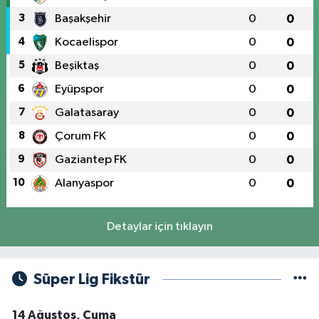
3
Başakşehir
0
0
4
Kocaelispor
0
0
5
Beşiktaş
0
0
6
Eyüpspor
0
0
7
Galatasaray
0
0
8
Çorum FK
0
0
9
Gaziantep FK
0
0
10
Alanyaspor
0
0
Detaylar için tıklayın
Süper Lig Fikstür
14 Ağustos, Cuma