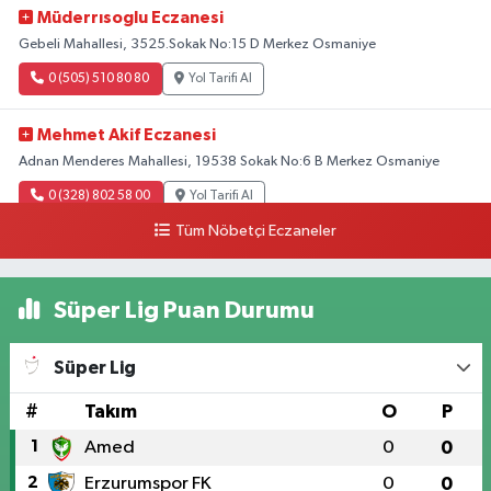
Müderrısoglu Eczanesi
Gebeli Mahallesi, 3525.Sokak No:15 D Merkez Osmaniye
0 (505) 510 80 80
Yol Tarifi Al
Mehmet Akif Eczanesi
Adnan Menderes Mahallesi, 19538 Sokak No:6 B Merkez Osmaniye
0 (328) 802 58 00
Yol Tarifi Al
Tüm Nöbetçi Eczaneler
Süper Lig Puan Durumu
Süper Lig
#
Takım
O
P
1
Amed
0
0
2
Erzurumspor FK
0
0