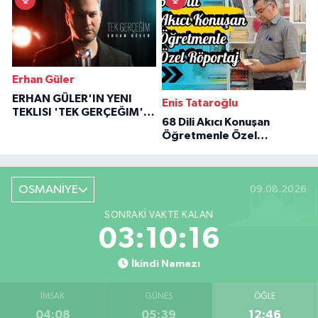
Erhan Güler
ERHAN GÜLER'IN YENI
Enis Tataroğlu
TEKLISI 'TEK GERÇEĞIM'LE
68 Dili Akıcı Konuşan
BÜYÜK DÖNÜŞÜ
Öğretmenle Özel
Röportaj
OSMANİYE
09.08.2026
SONRAKI VAKTE KALAN
03:10:15
İkindi Namazı
İMSAK
GÜNEŞ
ÖĞLE
04:08
05:39
12:46