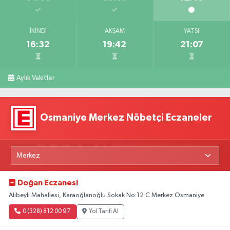
İKINDI
AKŞAM
YATSI
16:32
19:42
21:07
Aylık Vakitler
Osmaniye Merkez Nöbetçi Eczaneler
Doğan Eczanesi
Alibeyli Mahallesi, Karaoğlanoğlu Sokak No:12 C Merkez Osmaniye
0 (328) 812 00 97
Yol Tarifi Al