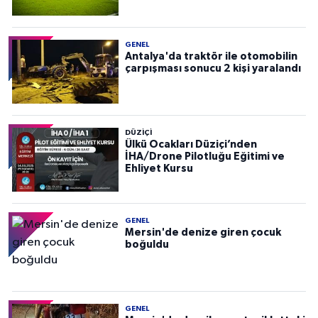
GENEL
Antalya'da traktör ile otomobilin
çarpışması sonucu 2 kişi yaralandı
DÜZIÇI
Ülkü Ocakları Düziçi’nden
İHA/Drone Pilotluğu Eğitimi ve
Ehliyet Kursu
GENEL
Mersin'de denize giren çocuk
boğuldu
GENEL