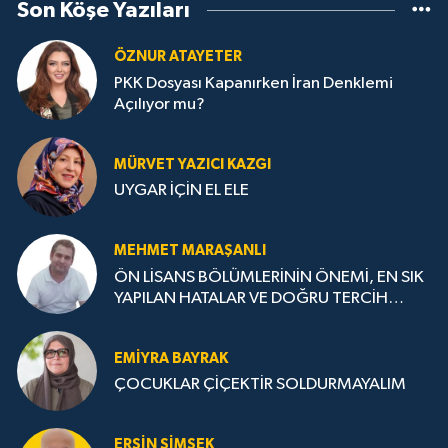
Son Köşe Yazıları
ÖZNUR ATAYETER
PKK Dosyası Kapanırken İran Denklemi
Açılıyor mu?
MÜRVET YAZICI KAZGI
UYGAR İÇİN EL ELE
MEHMET MARAŞANLI
ÖN LİSANS BÖLÜMLERİNİN ÖNEMİ, EN SIK
YAPILAN HATALAR VE DOĞRU TERCİH
STRATEJİLERİ
EMIYRA BAYRAK
ÇOCUKLAR ÇİÇEKTİR SOLDURMAYALIM
ERSIN ŞIMŞEK