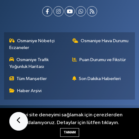
Osmaniye Nöbetçi
Osmaniye Hava Durumu
Eczaneler
Osmaniye Trafik
Puan Durumu ve Fikstür
Yoğunluk Haritası
Tüm Manşetler
Son Dakika Haberleri
Haber Arşivi
Künye
İletişim
Gizlilik Sözleşmesi
En iyi site deneyimi sağlamak için çerezlerden
faydalanıyoruz. Detaylar için lütfen tıklayın.
Haber Yazılımı:
TE Bilişim
TAMAM