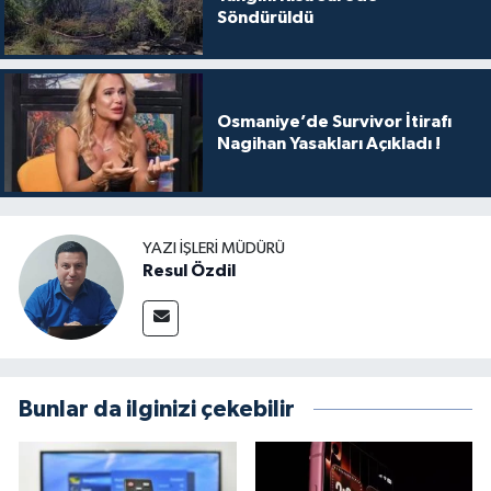
Söndürüldü
Osmaniye’de Survivor İtirafı
Nagihan Yasakları Açıkladı !
YAZI İŞLERI MÜDÜRÜ
Resul Özdil
Bunlar da ilginizi çekebilir