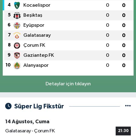
4
Kocaelispor
0
0
5
Beşiktaş
0
0
6
Eyüpspor
0
0
7
Galatasaray
0
0
8
Çorum FK
0
0
9
Gaziantep FK
0
0
10
Alanyaspor
0
0
Detaylar için tıklayın
Süper Lig Fikstür
14 Ağustos, Cuma
Galatasaray - Çorum FK
21:30