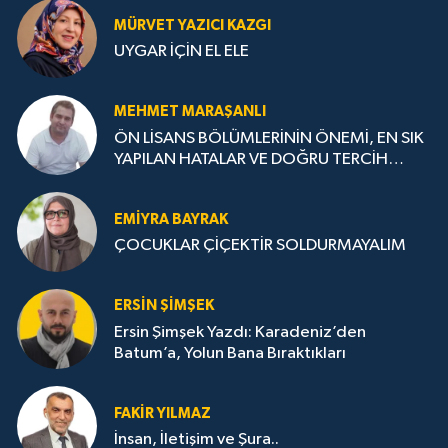
MÜRVET YAZICI KAZGI
UYGAR İÇİN EL ELE
MEHMET MARAŞANLI
ÖN LİSANS BÖLÜMLERİNİN ÖNEMİ, EN SIK
YAPILAN HATALAR VE DOĞRU TERCİH
STRATEJİLERİ
EMIYRA BAYRAK
ÇOCUKLAR ÇİÇEKTİR SOLDURMAYALIM
ERSIN ŞIMŞEK
Ersin Şimşek Yazdı: Karadeniz’den
Batum’a, Yolun Bana Bıraktıkları
FAKIR YILMAZ
İnsan, İletişim ve Şura..