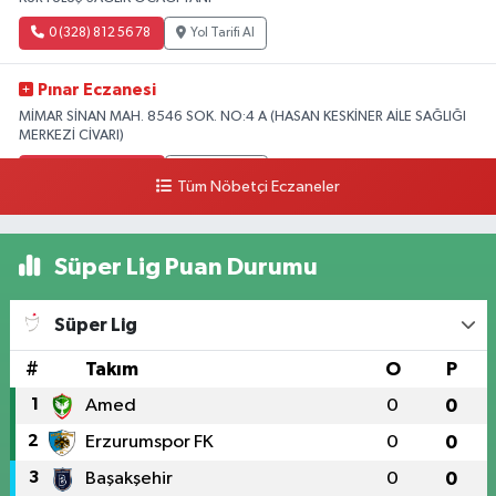
0 (328) 812 56 78
Yol Tarifi Al
Pınar Eczanesi
MİMAR SİNAN MAH. 8546 SOK. NO:4 A (HASAN KESKİNER AİLE SAĞLIĞI
MERKEZİ CİVARI)
0 (328) 826 04 73
Yol Tarifi Al
Tüm Nöbetçi Eczaneler
Süper Lig Puan Durumu
Süper Lig
#
Takım
O
P
1
Amed
0
0
2
Erzurumspor FK
0
0
3
Başakşehir
0
0