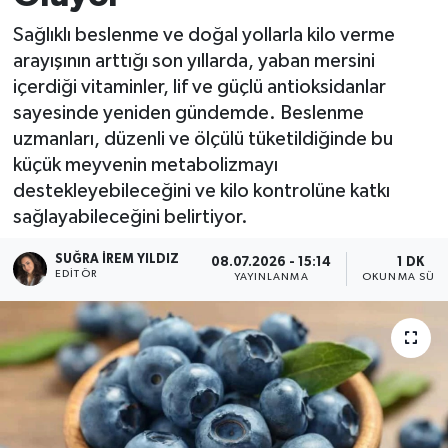
Sağlıklı beslenme ve doğal yollarla kilo verme
arayışının arttığı son yıllarda, yaban mersini
içerdiği vitaminler, lif ve güçlü antioksidanlar
sayesinde yeniden gündemde. Beslenme
uzmanları, düzenli ve ölçülü tüketildiğinde bu
küçük meyvenin metabolizmayı
destekleyebileceğini ve kilo kontrolüne katkı
sağlayabileceğini belirtiyor.
SUĞRA İREM YILDIZ
08.07.2026 - 15:14
1 DK
EDITÖR
YAYINLANMA
OKUNMA SÜRE