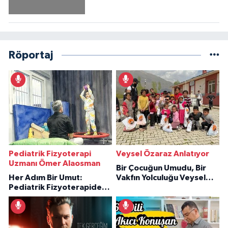
Röportaj
Pediatrik Fizyoterapi
Veysel Özaraz Anlatıyor
Uzmanı Ömer Alaosman
Bir Çocuğun Umudu, Bir
Her Adım Bir Umut:
Vakfın Yolculuğu Veysel
Pediatrik Fizyoterapiden
Özaraz Anlatıyor
İlham Veren Hikâyeler