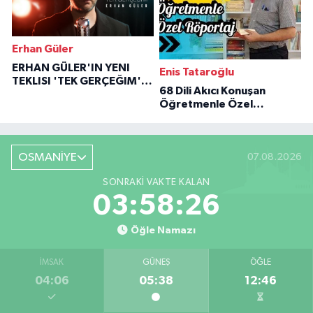
Erhan Güler
ERHAN GÜLER'IN YENI
Enis Tataroğlu
TEKLISI 'TEK GERÇEĞIM'LE
68 Dili Akıcı Konuşan
BÜYÜK DÖNÜŞÜ
Öğretmenle Özel
Röportaj
OSMANİYE
07.08.2026
SONRAKI VAKTE KALAN
03:58:25
Öğle Namazı
İMSAK
GÜNEŞ
ÖĞLE
04:06
05:38
12:46