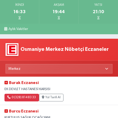
İKINDI
AKŞAM
YATSI
16:33
19:44
21:10
Aylık Vakitler
Osmaniye Merkez Nöbetçi Eczaneler
Burak Eczanesi
EK DEVLET HASTANESİ KARŞISI
0 (328) 814 83 33
Yol Tarifi Al
Burcu Eczanesi
KURTULUŞ SAĞLIK OCAĞI YANI