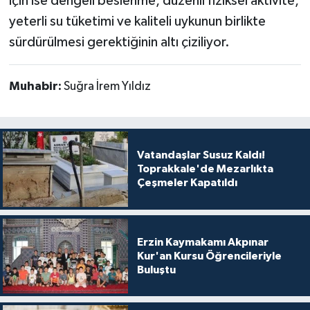
için ise dengeli beslenme, düzenli fiziksel aktivite,
yeterli su tüketimi ve kaliteli uykunun birlikte
sürdürülmesi gerektiğinin altı çiziliyor.
Muhabir:
Suğra İrem Yıldız
Vatandaşlar Susuz Kaldı!
Toprakkale'de Mezarlıkta
Çeşmeler Kapatıldı
Erzin Kaymakamı Akpınar
Kur'an Kursu Öğrencileriyle
Buluştu