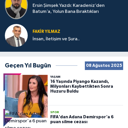
Ersin Şimşek Yazdı: Karadeniz’den
Batum’a, Yolun Bana Bıraktıkları
FAKIR YILMAZ
İnsan, İletişim ve Şura..
Geçen Yıl Bugün
08 Ağustos 2025
YAŞAM
16 Yaşında Piyango Kazandı,
Milyonları Kaybettikten Sonra
Huzuru Buldu
SPOR
FIFA'dan Adana Demirspor'a 6
puan silme cezası