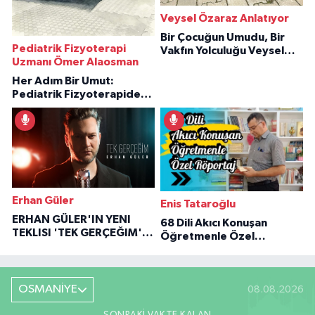
Veysel Özaraz Anlatıyor
Bir Çocuğun Umudu, Bir
Pediatrik Fizyoterapi
Vakfın Yolculuğu Veysel
Uzmanı Ömer Alaosman
Özaraz Anlatıyor
Her Adım Bir Umut:
Pediatrik Fizyoterapiden
İlham Veren Hikâyeler
Erhan Güler
Enis Tataroğlu
ERHAN GÜLER'IN YENI
68 Dili Akıcı Konuşan
TEKLISI 'TEK GERÇEĞIM'LE
Öğretmenle Özel
BÜYÜK DÖNÜŞÜ
Röportaj
OSMANİYE
08.08.2026
SONRAKI VAKTE KALAN