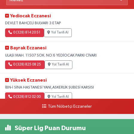
Yediocak Eczanesi
DEVLET BAHÇELİ BULVARI 3.ETAP
0 (328) 814 20 51
Yol Tarifi Al
Bayrak Eczanesi
ULAŞI MAH. 11507 SOK. NO:6 YEDİOCAK PARKI CİVARI
0 (328) 825 08 25
Yol Tarifi Al
Yüksek Eczanesi
İBN-İ SİNA HASTANESİ YANI,ASKERLİK ŞUBESİ KARŞISI
0 (328) 812 02 00
Yol Tarifi Al
Tüm Nöbetçi Eczaneler
Süper Lig Puan Durumu