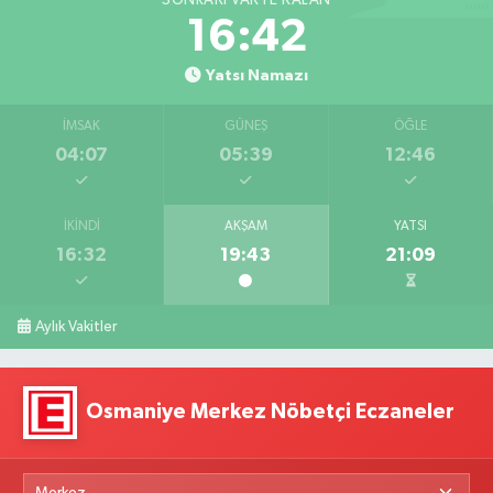
16:40
Yatsı Namazı
İMSAK
GÜNEŞ
ÖĞLE
04:07
05:39
12:46
İKINDI
AKŞAM
YATSI
16:32
19:43
21:09
Aylık Vakitler
Osmaniye Merkez Nöbetçi Eczaneler