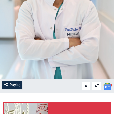
Paylaş
-
+
A
A