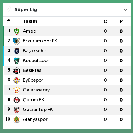
Süper Lig
#
Takım
O
P
1
Amed
0
0
2
Erzurumspor FK
0
0
3
Başakşehir
0
0
4
Kocaelispor
0
0
5
Beşiktaş
0
0
6
Eyüpspor
0
0
7
Galatasaray
0
0
8
Çorum FK
0
0
9
Gaziantep FK
0
0
10
Alanyaspor
0
0