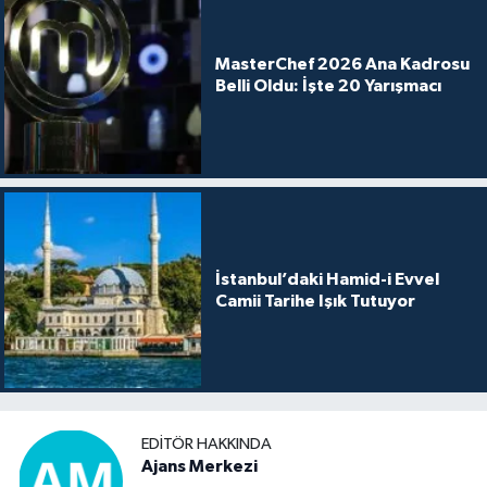
MasterChef 2026 Ana Kadrosu
Belli Oldu: İşte 20 Yarışmacı
İstanbul’daki Hamid-i Evvel
Camii Tarihe Işık Tutuyor
EDITÖR HAKKINDA
Ajans Merkezi