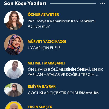
Son Köşe Yazıları
ÖZNUR ATAYETER
PKK Dosyası Kapanırken İran Denklemi
Açılıyor mu?
MÜRVET YAZICI KAZGI
UYGAR İÇİN EL ELE
MEHMET MARAŞANLI
ÖN LİSANS BÖLÜMLERİNİN ÖNEMİ, EN SIK
YAPILAN HATALAR VE DOĞRU TERCİH
STRATEJİLERİ
EMIYRA BAYRAK
ÇOCUKLAR ÇİÇEKTİR SOLDURMAYALIM
ERSIN ŞIMŞEK