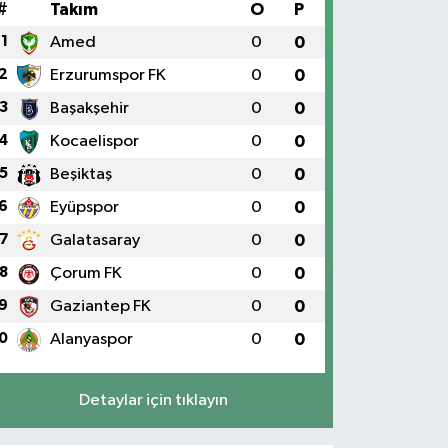
#
Takım
O
P
1
Amed
0
0
2
Erzurumspor FK
0
0
3
Başakşehir
0
0
4
Kocaelispor
0
0
5
Beşiktaş
0
0
6
Eyüpspor
0
0
7
Galatasaray
0
0
8
Çorum FK
0
0
9
Gaziantep FK
0
0
0
Alanyaspor
0
0
Detaylar için tıklayın