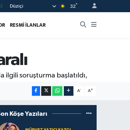
°
Düziçi
17
32
01
OR
RESMİ İLANLAR
02
12
4
ralı
.2
 ilgili soruşturma başlatıldı,
-
+
A
A
Son Köşe Yazıları