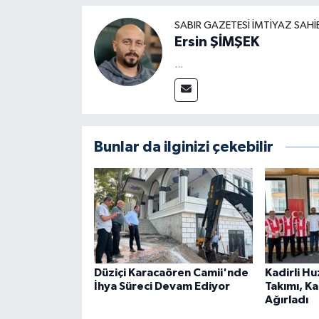
SABIR GAZETESI İMTIYAZ SAHI
Ersin ŞİMŞEK
...
Bunlar da ilginizi çekebilir
Düziçi Karacaören Camii'nde
Kadirli H
İhya Süreci Devam Ediyor
Takımı, K
Ağırladı