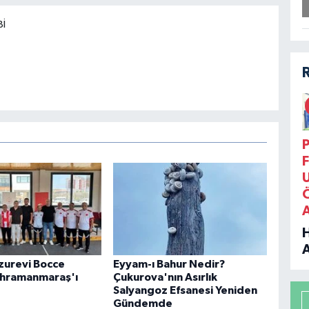
BI
P
F
uzurevi Bocce
Eyyam-ı Bahur Nedir?
B
ahramanmaraş'ı
Çukurova'nın Asırlık
Salyangoz Efsanesi Yeniden
P
Gündemde