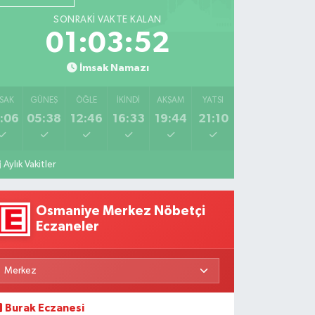
Fizyoterapiden
Özaraz
SONRAKI VAKTE KALAN
İlham
Anlatıyor
01:03:51
Veren
ikâyeler
İmsak Namazı
SAK
GÜNEŞ
ÖĞLE
İKINDI
AKŞAM
YATSI
:06
05:38
12:46
16:33
19:44
21:10
Aylık Vakitler
Osmaniye Merkez Nöbetçi
Eczaneler
Burak Eczanesi