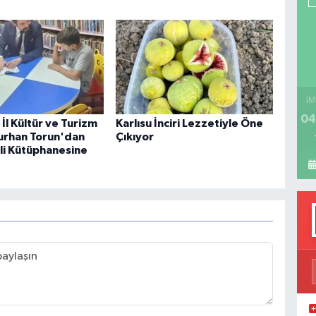
H
İM
04
İl Kültür ve Turizm
Karlısu İnciri Lezzetiyle Öne
urhan Torun'dan
Çıkıyor
i Kütüphanesine