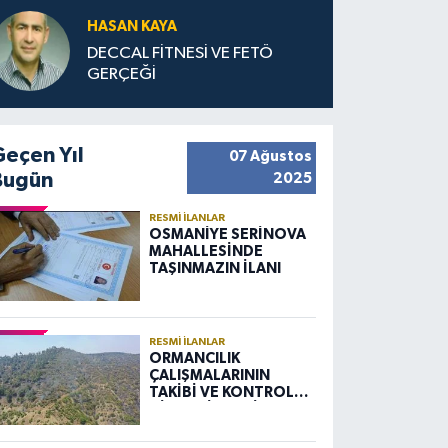
HASAN KAYA
DECCAL FİTNESİ VE FETÖ
GERÇEĞİ
Geçen Yıl
07 Ağustos
Bugün
2025
RESMI İLANLAR
OSMANİYE SERİNOVA
MAHALLESİNDE
TAŞINMAZIN İLANI
RESMI İLANLAR
ORMANCILIK
ÇALIŞMALARININ
TAKİBİ VE KONTROLÜ
HİZMETİ ALIM İLANI