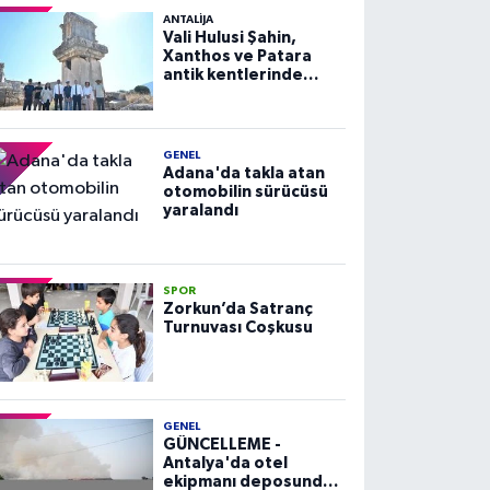
ANTALIJA
Vali Hulusi Şahin,
Xanthos ve Patara
antik kentlerinde
incelemelerde
bulundu
GENEL
Adana'da takla atan
otomobilin sürücüsü
yaralandı
SPOR
Zorkun’da Satranç
Turnuvası Coşkusu
GENEL
GÜNCELLEME -
Antalya'da otel
ekipmanı deposunda