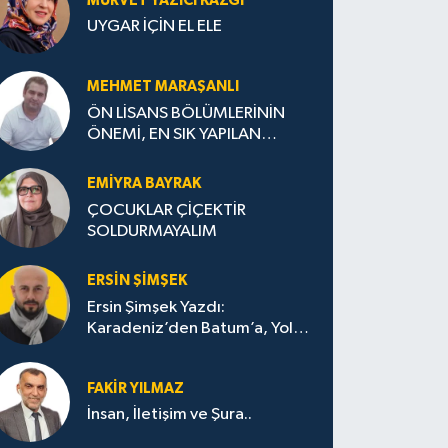
MÜRVET YAZICI KAZGI
UYGAR İÇİN EL ELE
MEHMET MARAŞANLI
ÖN LİSANS BÖLÜMLERİNİN
ÖNEMİ, EN SIK YAPILAN
HATALAR VE DOĞRU TERCİH
STRATEJİLERİ
EMIYRA BAYRAK
ÇOCUKLAR ÇİÇEKTİR
SOLDURMAYALIM
ERSIN ŞIMŞEK
Ersin Şimşek Yazdı:
Karadeniz’den Batum’a, Yolun
Bana Bıraktıkları
FAKIR YILMAZ
İnsan, İletişim ve Şura..