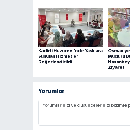
Kadirli Huzurevi'nde Yaşlılara
Osmaniye 
Sunulan Hizmetler
Müdürü B
Değerlendirildi
Hasanbeyl
Ziyaret
Yorumlar