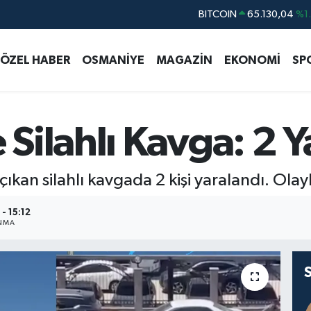
DOLAR
47,7069
%0.
EURO
55,0265
%0.
ÖZEL HABER
OSMANİYE
MAGAZİN
EKONOMİ
SP
STERLİN
64,1897
%0.
GRAM ALTIN
6618.49
%2.
BİST100
13.887
%6
ilahlı Kavga: 2 Ya
BITCOIN
65.130,04
%1
kan silahlı kavgada 2 kişi yaralandı. Olayla
- 15:12
NMA