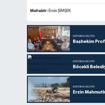
Muhabir:
Ersin ŞİMŞEK
EDITÖRÜN SEÇTIĞI
Başhekim Prof
EDITÖRÜN SEÇTIĞI
Böcekli Beledi
EDITÖRÜN SEÇTIĞI
Erzin Mahmutlu