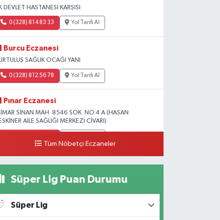
K DEVLET HASTANESİ KARŞISI
0 (328) 814 83 33
Yol Tarifi Al
Burcu Eczanesi
URTULUŞ SAĞLIK OCAĞI YANI
0 (328) 812 56 78
Yol Tarifi Al
Pınar Eczanesi
İMAR SİNAN MAH. 8546 SOK. NO:4 A (HASAN
ESKİNER AİLE SAĞLIĞI MERKEZİ CİVARI)
0 (328) 826 04 73
Yol Tarifi Al
Tüm Nöbetçi Eczaneler
Süper Lig Puan Durumu
Süper Lig