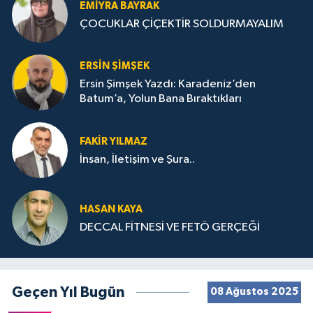
EMIYRA BAYRAK
ÇOCUKLAR ÇİÇEKTİR SOLDURMAYALIM
ERSIN ŞIMŞEK
Ersin Şimşek Yazdı: Karadeniz’den
Batum’a, Yolun Bana Bıraktıkları
FAKIR YILMAZ
İnsan, İletişim ve Şura..
HASAN KAYA
DECCAL FİTNESİ VE FETÖ GERÇEĞİ
Geçen Yıl Bugün
08 Ağustos 2025