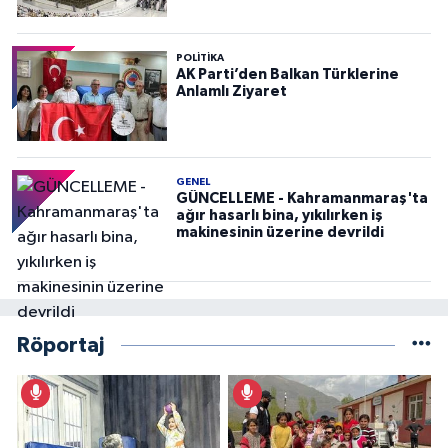
POLITIKA
AK Parti’den Balkan Türklerine
Anlamlı Ziyaret
GENEL
GÜNCELLEME - Kahramanmaraş'ta
ağır hasarlı bina, yıkılırken iş
makinesinin üzerine devrildi
Röportaj