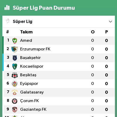
Süper Lig Puan Durumu
Süper Lig
#
Takım
O
P
1
Amed
0
0
2
Erzurumspor FK
0
0
3
Başakşehir
0
0
4
Kocaelispor
0
0
5
Beşiktaş
0
0
6
Eyüpspor
0
0
7
Galatasaray
0
0
8
Çorum FK
0
0
9
Gaziantep FK
0
0