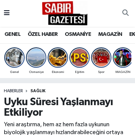
GENEL
Osmaniye Nöbetçi Eczaneler
GENEL
ÖZEL HABER
OSMANİYE
MAGAZİN
E
ÖZEL HABER
Osmaniye Hava Durumu
OSMANİYE
Osmaniye Trafik Yoğunluk Haritası
MAGAZİN
Süper Lig Puan Durumu ve Fikstür
Genel
Osmaniye
Ekonomi
Eğitim
Spor
MAGAZİN
EKONOMİ
Tüm Manşetler
HABERLER
SAĞLIK
Uyku Süresi Yaşlanmayı
SPOR
Son Dakika Haberleri
Etkiliyor
RESMİ İLANLAR
Haber Arşivi
Yeni araştırma, hem az hem fazla uykunun
biyolojik yaşlanmayı hızlandırabileceğini ortaya