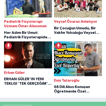
Pediatrik Fizyoterapi
Veysel Özaraz Anlatıyor
Uzmanı Ömer Alaosman
Bir Çocuğun Umudu, Bir
Her Adım Bir Umut:
Vakfın Yolculuğu Veysel
Pediatrik Fizyoterapiden
Özaraz Anlatıyor
İlham Veren Hikâyeler
Erhan Güler
ERHAN GÜLER'IN YENI
Enis Tataroğlu
TEKLISI 'TEK GERÇEĞIM'LE
68 Dili Akıcı Konuşan
BÜYÜK DÖNÜŞÜ
Öğretmenle Özel
Röportaj