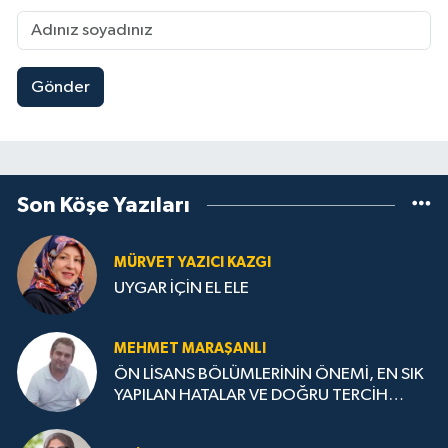
Gönder
Son Köşe Yazıları
MÜRVET YAZICI KAZGI
UYGAR İÇİN EL ELE
MEHMET MARAŞANLI
ÖN LİSANS BÖLÜMLERİNİN ÖNEMİ, EN SIK
YAPILAN HATALAR VE DOĞRU TERCİH
STRATEJİLERİ