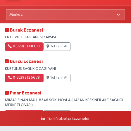
Burak Eczanesi
EK DEVLET HASTANESİ KARŞISI
0 (328) 814 83 33
Yol Tarifi Al
Burcu Eczanesi
KURTULUŞ SAĞLIK OCAĞI YANI
0 (328) 812 56 78
Yol Tarifi Al
Pınar Eczanesi
MİMAR SİNAN MAH. 8546 SOK. NO:4 A (HASAN KESKİNER AİLE SAĞLIĞI
MERKEZİ CİVARI)
0 (328) 826 04 73
Yol Tarifi Al
Tüm Nöbetçi Eczaneler