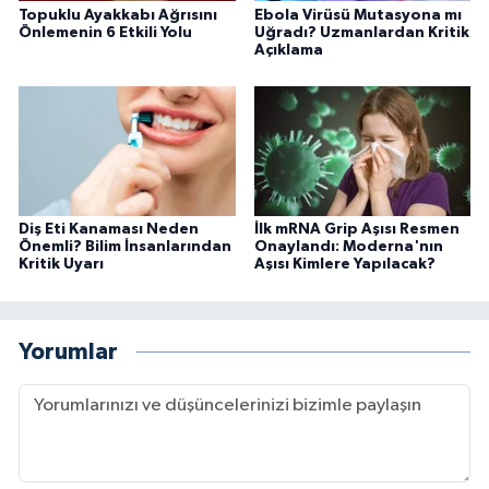
Topuklu Ayakkabı Ağrısını
Ebola Virüsü Mutasyona mı
Önlemenin 6 Etkili Yolu
Uğradı? Uzmanlardan Kritik
Açıklama
Diş Eti Kanaması Neden
İlk mRNA Grip Aşısı Resmen
Önemli? Bilim İnsanlarından
Onaylandı: Moderna'nın
Kritik Uyarı
Aşısı Kimlere Yapılacak?
Yorumlar