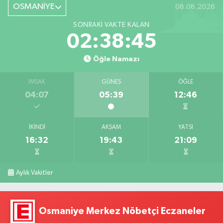
OSMANİYE
08.08.2026
SONRAKI VAKTE KALAN
02:38:44
Öğle Namazı
İMSAK
GÜNEŞ
ÖĞLE
04:07
05:39
12:46
İKINDI
AKŞAM
YATSI
16:32
19:43
21:09
Aylık Vakitler
Osmaniye Merkez Nöbetçi Eczaneler