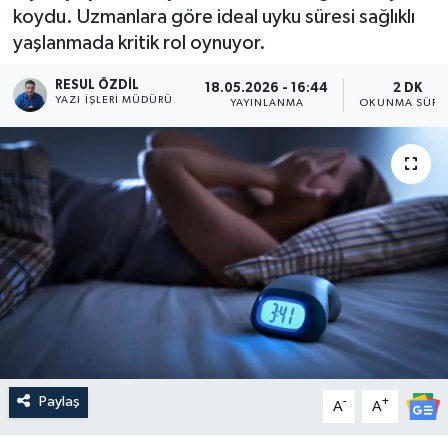
koydu. Uzmanlara göre ideal uyku süresi sağlıklı
yaşlanmada kritik rol oynuyor.
RESUL ÖZDIL
18.05.2026 - 16:44
2 DK
YAZI İŞLERI MÜDÜRÜ
YAYINLANMA
OKUNMA SÜRE
Paylaş
-
+
A
A