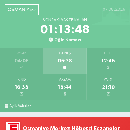
OSMANİYE
07.08.2026
SONRAKI VAKTE KALAN
01:13:47
Öğle Namazı
İMSAK
GÜNEŞ
ÖĞLE
04:06
05:38
12:46
İKINDI
AKŞAM
YATSI
16:33
19:44
21:10
Aylık Vakitler
Osmaniye Merkez Nöbetçi Eczaneler