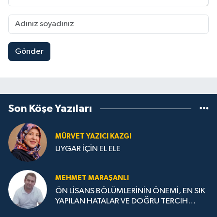
Gönder
Son Köşe Yazıları
MÜRVET YAZICI KAZGI
UYGAR İÇİN EL ELE
MEHMET MARAŞANLI
ÖN LİSANS BÖLÜMLERİNİN ÖNEMİ, EN SIK
YAPILAN HATALAR VE DOĞRU TERCİH
STRATEJİLERİ