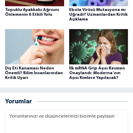
Topuklu Ayakkabı Ağrısını
Ebola Virüsü Mutasyona mı
Önlemenin 6 Etkili Yolu
Uğradı? Uzmanlardan Kritik
Açıklama
Diş Eti Kanaması Neden
İlk mRNA Grip Aşısı Resmen
Önemli? Bilim İnsanlarından
Onaylandı: Moderna'nın
Kritik Uyarı
Aşısı Kimlere Yapılacak?
Yorumlar