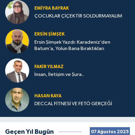
EMIYRA BAYRAK
ÇOCUKLAR ÇİÇEKTİR SOLDURMAYALIM
ERSIN ŞIMŞEK
Ersin Şimşek Yazdı: Karadeniz’den
Batum’a, Yolun Bana Bıraktıkları
FAKIR YILMAZ
İnsan, İletişim ve Şura..
HASAN KAYA
DECCAL FİTNESİ VE FETÖ GERÇEĞİ
Geçen Yıl Bugün
07 Ağustos 2025