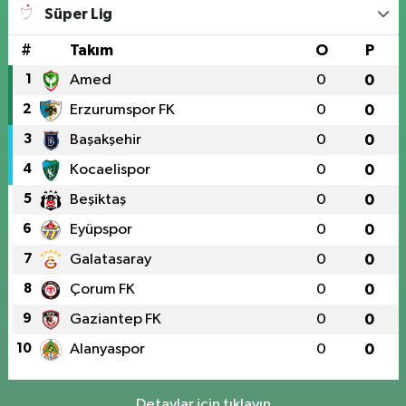
Süper Lig
#
Takım
O
P
1
Amed
0
0
2
Erzurumspor FK
0
0
3
Başakşehir
0
0
4
Kocaelispor
0
0
5
Beşiktaş
0
0
6
Eyüpspor
0
0
7
Galatasaray
0
0
8
Çorum FK
0
0
9
Gaziantep FK
0
0
10
Alanyaspor
0
0
Detaylar için tıklayın