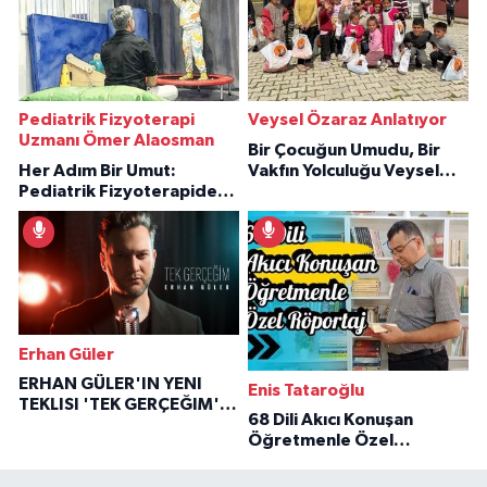
Pediatrik Fizyoterapi
Veysel Özaraz Anlatıyor
Uzmanı Ömer Alaosman
Bir Çocuğun Umudu, Bir
Her Adım Bir Umut:
Vakfın Yolculuğu Veysel
Pediatrik Fizyoterapiden
Özaraz Anlatıyor
İlham Veren Hikâyeler
Erhan Güler
ERHAN GÜLER'IN YENI
Enis Tataroğlu
TEKLISI 'TEK GERÇEĞIM'LE
68 Dili Akıcı Konuşan
BÜYÜK DÖNÜŞÜ
Öğretmenle Özel
Röportaj