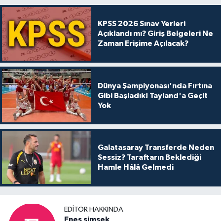
KPSS 2026 Sınav Yerleri
Açıklandı mı? Giriş Belgeleri Ne
Zaman Erişime Açılacak?
Dünya Şampiyonası'nda Fırtına
Gibi Başladık! Tayland'a Geçit
Yok
Galatasaray Transferde Neden
Sessiz? Taraftarın Beklediği
Hamle Hâlâ Gelmedi
EDITÖR HAKKINDA
Enes şimşek