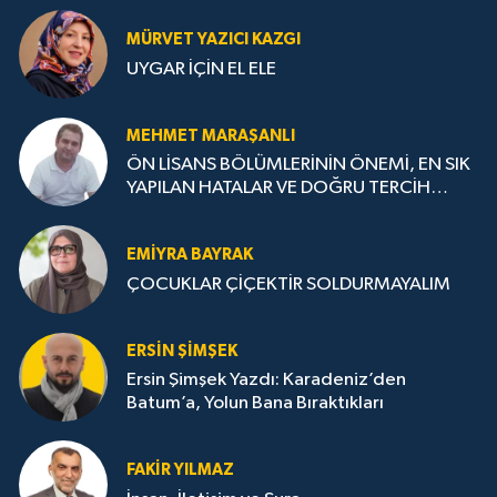
MÜRVET YAZICI KAZGI
UYGAR İÇİN EL ELE
MEHMET MARAŞANLI
ÖN LİSANS BÖLÜMLERİNİN ÖNEMİ, EN SIK
YAPILAN HATALAR VE DOĞRU TERCİH
STRATEJİLERİ
EMIYRA BAYRAK
ÇOCUKLAR ÇİÇEKTİR SOLDURMAYALIM
ERSIN ŞIMŞEK
Ersin Şimşek Yazdı: Karadeniz’den
Batum’a, Yolun Bana Bıraktıkları
FAKIR YILMAZ