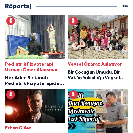
Röportaj
Pediatrik Fizyoterapi
Veysel Özaraz Anlatıyor
Uzmanı Ömer Alaosman
Bir Çocuğun Umudu, Bir
Her Adım Bir Umut:
Vakfın Yolculuğu Veysel
Pediatrik Fizyoterapiden
Özaraz Anlatıyor
İlham Veren Hikâyeler
Erhan Güler