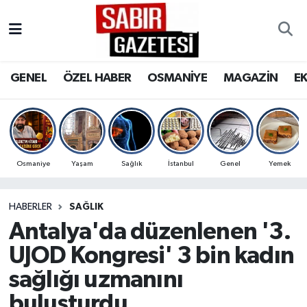
GENEL
Osmaniye Nöbetçi Eczaneler
GENEL
ÖZEL HABER
OSMANİYE
MAGAZİN
E
ÖZEL HABER
Osmaniye Hava Durumu
OSMANİYE
Osmaniye Trafik Yoğunluk Haritası
MAGAZİN
Süper Lig Puan Durumu ve Fikstür
Osmaniye
Yaşam
Sağlık
İstanbul
Genel
Yemek
EKONOMİ
Tüm Manşetler
HABERLER
SAĞLIK
Antalya'da düzenlenen '3.
SPOR
Son Dakika Haberleri
UJOD Kongresi' 3 bin kadın
RESMİ İLANLAR
Haber Arşivi
sağlığı uzmanını
buluşturdu