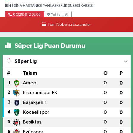
İBN-İ SİNA HASTANESİ YANI,ASKERLİK ŞUBESİ KARŞISI
0 (328) 812 02 00
Yol Tarifi Al
Tüm Nöbetçi Eczaneler
Süper Lig Puan Durumu
Süper Lig
#
Takım
O
P
1
Amed
0
0
2
Erzurumspor FK
0
0
3
Başakşehir
0
0
4
Kocaelispor
0
0
5
Beşiktaş
0
0
6
Eyüpspor
0
0