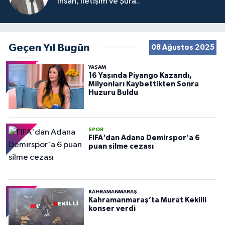
İnsan, İletişim ve Şura..
Geçen Yıl Bugün
08 Ağustos 2025
YAŞAM
16 Yaşında Piyango Kazandı,
Milyonları Kaybettikten Sonra
Huzuru Buldu
SPOR
FIFA'dan Adana Demirspor'a 6
puan silme cezası
KAHRAMANMARAŞ
Kahramanmaraş’ta Murat Kekilli
konser verdi