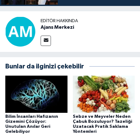
EDITÖR HAKKINDA
Ajans Merkezi
Bunlar da ilginizi çekebilir
Bilim İnsanları Hafızanın
Sebze ve Meyveler Neden
Gizemini Çözüyor:
Çabuk Bozuluyor? Tazeliği
Unutulan Anılar Geri
Uzatacak Pratik Saklama
Gelebiliyor
Yöntemleri