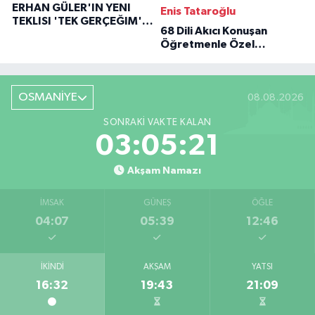
ERHAN GÜLER'IN YENI
Enis Tataroğlu
TEKLISI 'TEK GERÇEĞIM'LE
68 Dili Akıcı Konuşan
BÜYÜK DÖNÜŞÜ
Öğretmenle Özel
Röportaj
OSMANİYE
08.08.2026
SONRAKI VAKTE KALAN
03:05:20
Akşam Namazı
İMSAK
GÜNEŞ
ÖĞLE
04:07
05:39
12:46
İKINDI
AKŞAM
YATSI
16:32
19:43
21:09