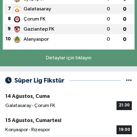
7
Galatasaray
0
0
8
Çorum FK
0
0
9
Gaziantep FK
0
0
10
Alanyaspor
0
0
Detaylar için tıklayın
Süper Lig Fikstür
14 Ağustos, Cuma
Galatasaray - Çorum FK
21:30
15 Ağustos, Cumartesi
Konyaspor - Rizespor
19:00