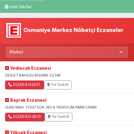
Aylık Vakitler
Osmaniye Merkez Nöbetçi Eczaneler
Yediocak Eczanesi
DEVLET BAHÇELİ BULVARI 3.ETAP
0 (328) 814 20 51
Yol Tarifi Al
Bayrak Eczanesi
ULAŞI MAH. 11507 SOK. NO:6 YEDİOCAK PARKI CİVARI
0 (328) 825 08 25
Yol Tarifi Al
Yüksek Eczanesi