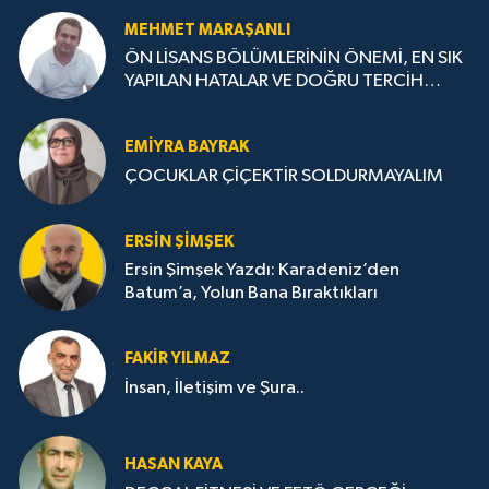
MEHMET MARAŞANLI
ÖN LİSANS BÖLÜMLERİNİN ÖNEMİ, EN SIK
YAPILAN HATALAR VE DOĞRU TERCİH
STRATEJİLERİ
EMIYRA BAYRAK
ÇOCUKLAR ÇİÇEKTİR SOLDURMAYALIM
ERSIN ŞIMŞEK
Ersin Şimşek Yazdı: Karadeniz’den
Batum’a, Yolun Bana Bıraktıkları
FAKIR YILMAZ
İnsan, İletişim ve Şura..
HASAN KAYA