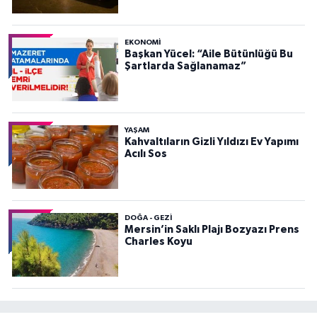
EKONOMI
Başkan Yücel: “Aile Bütünlüğü Bu
Şartlarda Sağlanamaz”
YAŞAM
Kahvaltıların Gizli Yıldızı Ev Yapımı
Acılı Sos
DOĞA - GEZI
Mersin’in Saklı Plajı Bozyazı Prens
Charles Koyu