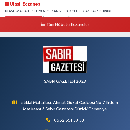
Ulaşlı Eczanesi
ULAŞLI MAHALLESİ 11507 SOKAK NO:8 B YEDİOCAK PARKI CİVARI
0 (546) 158 81 80
Yol Tarifi Al
Tüm Nöbetçi Eczaneler
SABIR GAZETESİ 2023
İstiklal Mahallesi, Ahmet Güzel Caddesi No:7 Erdem
Matbaası & Sabır Gazetesi Düziçi/Osmaniye
0552 551 53 53