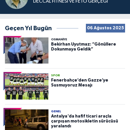
DECCAL FİTNESİ VE FETÖ GERÇEĞİ
Geçen Yıl Bugün
06 Ağustos 2025
OSMANIYE
Bekirhan Uyutmaz: “Gönüllere
Dokunmaya Geldik”
SPOR
Fenerbahçe’den Gazze’ye
Susmuyoruz Mesajı
GENEL
Antalya'da hafif ticari araçla
çarpışan motosikletin sürücüsü
yaralandı