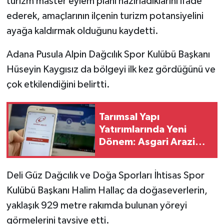
turizm master eylem planı hazırladıklarını ifade
ederek, amaçlarının ilçenin turizm potansiyelini
ayağa kaldırmak olduğunu kaydetti.
Adana Pusula Alpin Dağcılık Spor Kulübü Başkanı
Hüseyin Kaygısız da bölgeyi ilk kez gördüğünü ve
çok etkilendiğini belirtti.
Tarımsal Yapı
Yatırımlarında Yeni
Dönem: Asgari Arazi
Şartı 2 Hektara Düştü
Deli Güz Dağcılık ve Doğa Sporları İhtisas Spor
Kulübü Başkanı Halim Hallaç da doğaseverlerin,
yaklaşık 929 metre rakımda bulunan yöreyi
görmelerini tavsiye etti.