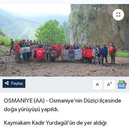
Paylaş
-
+
A
A
OSMANİYE (AA) - Osmaniye'nin Düziçi ilçesinde
doğa yürüyüşü yapıldı.
Kaymakam Kadir Yurdagül'ün de yer aldığı