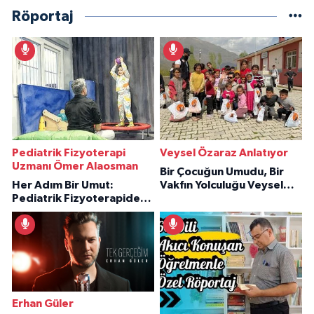
Röportaj
Pediatrik Fizyoterapi
Veysel Özaraz Anlatıyor
Uzmanı Ömer Alaosman
Bir Çocuğun Umudu, Bir
Her Adım Bir Umut:
Vakfın Yolculuğu Veysel
Pediatrik Fizyoterapiden
Özaraz Anlatıyor
İlham Veren Hikâyeler
Erhan Güler