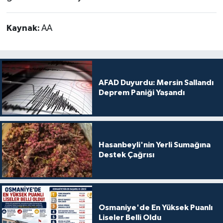
Kaynak:
AA
AFAD Duyurdu: Mersin Sallandı
Deprem Paniği Yaşandı
Hasanbeyli'nin Yerli Sumağına
Destek Çağrısı
Osmaniye'de En Yüksek Puanlı
Liseler Belli Oldu