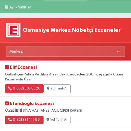
Aylık Vakitler
Osmaniye Merkez Nöbetçi Eczaneler
Elif Eczanesi
Gülbahçem Sitesi Ve Bilpa Arasındaki Caddeden 200mt aşağıda Cuma
Pazarı yolu Üzeri
0 (552) 308 06 26
Yol Tarifi Al
Efendioğlu Eczanesi
ÖZEL İBNİ SİNA HASTANESİ ACİL ÇIKIŞI KARŞISI
0 (328) 814 11 99
Yol Tarifi Al