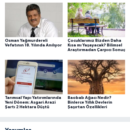
Osman Yağmurdereli
Çocuklarımız Bizden Daha
Vefatının 18. Yılında Anılıyor
Kısa mı Yaşayacak? Bilimsel
Araştırmadan Çarpıcı Sonuç
Tarımsal Yapı Yatırımlarında
Baobab Ağacı Nedir?
Yeni Dönem: Asgari Arazi
Binlerce Yıllık Devlerin
Şartı 2 Hektara Düştü
Şaşırtan Özellikleri