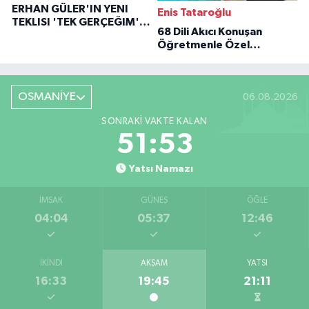
ERHAN GÜLER'IN YENI
Enis Tataroğlu
TEKLISI 'TEK GERÇEĞIM'LE
68 Dili Akıcı Konuşan
BÜYÜK DÖNÜŞÜ
Öğretmenle Özel
Röportaj
OSMANİYE
06.08.2026
SONRAKI VAKTE KALAN
51:52
Yatsı Namazı
İMSAK
GÜNEŞ
ÖĞLE
04:04
05:37
12:46
İKINDI
AKŞAM
YATSI
16:33
19:45
21:11