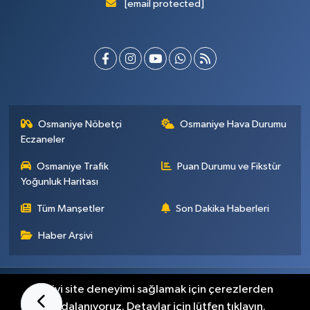
[email protected]
Osmaniye Nöbetçi
Osmaniye Hava Durumu
Eczaneler
Osmaniye Trafik
Puan Durumu ve Fikstür
Yoğunluk Haritası
Tüm Manşetler
Son Dakika Haberleri
Haber Arşivi
Künye
İletişim
Gizlilik Sözleşmesi
En iyi site deneyimi sağlamak için çerezlerden
faydalanıyoruz. Detaylar için lütfen tıklayın.