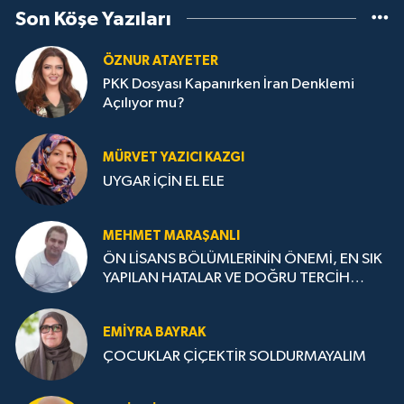
Son Köşe Yazıları
ÖZNUR ATAYETER
PKK Dosyası Kapanırken İran Denklemi
Açılıyor mu?
MÜRVET YAZICI KAZGI
UYGAR İÇİN EL ELE
MEHMET MARAŞANLI
ÖN LİSANS BÖLÜMLERİNİN ÖNEMİ, EN SIK
YAPILAN HATALAR VE DOĞRU TERCİH
STRATEJİLERİ
EMIYRA BAYRAK
ÇOCUKLAR ÇİÇEKTİR SOLDURMAYALIM