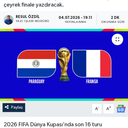
çeyrek finale yazdıracak.
RESUL ÖZDIL
04.07.2026 - 19:11
2 DK
YAZI İŞLERI MÜDÜRÜ
YAYINLANMA
OKUNMA SÜRES
Paylaş
-
+
A
A
2026 FIFA Dünya Kupası'nda son 16 turu