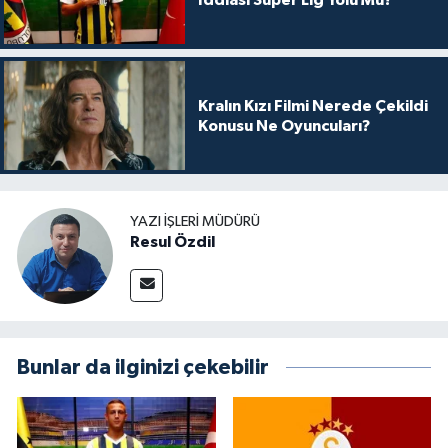
İddiası Süper Lig Yolu Mu?
Kralın Kızı Filmi Nerede Çekildi
Konusu Ne Oyuncuları?
YAZI İŞLERI MÜDÜRÜ
Resul Özdil
Bunlar da ilginizi çekebilir