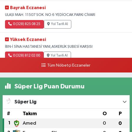
Bayrak Eczanesi
ULAŞI MAH. 11507 SOK. NO:6 YEDİOCAK PARKI CİVARI
0 (328) 825 08 25
Yol Tarifi Al
Yüksek Eczanesi
İBN-İ SİNA HASTANESİ YANI,ASKERLİK ŞUBESİ KARŞISI
0 (328) 812 02 00
Yol Tarifi Al
Tüm Nöbetçi Eczaneler
Süper Lig Puan Durumu
Süper Lig
#
Takım
O
P
1
Amed
0
0