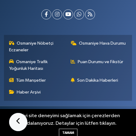
Osmaniye Nöbetçi
Osmaniye Hava Durumu
Eczaneler
Osmaniye Trafik
Puan Durumu ve Fikstür
Yoğunluk Haritası
Tüm Manşetler
Son Dakika Haberleri
Haber Arşivi
Künye
İletişim
Gizlilik Sözleşmesi
En iyi site deneyimi sağlamak için çerezlerden
faydalanıyoruz. Detaylar için lütfen tıklayın.
Haber Yazılımı:
TE Bilişim
TAMAM