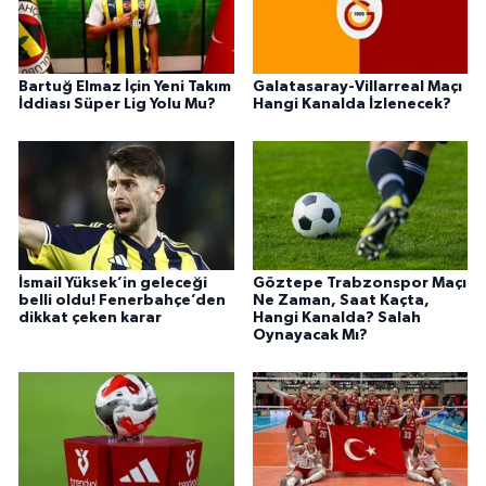
Bartuğ Elmaz İçin Yeni Takım
Galatasaray-Villarreal Maçı
İddiası Süper Lig Yolu Mu?
Hangi Kanalda İzlenecek?
İsmail Yüksek’in geleceği
Göztepe Trabzonspor Maçı
belli oldu! Fenerbahçe’den
Ne Zaman, Saat Kaçta,
dikkat çeken karar
Hangi Kanalda? Salah
Oynayacak Mı?