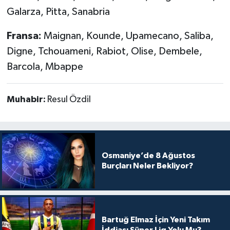
Galarza, Pitta, Sanabria
Fransa:
Maignan, Kounde, Upamecano, Saliba,
Digne, Tchouameni, Rabiot, Olise, Dembele,
Barcola, Mbappe
Muhabir:
Resul Özdil
Osmaniye’de 8 Ağustos
Burçları Neler Bekliyor?
Bartuğ Elmaz İçin Yeni Takım