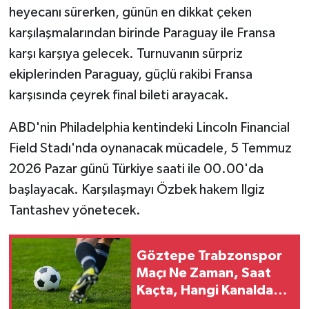
heyecanı sürerken, günün en dikkat çeken
karşılaşmalarından birinde Paraguay ile Fransa
karşı karşıya gelecek. Turnuvanın sürpriz
ekiplerinden Paraguay, güçlü rakibi Fransa
karşısında çeyrek final bileti arayacak.
ABD'nin Philadelphia kentindeki Lincoln Financial
Field Stadı'nda oynanacak mücadele, 5 Temmuz
2026 Pazar günü Türkiye saati ile 00.00'da
başlayacak. Karşılaşmayı Özbek hakem Ilgiz
Tantashev yönetecek.
Göztepe Trabzonspor
Maçı Ne Zaman, Saat
Kaçta, Hangi Kanalda?
Salah Oynayacak Mı?