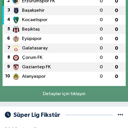
2
Erzurumspor FK
0
0
3
Başakşehir
0
0
4
Kocaelispor
0
0
5
Beşiktaş
0
0
6
Eyüpspor
0
0
7
Galatasaray
0
0
8
Çorum FK
0
0
9
Gaziantep FK
0
0
10
Alanyaspor
0
0
Detaylar için tıklayın
Süper Lig Fikstür