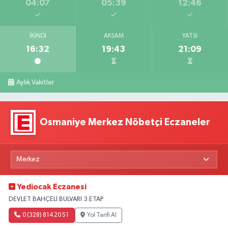
04:07
05:39
12:46
İKINDI
AKŞAM
YATSI
16:32
19:43
21:09
Aylık Vakitler
Osmaniye Merkez Nöbetçi Eczaneler
Yediocak Eczanesi
DEVLET BAHÇELİ BULVARI 3.ETAP
0 (328) 814 20 51
Yol Tarifi Al