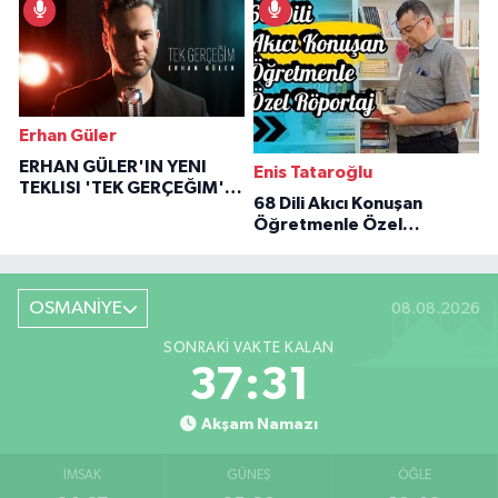
Erhan Güler
ERHAN GÜLER'IN YENI
Enis Tataroğlu
TEKLISI 'TEK GERÇEĞIM'LE
68 Dili Akıcı Konuşan
BÜYÜK DÖNÜŞÜ
Öğretmenle Özel
Röportaj
OSMANİYE
08.08.2026
SONRAKI VAKTE KALAN
37:30
Akşam Namazı
İMSAK
GÜNEŞ
ÖĞLE