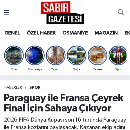
GENEL
Osmaniye Nöbetçi Eczaneler
GENEL
ÖZEL HABER
OSMANİYE
MAGAZİN
E
ÖZEL HABER
Osmaniye Hava Durumu
OSMANİYE
Osmaniye Trafik Yoğunluk Haritası
MAGAZİN
Süper Lig Puan Durumu ve Fikstür
Özel
Osmaniye
Yaşam
Doğa
Yemek
Spor
EKONOMİ
Tüm Manşetler
HABERLER
SPOR
Paraguay ile Fransa Çeyrek
SPOR
Son Dakika Haberleri
Final İçin Sahaya Çıkıyor
RESMİ İLANLAR
Haber Arşivi
2026 FIFA Dünya Kupası son 16 turunda Paraguay
ile Fransa kozlarını paylaşacak. Kazanan ekip adını