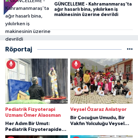
GÜNCELLEME - Kahramanmaraş'ta
ağır hasarlı bina, yıkılırken iş
makinesinin üzerine devrildi
Röportaj
Pediatrik Fizyoterapi
Veysel Özaraz Anlatıyor
Uzmanı Ömer Alaosman
Bir Çocuğun Umudu, Bir
Her Adım Bir Umut:
Vakfın Yolculuğu Veysel
Pediatrik Fizyoterapiden
Özaraz Anlatıyor
İlham Veren Hikâyeler