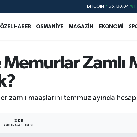
DOLAR
47,7106
%0.1
EURO
55,1652
%0.2
ÖZEL HABER
OSMANİYE
MAGAZİN
EKONOMİ
SP
STERLİN
64,4046
%0.3
GRAM ALTIN
6618.49
%2.1
BİST100
13.773
%-1
Memurlar Zamlı M
BITCOIN
65.130,04
%1.
k?
r zamlı maaşlarını temmuz ayında hesapla
2 DK
OKUNMA SÜRESI