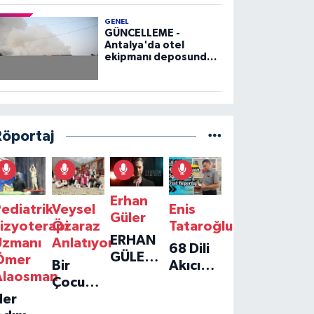
GENEL
GÜNCELLEME -
Antalya'da otel
ekipmanı deposunda
çıkan yangın kontrol
altına alındı
Röportaj
Erhan
ediatrik
Veysel
Enis
Güler
izyoterapi
Özaraz
Tataroğlu
ERHAN
Uzmanı
Anlatıyor
68 Dili
GÜLER'IN
Ömer
Bir
Akıcı
YENI
Alaosman
Çocuğun
Konuşan
TEKLISI
Her
Umudu,
Öğretmenle
'TEK