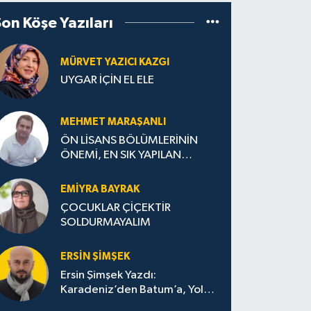
Son Köşe Yazıları
MÜRVET YAZICI KAZGI
UYGAR İÇİN EL ELE
MEHMET MARAŞANLI
ÖN LİSANS BÖLÜMLERİNİN
ÖNEMİ, EN SIK YAPILAN
HATALAR VE DOĞRU TERCİH
STRATEJİLERİ
EMIYRA BAYRAK
ÇOCUKLAR ÇİÇEKTİR
SOLDURMAYALIM
ERSIN ŞIMŞEK
Ersin Şimşek Yazdı:
Karadeniz’den Batum’a, Yolun
Bana Bıraktıkları