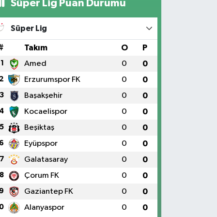
Süper Lig Puan Durumu
Süper Lig
#
Takım
O
P
1
Amed
0
0
2
Erzurumspor FK
0
0
3
Başakşehir
0
0
4
Kocaelispor
0
0
5
Beşiktaş
0
0
6
Eyüpspor
0
0
7
Galatasaray
0
0
8
Çorum FK
0
0
9
Gaziantep FK
0
0
0
Alanyaspor
0
0