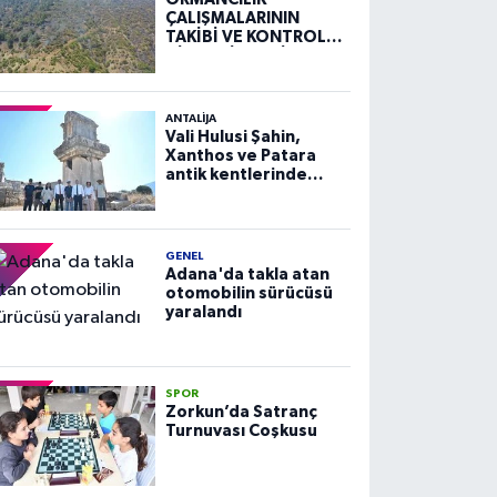
ÇALIŞMALARININ
TAKİBİ VE KONTROLÜ
HİZMETİ ALIM İLANI
ANTALIJA
Vali Hulusi Şahin,
Xanthos ve Patara
antik kentlerinde
incelemelerde
bulundu
GENEL
Adana'da takla atan
otomobilin sürücüsü
yaralandı
SPOR
Zorkun’da Satranç
Turnuvası Coşkusu