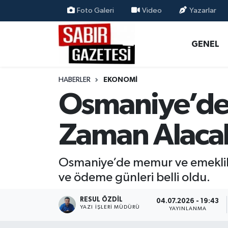
Foto Galeri
Video
Yazarlar
GENEL
Osmaniye Nöbetçi Eczaneler
GENEL
ÖZEL HABER
Osmaniye Hava Durumu
HABERLER
EKONOMI
OSMANİYE
Osmaniye Trafik Yoğunluk Haritası
Osmaniye’de 
MAGAZİN
Süper Lig Puan Durumu ve Fikstür
Zaman Alaca
EKONOMİ
Tüm Manşetler
Osmaniye’de memur ve emeklile
SPOR
Son Dakika Haberleri
ve ödeme günleri belli oldu.
RESMİ İLANLAR
Haber Arşivi
RESUL ÖZDIL
04.07.2026 - 19:43
YAZI İŞLERI MÜDÜRÜ
YAYINLANMA