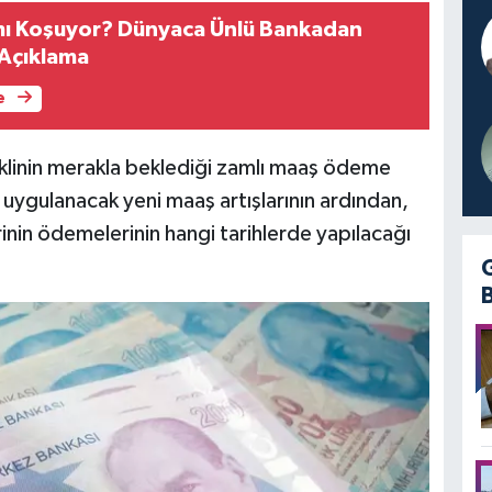
mı Koşuyor? Dünyaca Ünlü Bankadan
Açıklama
e
inin merakla beklediği zamlı maaş ödeme
a uygulanacak yeni maaş artışlarının ardından,
inin ödemelerinin hangi tarihlerde yapılacağı