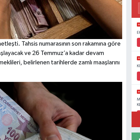
E
netleşti. Tahsis numarasının son rakamına göre
aşlayacak ve 26 Temmuz’a kadar devam
ileri, belirlenen tarihlerde zamlı maaşlarını
K
M
K