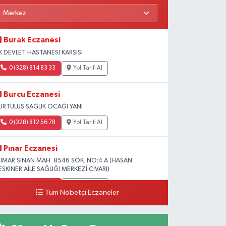
Burak Eczanesi
K DEVLET HASTANESİ KARŞISI
0 (328) 814 83 33
Yol Tarifi Al
Burcu Eczanesi
URTULUŞ SAĞLIK OCAĞI YANI
0 (328) 812 56 78
Yol Tarifi Al
Pınar Eczanesi
İMAR SİNAN MAH. 8546 SOK. NO:4 A (HASAN
ESKİNER AİLE SAĞLIĞI MERKEZİ CİVARI)
0 (328) 826 04 73
Yol Tarifi Al
Tüm Nöbetçi Eczaneler