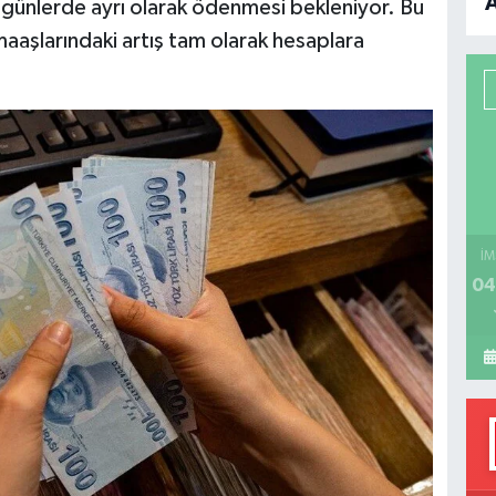
n günlerde ayrı olarak ödenmesi bekleniyor. Bu
B
maaşlarındaki artış tam olarak hesaplara
P
H
İM
04