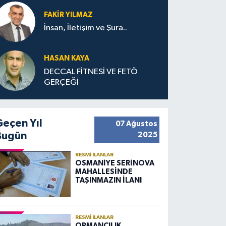
FAKIR YILMAZ
İnsan, İletişim ve Şura..
HASAN KAYA
DECCAL FİTNESİ VE FETÖ
GERÇEĞİ
Geçen Yıl
07 Ağustos
Bugün
2025
RESMI İLANLAR
OSMANİYE SERİNOVA
MAHALLESİNDE
TAŞINMAZIN İLANI
RESMI İLANLAR
ORMANCILIK