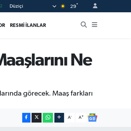
°
Düziçi
7
29
7
OR
RESMİ İLANLAR
5
2
9
aaşlarını Ne
2
rında görecek. Maaş farkları
-
+
A
A