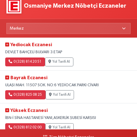
Osmaniye Merkez Nöbetçi Eczaneler
Yediocak Eczanesi
DEVLET BAHÇELİ BULVARI 3.ETAP
0 (328) 814 20 51
Yol Tarifi Al
Bayrak Eczanesi
ULAŞI MAH. 11507 SOK. NO:6 YEDİOCAK PARKI CİVARI
0 (328) 825 08 25
Yol Tarifi Al
Yüksek Eczanesi
İBN-İ SİNA HASTANESİ YANI,ASKERLİK ŞUBESİ KARŞISI
0 (328) 812 02 00
Yol Tarifi Al