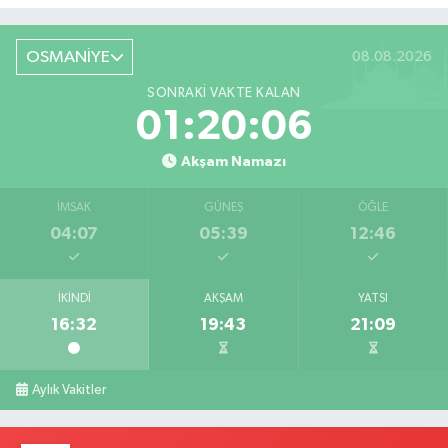
Röportaj
OSMANİYE
08.08.2026
SONRAKI VAKTE KALAN
01:20:05
Akşam Namazı
İMSAK
GÜNEŞ
ÖĞLE
04:07
05:39
12:46
İKINDI
AKŞAM
YATSI
16:32
19:43
21:09
Aylık Vakitler