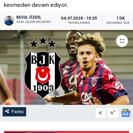
kesmeden devam ediyor.
RESUL ÖZDIL
04.07.2026 - 19:25
1 DK
YAZI İŞLERI MÜDÜRÜ
YAYINLANMA
OKUNMA SÜRES
Paylaş
-
+
A
A