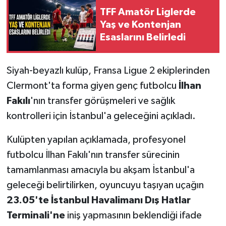
TFF Amatör Liglerde
Yaş ve Kontenjan
Esaslarını Belirledi
Siyah-beyazlı kulüp, Fransa Ligue 2 ekiplerinden
Clermont'ta forma giyen genç futbolcu
İlhan
Fakılı
'nın transfer görüşmeleri ve sağlık
kontrolleri için İstanbul'a geleceğini açıkladı.
Kulüpten yapılan açıklamada, profesyonel
futbolcu İlhan Fakılı'nın transfer sürecinin
tamamlanması amacıyla bu akşam İstanbul'a
geleceği belirtilirken, oyuncuyu taşıyan uçağın
23.05'te İstanbul Havalimanı Dış Hatlar
Terminali'ne
iniş yapmasının beklendiği ifade