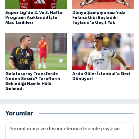
Süper Lig’de 2. Ve 3. Hafta
Dünya Şampiyonası'nda
Programı Açıklandı! İşte
Fırtına Gibi Başladık!
Maç Tarihleri
Tayland'a Geçit Yok
Galatasaray Transferde
Arda Güler İstanbul'a Geri
Neden Sessiz? Taraftarın
Dönüyor!
Beklediği Hamle Hâlâ
Gelmedi
Yorumlar