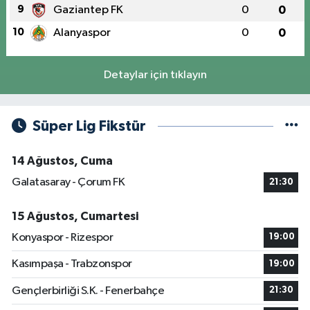
9
Gaziantep FK
0
0
10
Alanyaspor
0
0
Detaylar için tıklayın
Süper Lig Fikstür
14 Ağustos, Cuma
Galatasaray - Çorum FK
21:30
15 Ağustos, Cumartesi
Konyaspor - Rizespor
19:00
Kasımpaşa - Trabzonspor
19:00
Gençlerbirliği S.K. - Fenerbahçe
21:30