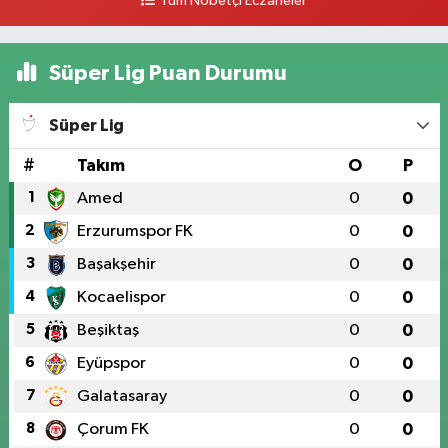
Tüm Nöbetçi Eczaneler
Süper Lig Puan Durumu
Süper Lig
#
Takım
O
P
1
Amed
0
0
2
Erzurumspor FK
0
0
3
Başakşehir
0
0
4
Kocaelispor
0
0
5
Beşiktaş
0
0
6
Eyüpspor
0
0
7
Galatasaray
0
0
8
Çorum FK
0
0