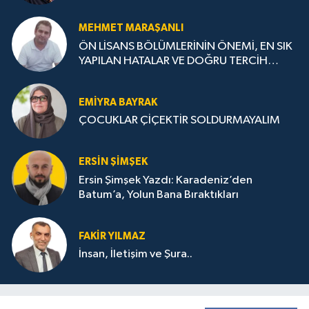
MEHMET MARAŞANLI
ÖN LİSANS BÖLÜMLERİNİN ÖNEMİ, EN SIK
YAPILAN HATALAR VE DOĞRU TERCİH
STRATEJİLERİ
EMIYRA BAYRAK
ÇOCUKLAR ÇİÇEKTİR SOLDURMAYALIM
ERSIN ŞIMŞEK
Ersin Şimşek Yazdı: Karadeniz’den
Batum’a, Yolun Bana Bıraktıkları
FAKIR YILMAZ
İnsan, İletişim ve Şura..