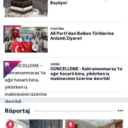
Başlıyor
POLITIKA
AK Parti’den Balkan Türklerine
Anlamlı Ziyaret
GENEL
GÜNCELLEME - Kahramanmaraş'ta
ağır hasarlı bina, yıkılırken iş
makinesinin üzerine devrildi
Röportaj