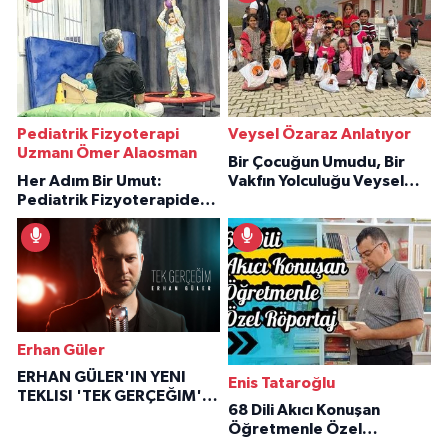
Pediatrik Fizyoterapi
Veysel Özaraz Anlatıyor
Uzmanı Ömer Alaosman
Bir Çocuğun Umudu, Bir
Her Adım Bir Umut:
Vakfın Yolculuğu Veysel
Pediatrik Fizyoterapiden
Özaraz Anlatıyor
İlham Veren Hikâyeler
Erhan Güler
ERHAN GÜLER'IN YENI
Enis Tataroğlu
TEKLISI 'TEK GERÇEĞIM'LE
68 Dili Akıcı Konuşan
BÜYÜK DÖNÜŞÜ
Öğretmenle Özel