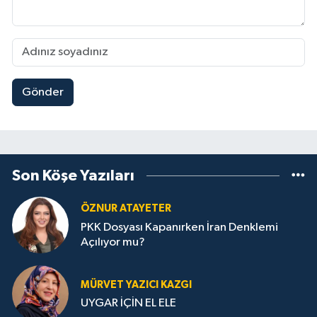
Gönder
Son Köşe Yazıları
ÖZNUR ATAYETER
PKK Dosyası Kapanırken İran Denklemi
Açılıyor mu?
MÜRVET YAZICI KAZGI
UYGAR İÇİN EL ELE