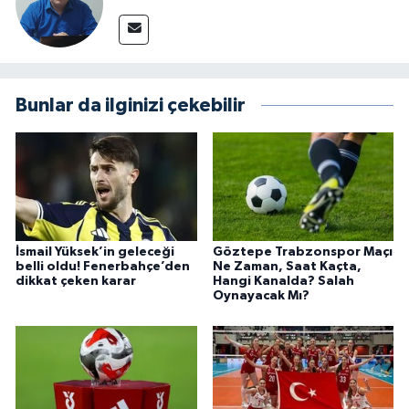
Bunlar da ilginizi çekebilir
İsmail Yüksek’in geleceği
Göztepe Trabzonspor Maçı
belli oldu! Fenerbahçe’den
Ne Zaman, Saat Kaçta,
dikkat çeken karar
Hangi Kanalda? Salah
Oynayacak Mı?