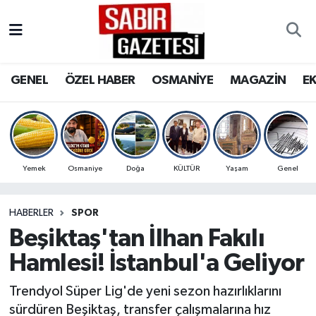
GENEL
Osmaniye Nöbetçi Eczaneler
GENEL
ÖZEL HABER
OSMANİYE
MAGAZİN
E
ÖZEL HABER
Osmaniye Hava Durumu
OSMANİYE
Osmaniye Trafik Yoğunluk Haritası
MAGAZİN
Süper Lig Puan Durumu ve Fikstür
Yemek
Osmaniye
Doğa
KÜLTÜR
Yaşam
Genel
EKONOMİ
Tüm Manşetler
HABERLER
SPOR
Beşiktaş'tan İlhan Fakılı
SPOR
Son Dakika Haberleri
Hamlesi! İstanbul'a Geliyor
RESMİ İLANLAR
Haber Arşivi
Trendyol Süper Lig'de yeni sezon hazırlıklarını
sürdüren Beşiktaş, transfer çalışmalarına hız