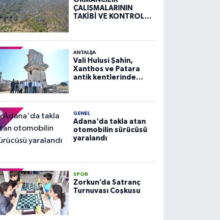
ÇALIŞMALARININ
TAKİBİ VE KONTROLÜ
HİZMETİ ALIM İLANI
ANTALIJA
Vali Hulusi Şahin,
Xanthos ve Patara
antik kentlerinde
incelemelerde
bulundu
GENEL
Adana'da takla atan
otomobilin sürücüsü
yaralandı
SPOR
Zorkun’da Satranç
Turnuvası Coşkusu