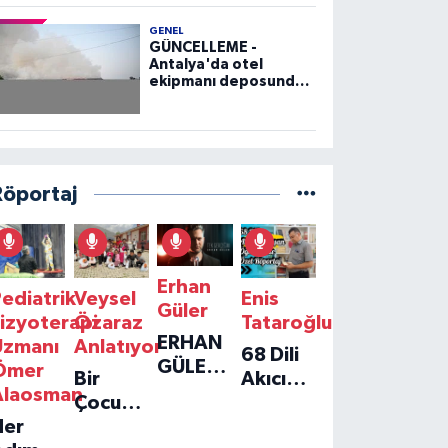
GENEL
GÜNCELLEME -
Antalya'da otel
ekipmanı deposunda
çıkan yangın kontrol
altına alındı
Röportaj
Erhan
ediatrik
Veysel
Enis
Güler
izyoterapi
Özaraz
Tataroğlu
ERHAN
Uzmanı
Anlatıyor
68 Dili
GÜLER'IN
Ömer
Bir
Akıcı
YENI
Alaosman
Çocuğun
Konuşan
TEKLISI
Her
Umudu,
Öğretmenle
'TEK