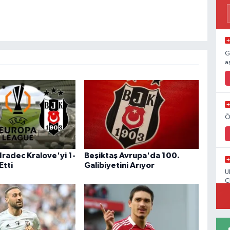
G
a
Ö
Hradec Kralove'yi 1-
Beşiktaş Avrupa'da 100.
Etti
Galibiyetini Arıyor
U
C