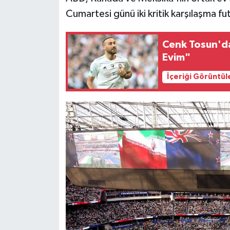
Cumartesi günü iki kritik karşılaşma f
Cenk Tosun'da
Evim"
İçeriği Görüntül