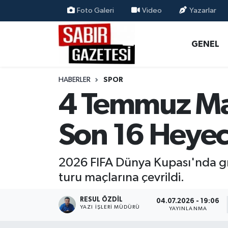
Foto Galeri
Video
Yazarlar
GENEL
Osmaniye Nöbetçi Eczaneler
GENEL
ÖZEL HABER
Osmaniye Hava Durumu
HABERLER
SPOR
OSMANİYE
Osmaniye Trafik Yoğunluk Haritası
4 Temmuz Ma
MAGAZİN
Süper Lig Puan Durumu ve Fikstür
Son 16 Heyec
EKONOMİ
Tüm Manşetler
2026 FIFA Dünya Kupası'nda g
SPOR
Son Dakika Haberleri
turu maçlarına çevrildi.
RESMİ İLANLAR
Haber Arşivi
RESUL ÖZDIL
04.07.2026 - 19:06
YAZI İŞLERI MÜDÜRÜ
YAYINLANMA