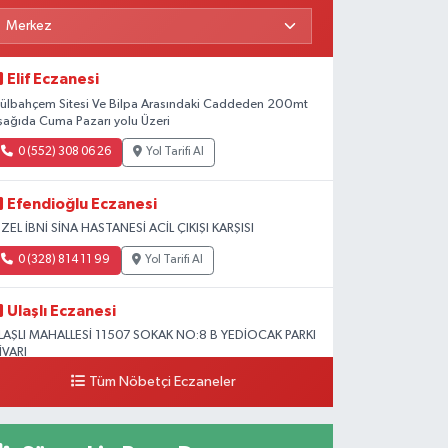
Elif Eczanesi
ülbahçem Sitesi Ve Bilpa Arasındaki Caddeden 200mt
şağıda Cuma Pazarı yolu Üzeri
0 (552) 308 06 26
Yol Tarifi Al
Efendioğlu Eczanesi
ZEL İBNİ SİNA HASTANESİ ACİL ÇIKIŞI KARŞISI
0 (328) 814 11 99
Yol Tarifi Al
Ulaşlı Eczanesi
LAŞLI MAHALLESİ 11507 SOKAK NO:8 B YEDİOCAK PARKI
İVARI
Tüm Nöbetçi Eczaneler
0 (546) 158 81 80
Yol Tarifi Al