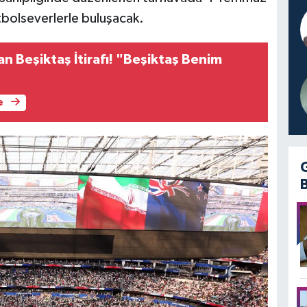
utbolseverlerle buluşacak.
n Beşiktaş İtirafı! "Beşiktaş Benim
e