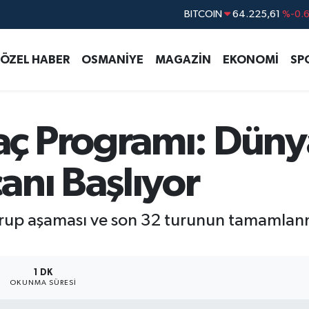
DOLAR
47,7143
%0.
EURO
55,0317
%-0.
ÖZEL HABER
OSMANİYE
MAGAZİN
EKONOMİ
SP
STERLİN
64,2463
%0.
GRAM ALTIN
6510.40
%0.4
BİST100
13.799
%7
ç Programı: Düny
BITCOIN
64.225,61
%-0.
anı Başlıyor
rup aşaması ve son 32 turunun tamamlanm
1 DK
OKUNMA SÜRESI