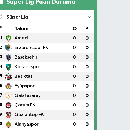
Süper Lig Puan Durumu
Süper Lig
#
Takım
O
P
1
Amed
0
0
2
Erzurumspor FK
0
0
3
Başakşehir
0
0
4
Kocaelispor
0
0
5
Beşiktaş
0
0
6
Eyüpspor
0
0
7
Galatasaray
0
0
8
Çorum FK
0
0
9
Gaziantep FK
0
0
0
Alanyaspor
0
0