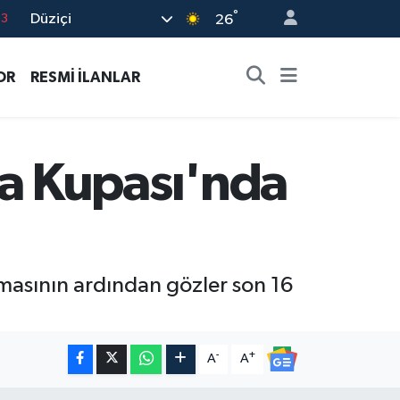
°
Düziçi
16
26
02
OR
RESMİ İLANLAR
07
5
0
a Kupası'nda
63
asının ardından gözler son 16
-
+
A
A