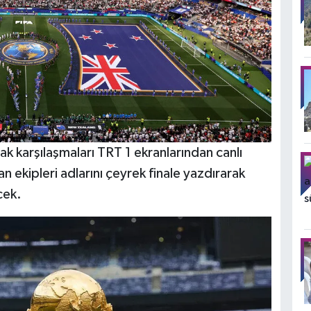
 karşılaşmaları TRT 1 ekranlarından canlı
 ekipleri adlarını çeyrek finale yazdırarak
cek.