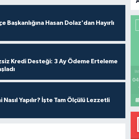
B
çe Başkanlığına Hasan Dolaz'dan Hayırlı
P
H
siz Kredi Desteği: 3 Ay Ödeme Erteleme
şladı
İM
04
 Nasıl Yapılır? İşte Tam Ölçülü Lezzetli