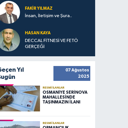
FAKIR YILMAZ
İnsan, İletişim ve Şura..
HASAN KAYA
DECCAL FİTNESİ VE FETÖ
GERÇEĞİ
Geçen Yıl
07 Ağustos
Bugün
2025
RESMI İLANLAR
OSMANİYE SERİNOVA
MAHALLESİNDE
TAŞINMAZIN İLANI
RESMI İLANLAR
ORMANCILIK