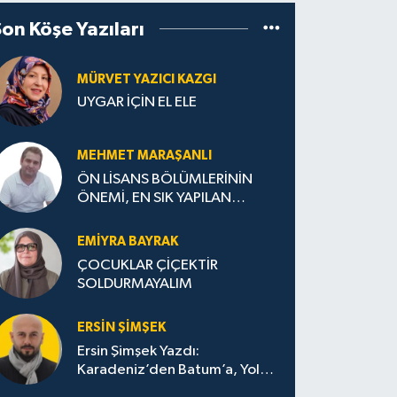
Son Köşe Yazıları
MÜRVET YAZICI KAZGI
UYGAR İÇİN EL ELE
MEHMET MARAŞANLI
ÖN LİSANS BÖLÜMLERİNİN
ÖNEMİ, EN SIK YAPILAN
HATALAR VE DOĞRU TERCİH
STRATEJİLERİ
EMIYRA BAYRAK
ÇOCUKLAR ÇİÇEKTİR
SOLDURMAYALIM
ERSIN ŞIMŞEK
Ersin Şimşek Yazdı:
Karadeniz’den Batum’a, Yolun
Bana Bıraktıkları