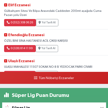
Elif Eczanesi
Gülbahçem Sitesi Ve Bilpa Arasındaki Caddeden 200mt aşağıda Cuma
Pazarı yolu Üzeri
0 (552) 308 06 26
Yol Tarifi Al
Efendioğlu Eczanesi
ÖZEL İBNİ SİNA HASTANESİ ACİL ÇIKIŞI KARŞISI
0 (328) 814 11 99
Yol Tarifi Al
Ulaşlı Eczanesi
ULAŞLI MAHALLESİ 11507 SOKAK NO:8 B YEDİOCAK PARKI CİVARI
0 (546) 158 81 80
Yol Tarifi Al
Tüm Nöbetçi Eczaneler
Süper Lig Puan Durumu
Süper Lig