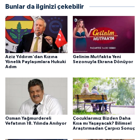
Bunlar da ilginizi çekebilir
Aziz Yıldırım'dan Kızına
Gelinim Mutfakta Yeni
Yönelik Paylaşımlara Hukuki
Sezonuyla Ekrana Dönüyor
Adım
Osman Yağmurdereli
Çocuklarımız Bizden Daha
Vefatının 18. Yılında Anılıyor
Kısa mı Yaşayacak? Bilimsel
Araştırmadan Çarpıcı Sonuç