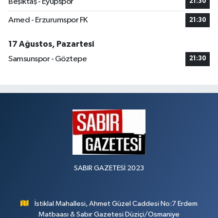
Beşiktaş - Eyüpspor
21:30
Amed - Erzurumspor FK
21:30
17 Ağustos, Pazartesi
Samsunspor - Göztepe
21:30
SABIR GAZETESİ 2023
İstiklal Mahallesi, Ahmet Güzel Caddesi No:7 Erdem
Matbaası & Sabır Gazetesi Düziçi/Osmaniye