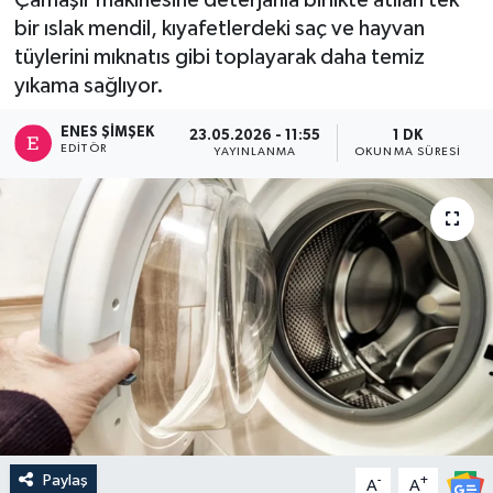
bir ıslak mendil, kıyafetlerdeki saç ve hayvan
tüylerini mıknatıs gibi toplayarak daha temiz
yıkama sağlıyor.
ENES ŞIMŞEK
23.05.2026 - 11:55
1 DK
EDITÖR
YAYINLANMA
OKUNMA SÜRESI
Paylaş
-
+
A
A