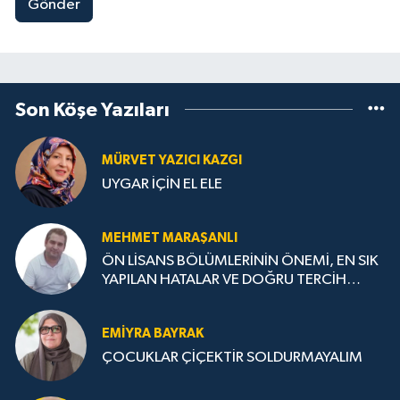
Gönder
Son Köşe Yazıları
MÜRVET YAZICI KAZGI
UYGAR İÇİN EL ELE
MEHMET MARAŞANLI
ÖN LİSANS BÖLÜMLERİNİN ÖNEMİ, EN SIK
YAPILAN HATALAR VE DOĞRU TERCİH
STRATEJİLERİ
EMIYRA BAYRAK
ÇOCUKLAR ÇİÇEKTİR SOLDURMAYALIM