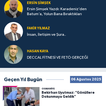
ERSIN ŞIMŞEK
Ersin Şimşek Yazdı: Karadeniz’den
Batum’a, Yolun Bana Bıraktıkları
FAKIR YILMAZ
İnsan, İletişim ve Şura..
HASAN KAYA
DECCAL FİTNESİ VE FETÖ GERÇEĞİ
Geçen Yıl Bugün
06 Ağustos 2025
OSMANIYE
Bekirhan Uyutmaz: “Gönüllere
Dokunmaya Geldik”