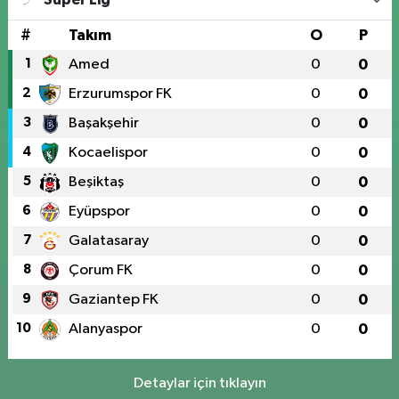
#
Takım
O
P
1
Amed
0
0
2
Erzurumspor FK
0
0
3
Başakşehir
0
0
4
Kocaelispor
0
0
5
Beşiktaş
0
0
6
Eyüpspor
0
0
7
Galatasaray
0
0
8
Çorum FK
0
0
9
Gaziantep FK
0
0
10
Alanyaspor
0
0
Detaylar için tıklayın