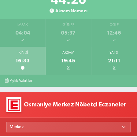
44:25
Akşam Namazı
İMSAK
GÜNEŞ
ÖĞLE
04:04
05:37
12:46
İKINDI
AKŞAM
YATSI
16:33
19:45
21:11
Aylık Vakitler
Osmaniye Merkez Nöbetçi Eczaneler