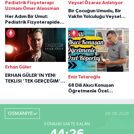
Pediatrik Fizyoterapi
Veysel Özaraz Anlatıyor
Uzmanı Ömer Alaosman
Bir Çocuğun Umudu, Bir
Her Adım Bir Umut:
Vakfın Yolculuğu Veysel
Pediatrik Fizyoterapiden
Özaraz Anlatıyor
İlham Veren Hikâyeler
Erhan Güler
ERHAN GÜLER'IN YENI
Enis Tataroğlu
TEKLISI 'TEK GERÇEĞIM'LE
68 Dili Akıcı Konuşan
BÜYÜK DÖNÜŞÜ
Öğretmenle Özel
Röportaj
OSMANİYE
06.08.2026
SONRAKI VAKTE KALAN