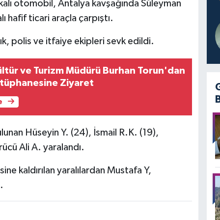
akalı otomobil, Antalya kavşağında Süleyman
hafif ticari araçla çarpıştı.
k, polis ve itfaiye ekipleri sevk edildi.
ültür ve Turizm Müdürü Burhan Torun'dan
tüphanesine Ziyaret
e
unan Hüseyin Y. (24), İsmail R.K. (19),
rücü Ali A. yaralandı.
ne kaldırılan yaralılardan Mustafa Y,
.