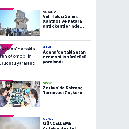
ANTALIJA
Vali Hulusi Şahin,
Xanthos ve Patara
antik kentlerinde
incelemelerde
bulundu
GENEL
Adana'da takla atan
otomobilin sürücüsü
yaralandı
SPOR
Zorkun’da Satranç
Turnuvası Coşkusu
GENEL
GÜNCELLEME -
Antalya'da otel