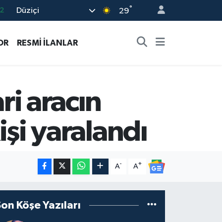
°
Düziçi
29
7
7
OR
RESMİ İLANLAR
5
2
9
ri aracın
işi yaralandı
-
+
A
A
Son Köşe Yazıları