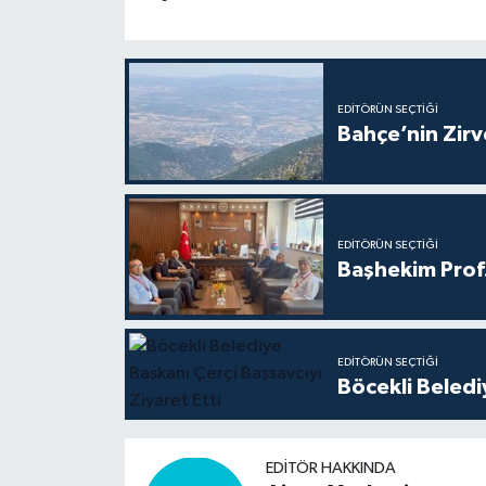
EDITÖRÜN SEÇTIĞI
Bahçe’nin Zir
EDITÖRÜN SEÇTIĞI
Başhekim Prof
EDITÖRÜN SEÇTIĞI
Böcekli Beledi
EDITÖR HAKKINDA