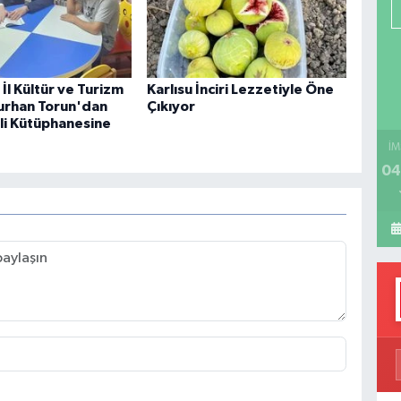
P
İl Kültür ve Turizm
Karlısu İnciri Lezzetiyle Öne
H
urhan Torun'dan
Çıkıyor
i Kütüphanesine
İM
04