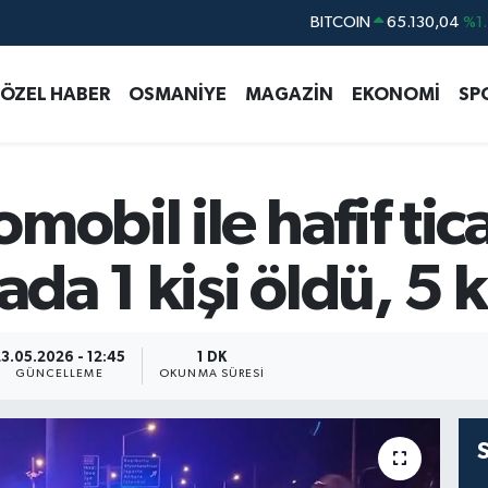
DOLAR
47,7106
%0.1
EURO
55,1652
%0.2
ÖZEL HABER
OSMANİYE
MAGAZİN
EKONOMİ
SP
STERLİN
64,4046
%0.3
GRAM ALTIN
6618.49
%2.1
BİST100
13.773
%-1
obil ile hafif tica
ada 1 kişi öldü, 5 k
23.05.2026 - 12:45
1 DK
GÜNCELLEME
OKUNMA SÜRESI