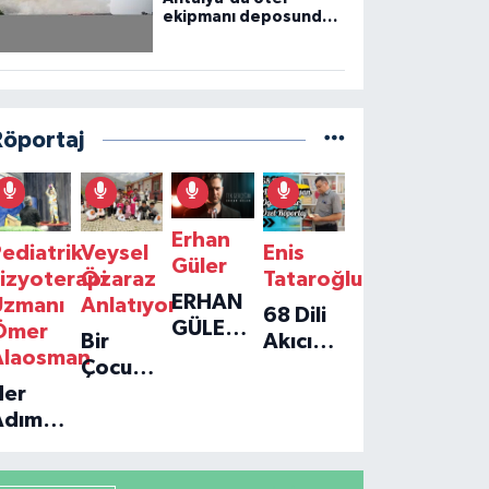
ekipmanı deposunda
çıkan yangın kontrol
altına alındı
Röportaj
Erhan
ediatrik
Veysel
Enis
Güler
izyoterapi
Özaraz
Tataroğlu
ERHAN
Uzmanı
Anlatıyor
68 Dili
GÜLER'IN
Ömer
Bir
Akıcı
YENI
Alaosman
Çocuğun
Konuşan
TEKLISI
Her
Umudu,
Öğretmenle
'TEK
Adım
Bir
Özel
GERÇEĞIM'LE
ir
Vakfın
Röportaj
BÜYÜK
Umut:
Yolculuğu
DÖNÜŞÜ