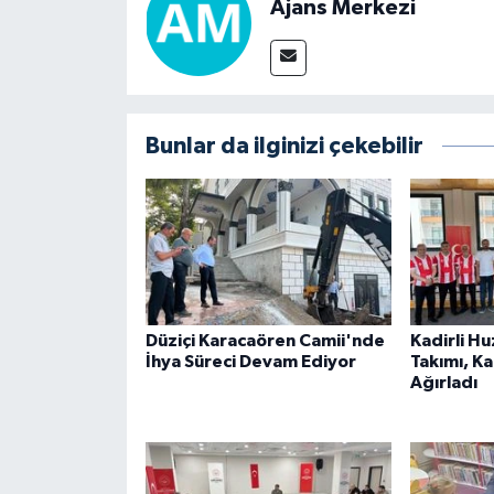
Ajans Merkezi
Bunlar da ilginizi çekebilir
Düziçi Karacaören Camii'nde
Kadirli H
İhya Süreci Devam Ediyor
Takımı, K
Ağırladı