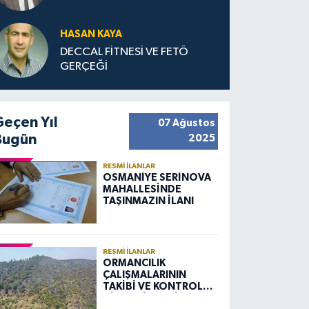
HASAN KAYA
DECCAL FİTNESİ VE FETÖ
GERÇEĞİ
Geçen Yıl
07 Ağustos
Bugün
2025
RESMI İLANLAR
OSMANİYE SERİNOVA
MAHALLESİNDE
TAŞINMAZIN İLANI
RESMI İLANLAR
ORMANCILIK
ÇALIŞMALARININ
TAKİBİ VE KONTROLÜ
HİZMETİ ALIM İLANI