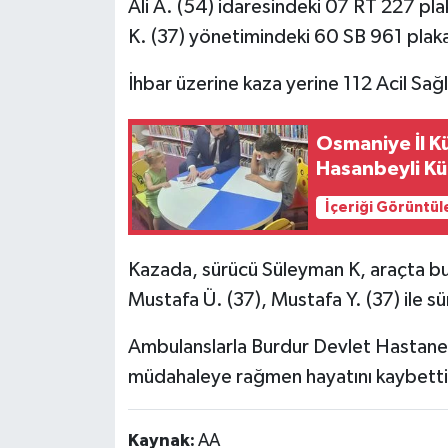
Ali A. (54) idaresindeki 07 RT 227 pl
K. (37) yönetimindeki 60 SB 961 plakalı 
İhbar üzerine kaza yerine 112 Acil Sağlı
Osmaniye İl K
Hasanbeyli Kü
İçeriği Görüntül
Kazada, sürücü Süleyman K, araçta bul
Mustafa Ü. (37), Mustafa Y. (37) ile sü
Ambulanslarla Burdur Devlet Hastanesi
müdahaleye rağmen hayatını kaybetti
Kaynak:
AA