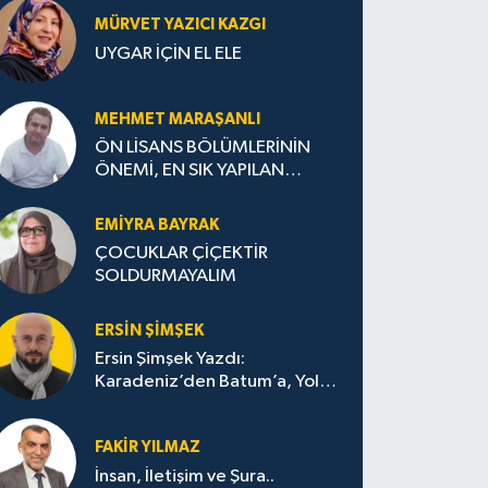
MÜRVET YAZICI KAZGI
UYGAR İÇİN EL ELE
MEHMET MARAŞANLI
ÖN LİSANS BÖLÜMLERİNİN
ÖNEMİ, EN SIK YAPILAN
HATALAR VE DOĞRU TERCİH
STRATEJİLERİ
EMIYRA BAYRAK
ÇOCUKLAR ÇİÇEKTİR
SOLDURMAYALIM
ERSIN ŞIMŞEK
Ersin Şimşek Yazdı:
Karadeniz’den Batum’a, Yolun
Bana Bıraktıkları
FAKIR YILMAZ
İnsan, İletişim ve Şura..