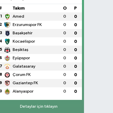
#
Takım
O
P
1
Amed
0
0
2
Erzurumspor FK
0
0
3
Başakşehir
0
0
4
Kocaelispor
0
0
5
Beşiktaş
0
0
6
Eyüpspor
0
0
7
Galatasaray
0
0
8
Çorum FK
0
0
9
Gaziantep FK
0
0
0
Alanyaspor
0
0
Detaylar için tıklayın