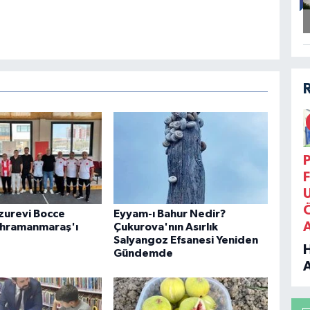
P
F
uzurevi Bocce
Eyyam-ı Bahur Nedir?
ahramanmaraş'ı
Çukurova'nın Asırlık
Salyangoz Efsanesi Yeniden
Gündemde
B