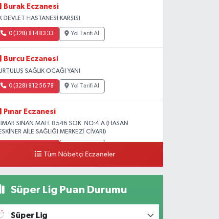
Burak Eczanesi
K DEVLET HASTANESİ KARŞISI
0 (328) 814 83 33
Yol Tarifi Al
Burcu Eczanesi
URTULUŞ SAĞLIK OCAĞI YANI
0 (328) 812 56 78
Yol Tarifi Al
Pınar Eczanesi
İMAR SİNAN MAH. 8546 SOK. NO:4 A (HASAN
ESKİNER AİLE SAĞLIĞI MERKEZİ CİVARI)
0 (328) 826 04 73
Yol Tarifi Al
Tüm Nöbetçi Eczaneler
Süper Lig Puan Durumu
Süper Lig