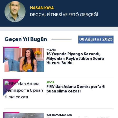
HASAN KAYA
DECCAL FİTNESİ VE FETÖ GERÇEĞİ
Geçen Yıl Bugün
08 Ağustos 2025
YAŞAM
16 Yaşında Piyango Kazandı,
Milyonları Kaybettikten Sonra
Huzuru Buldu
SPOR
FIFA'dan Adana Demirspor'a 6
puan silme cezası
KAHRAMANMARAŞ