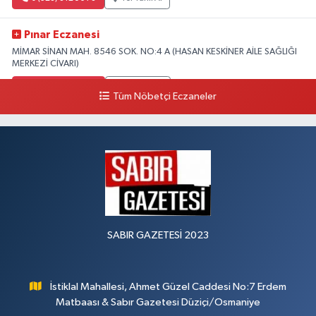
Pınar Eczanesi
MİMAR SİNAN MAH. 8546 SOK. NO:4 A (HASAN KESKİNER AİLE SAĞLIĞI
MERKEZİ CİVARI)
0 (328) 826 04 73
Yol Tarifi Al
Tüm Nöbetçi Eczaneler
SABIR GAZETESİ 2023
İstiklal Mahallesi, Ahmet Güzel Caddesi No:7 Erdem
Matbaası & Sabır Gazetesi Düziçi/Osmaniye