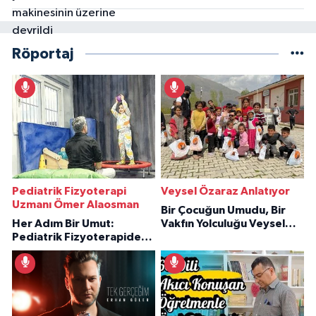
Röportaj
Pediatrik Fizyoterapi
Veysel Özaraz Anlatıyor
Uzmanı Ömer Alaosman
Bir Çocuğun Umudu, Bir
Her Adım Bir Umut:
Vakfın Yolculuğu Veysel
Pediatrik Fizyoterapiden
Özaraz Anlatıyor
İlham Veren Hikâyeler