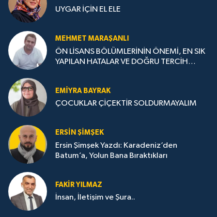
UYGAR İÇİN EL ELE
MEHMET MARAŞANLI
ÖN LİSANS BÖLÜMLERİNİN ÖNEMİ, EN SIK
YAPILAN HATALAR VE DOĞRU TERCİH
STRATEJİLERİ
EMIYRA BAYRAK
ÇOCUKLAR ÇİÇEKTİR SOLDURMAYALIM
ERSIN ŞIMŞEK
Ersin Şimşek Yazdı: Karadeniz’den
Batum’a, Yolun Bana Bıraktıkları
FAKIR YILMAZ
İnsan, İletişim ve Şura..