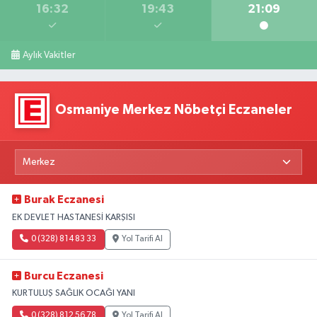
16:32
19:43
21:09
Aylık Vakitler
Osmaniye Merkez Nöbetçi Eczaneler
Burak Eczanesi
EK DEVLET HASTANESİ KARŞISI
0 (328) 814 83 33
Yol Tarifi Al
Burcu Eczanesi
KURTULUŞ SAĞLIK OCAĞI YANI
0 (328) 812 56 78
Yol Tarifi Al