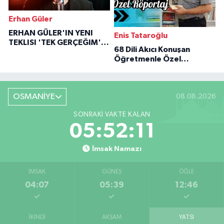
Erhan Güler
ERHAN GÜLER'IN YENI
Enis Tataroğlu
TEKLISI 'TEK GERÇEĞIM'LE
68 Dili Akıcı Konuşan
BÜYÜK DÖNÜŞÜ
Öğretmenle Özel
Röportaj
OSMANİYE
08.08.2026
SONRAKI VAKTE KALAN
05:52:11
İmsak Namazı
İMSAK
GÜNEŞ
ÖĞLE
04:07
05:39
12:46
İKINDI
AKŞAM
YATSI