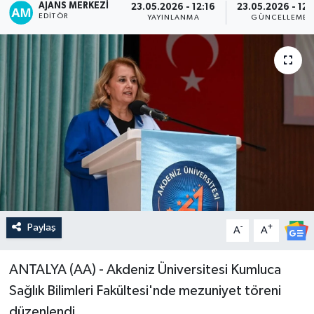
AJANS MERKEZI
23.05.2026 - 12:16
23.05.2026 - 12:
EDITÖR
YAYINLANMA
GÜNCELLEME
Paylaş
-
+
A
A
ANTALYA (AA) - Akdeniz Üniversitesi Kumluca
Sağlık Bilimleri Fakültesi'nde mezuniyet töreni
düzenlendi.