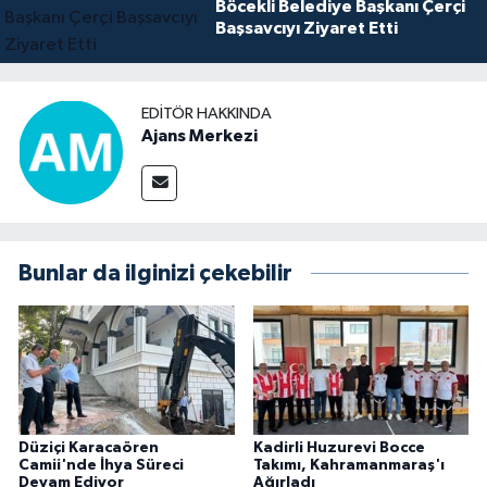
Böcekli Belediye Başkanı Çerçi
Başsavcıyı Ziyaret Etti
EDITÖR HAKKINDA
Ajans Merkezi
Bunlar da ilginizi çekebilir
Düziçi Karacaören
Kadirli Huzurevi Bocce
Camii'nde İhya Süreci
Takımı, Kahramanmaraş'ı
Devam Ediyor
Ağırladı