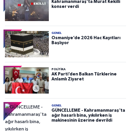
Kahramanmaraş’ta Murat Kekilli
konser verdi
GENEL
Osmaniye’de 2026 Hac Kayıtları
Başlıyor
POLITIKA
AK Parti’den Balkan Türklerine
Anlamlı Ziyaret
GENEL
GÜNCELLEME - Kahramanmaraş'ta
ağır hasarlı bina, yıkılırken iş
makinesinin üzerine devrildi