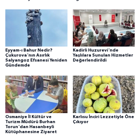
Eyyam-ı Bahur Nedir?
Kadirli Huzurevi'nde
Çukurova'nın Asırlık
Yaşlılara Sunulan Hizmetler
Salyangoz Efsanesi Yeniden
Değerlendirildi
Gündemde
Osmaniye İl Kültür ve
Karlısu İnciri Lezzetiyle Öne
Turizm Müdürü Burhan
Çıkıyor
Torun'dan Hasanbeyli
Kütüphanesine Ziyaret