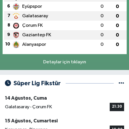
6
Eyüpspor
0
0
7
Galatasaray
0
0
8
Çorum FK
0
0
9
Gaziantep FK
0
0
10
Alanyaspor
0
0
Detaylar için tıklayın
Süper Lig Fikstür
14 Ağustos, Cuma
Galatasaray - Çorum FK
21:30
15 Ağustos, Cumartesi