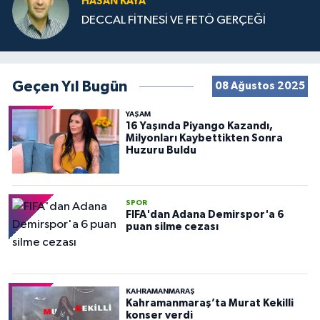
HASAN KAYA
DECCAL FİTNESİ VE FETÖ GERÇEĞİ
Geçen Yıl Bugün
08 Ağustos 2025
YAŞAM
16 Yaşında Piyango Kazandı,
Milyonları Kaybettikten Sonra
Huzuru Buldu
SPOR
FIFA'dan Adana Demirspor'a 6
puan silme cezası
KAHRAMANMARAŞ
Kahramanmaraş’ta Murat Kekilli
konser verdi