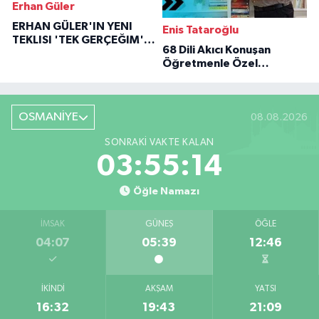
Erhan Güler
ERHAN GÜLER'IN YENI
Enis Tataroğlu
TEKLISI 'TEK GERÇEĞIM'LE
68 Dili Akıcı Konuşan
BÜYÜK DÖNÜŞÜ
Öğretmenle Özel
Röportaj
OSMANİYE
08.08.2026
SONRAKI VAKTE KALAN
03:55:13
Öğle Namazı
İMSAK
GÜNEŞ
ÖĞLE
04:07
05:39
12:46
İKINDI
AKŞAM
YATSI
16:32
19:43
21:09