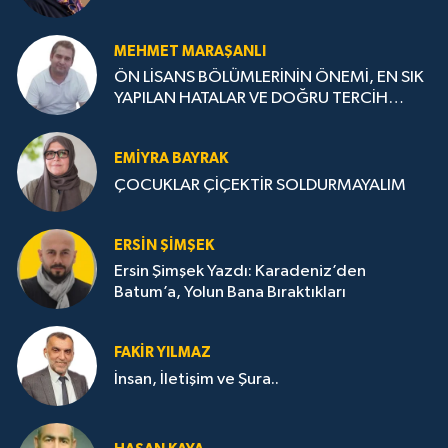
MEHMET MARAŞANLI
ÖN LİSANS BÖLÜMLERİNİN ÖNEMİ, EN SIK
YAPILAN HATALAR VE DOĞRU TERCİH
STRATEJİLERİ
EMIYRA BAYRAK
ÇOCUKLAR ÇİÇEKTİR SOLDURMAYALIM
ERSIN ŞIMŞEK
Ersin Şimşek Yazdı: Karadeniz’den
Batum’a, Yolun Bana Bıraktıkları
FAKIR YILMAZ
İnsan, İletişim ve Şura..