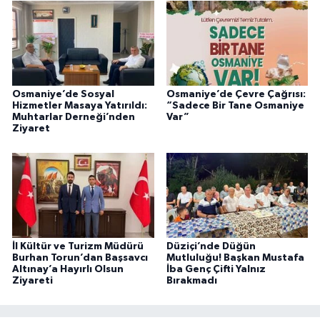
Osmaniye’de Sosyal
Osmaniye’de Çevre Çağrısı:
Hizmetler Masaya Yatırıldı:
“Sadece Bir Tane Osmaniye
Muhtarlar Derneği’nden
Var”
Ziyaret
İl Kültür ve Turizm Müdürü
Düziçi’nde Düğün
Burhan Torun’dan Başsavcı
Mutluluğu! Başkan Mustafa
Altınay’a Hayırlı Olsun
İba Genç Çifti Yalnız
Ziyareti
Bırakmadı