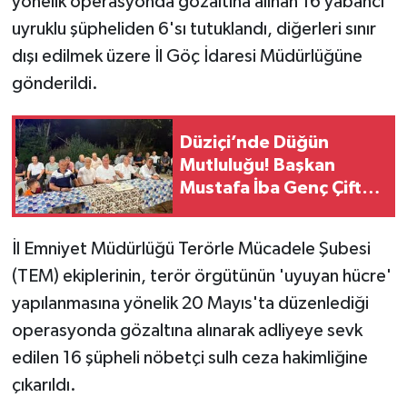
yönelik operasyonda gözaltına alınan 16 yabancı
uyruklu şüpheliden 6'sı tutuklandı, diğerleri sınır
dışı edilmek üzere İl Göç İdaresi Müdürlüğüne
gönderildi.
Düziçi’nde Düğün
Mutluluğu! Başkan
Mustafa İba Genç Çifti
Yalnız Bırakmadı
İl Emniyet Müdürlüğü Terörle Mücadele Şubesi
(TEM) ekiplerinin, terör örgütünün 'uyuyan hücre'
yapılanmasına yönelik 20 Mayıs'ta düzenlediği
operasyonda gözaltına alınarak adliyeye sevk
edilen 16 şüpheli nöbetçi sulh ceza hakimliğine
çıkarıldı.