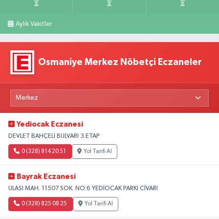
Aylık Vakitler
Osmaniye Merkez Nöbetçi Eczaneler
Yediocak Eczanesi
DEVLET BAHÇELİ BULVARI 3.ETAP
0 (328) 814 20 51
Yol Tarifi Al
Bayrak Eczanesi
ULAŞI MAH. 11507 SOK. NO:6 YEDİOCAK PARKI CİVARI
0 (328) 825 08 25
Yol Tarifi Al