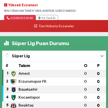
Yüksek Eczanesi
İBN-İ SİNA HASTANESİ YANI,ASKERLİK ŞUBESİ KARŞISI
0 (328) 812 02 00
Yol Tarifi Al
Tüm Nöbetçi Eczaneler
Süper Lig Puan Durumu
Süper Lig
#
Takım
O
P
1
Amed
0
0
2
Erzurumspor FK
0
0
3
Başakşehir
0
0
4
Kocaelispor
0
0
5
Beşiktaş
0
0