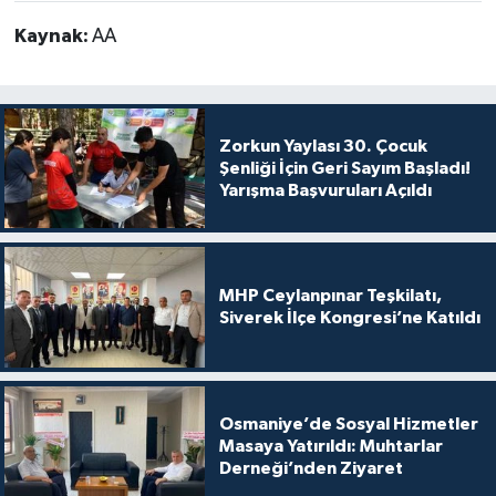
Kaynak:
AA
Zorkun Yaylası 30. Çocuk
Şenliği İçin Geri Sayım Başladı!
Yarışma Başvuruları Açıldı
MHP Ceylanpınar Teşkilatı,
Siverek İlçe Kongresi’ne Katıldı
Osmaniye’de Sosyal Hizmetler
Masaya Yatırıldı: Muhtarlar
Derneği’nden Ziyaret