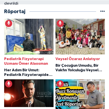
Röportaj
Pediatrik Fizyoterapi
Veysel Özaraz Anlatıyor
Uzmanı Ömer Alaosman
Bir Çocuğun Umudu, Bir
Her Adım Bir Umut:
Vakfın Yolculuğu Veysel
Pediatrik Fizyoterapiden
Özaraz Anlatıyor
İlham Veren Hikâyeler