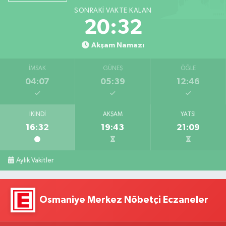
SONRAKI VAKTE KALAN
20:30
Akşam Namazı
İMSAK
GÜNEŞ
ÖĞLE
04:07
05:39
12:46
İKINDI
AKŞAM
YATSI
16:32
19:43
21:09
Aylık Vakitler
Osmaniye Merkez Nöbetçi Eczaneler