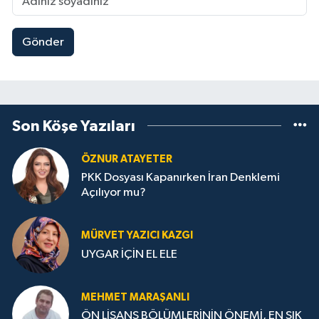
Gönder
Son Köşe Yazıları
ÖZNUR ATAYETER
PKK Dosyası Kapanırken İran Denklemi
Açılıyor mu?
MÜRVET YAZICI KAZGI
UYGAR İÇİN EL ELE
MEHMET MARAŞANLI
ÖN LİSANS BÖLÜMLERİNİN ÖNEMİ, EN SIK