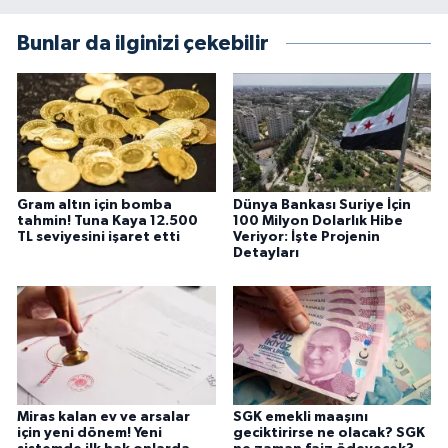
Bunlar da ilginizi çekebilir
Gram altın için bomba
Dünya Bankası Suriye İçin
tahmin! Tuna Kaya 12.500
100 Milyon Dolarlık Hibe
TL seviyesini işaret etti
Veriyor: İşte Projenin
Detayları
Miras kalan ev ve arsalar
SGK emekli maaşını
için yeni dönem! Yeni
geciktirirse ne olacak? SGK