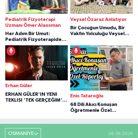
Pediatrik Fizyoterapi
Veysel Özaraz Anlatıyor
Uzmanı Ömer Alaosman
Bir Çocuğun Umudu, Bir
Her Adım Bir Umut:
Vakfın Yolculuğu Veysel
Pediatrik Fizyoterapiden
Özaraz Anlatıyor
İlham Veren Hikâyeler
Erhan Güler
ERHAN GÜLER'IN YENI
Enis Tataroğlu
TEKLISI 'TEK GERÇEĞIM'LE
68 Dili Akıcı Konuşan
BÜYÜK DÖNÜŞÜ
Öğretmenle Özel
Röportaj
OSMANİYE
08.08.2026