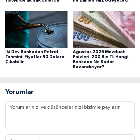
sistemde ilk hak onlarda
ne zaman faiz ödeyecek?
İki Dev Bankadan Petrol
Ağustos 2026 Mevduat
Tahmini: Fiyatlar 90 Dolara
Faizleri: 200 Bin TL Hangi
Çıkabilir
Bankada Ne Kadar
Kazandırıyor?
Yorumlar