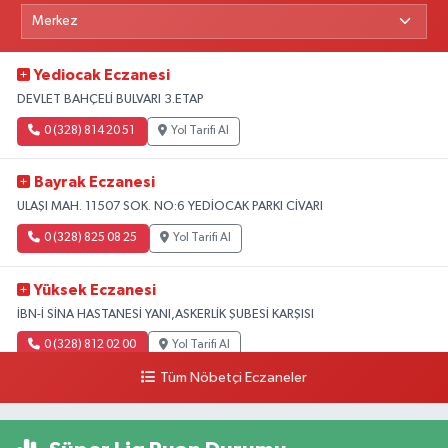
Yediocak Eczanesi
DEVLET BAHÇELİ BULVARI 3.ETAP
0 (328) 814 20 51
Yol Tarifi Al
Bayrak Eczanesi
ULAŞI MAH. 11507 SOK. NO:6 YEDİOCAK PARKI CİVARI
0 (328) 825 08 25
Yol Tarifi Al
Yüksek Eczanesi
İBN-İ SİNA HASTANESİ YANI,ASKERLİK ŞUBESİ KARŞISI
0 (328) 812 02 00
Yol Tarifi Al
Tüm Nöbetçi Eczaneler