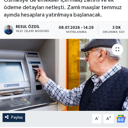
ödeme detayları netleşti. Zamlı maaşlar temmuz
ayında hesaplara yatırılmaya başlanacak.
RESUL ÖZDIL
08.07.2026 - 14:29
3 DK
YAZI İŞLERI MÜDÜRÜ
YAYINLANMA
OKUNMA SÜRE
Paylaş
-
+
A
A