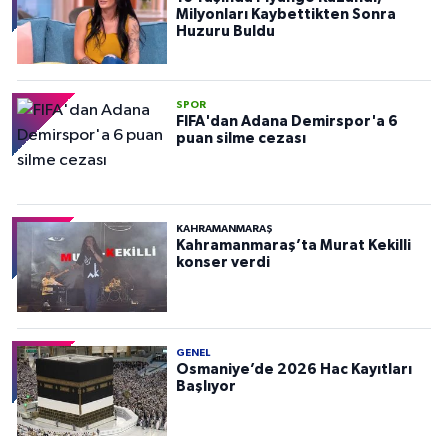
Milyonları Kaybettikten Sonra
Huzuru Buldu
SPOR
FIFA'dan Adana Demirspor'a 6
puan silme cezası
KAHRAMANMARAŞ
Kahramanmaraş’ta Murat Kekilli
konser verdi
GENEL
Osmaniye’de 2026 Hac Kayıtları
Başlıyor