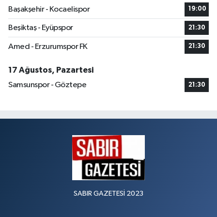
Başakşehir - Kocaelispor
19:00
Beşiktaş - Eyüpspor
21:30
Amed - Erzurumspor FK
21:30
17 Ağustos, Pazartesi
Samsunspor - Göztepe
21:30
SABIR GAZETESİ 2023