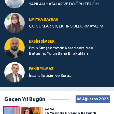
YAPILAN HATALAR VE DOĞRU TERCİH
STRATEJİLERİ
EMIYRA BAYRAK
ÇOCUKLAR ÇİÇEKTİR SOLDURMAYALIM
ERSIN ŞIMŞEK
Ersin Şimşek Yazdı: Karadeniz’den
Batum’a, Yolun Bana Bıraktıkları
FAKIR YILMAZ
İnsan, İletişim ve Şura..
Geçen Yıl Bugün
08 Ağustos 2025
YAŞAM
16 Yaşında Piyango Kazandı,