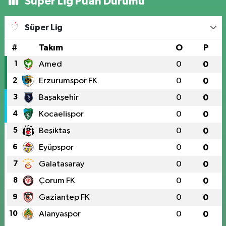
Süper Lig Puan Durumu
Süper Lig
#
Takım
O
P
1
Amed
0
0
2
Erzurumspor FK
0
0
3
Başakşehir
0
0
4
Kocaelispor
0
0
5
Beşiktaş
0
0
6
Eyüpspor
0
0
7
Galatasaray
0
0
8
Çorum FK
0
0
9
Gaziantep FK
0
0
10
Alanyaspor
0
0