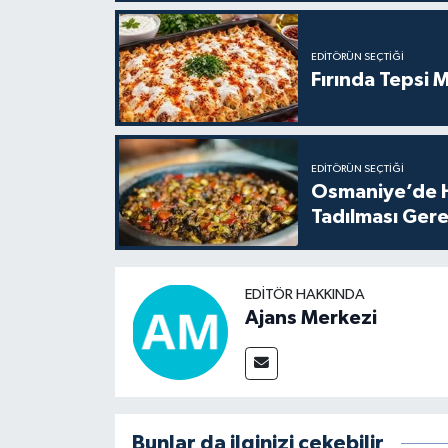
EDITÖRÜN SEÇTIĞI
Fırında Tepsi M
EDITÖRÜN SEÇTIĞI
Osmaniye’de H
Tadılması Gere
EDITÖR HAKKINDA
Ajans Merkezi
Bunlar da ilginizi çekebilir