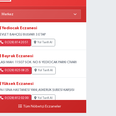
Yediocak Eczanesi
EVLET BAHÇELİ BULVARI 3.ETAP
0 (328) 814 20 51
Yol Tarifi Al
Bayrak Eczanesi
LAŞI MAH. 11507 SOK. NO:6 YEDİOCAK PARKI CİVARI
0 (328) 825 08 25
Yol Tarifi Al
Yüksek Eczanesi
BN-İ SİNA HASTANESİ YANI,ASKERLİK ŞUBESİ KARŞISI
0 (328) 812 02 00
Yol Tarifi Al
Tüm Nöbetçi Eczaneler