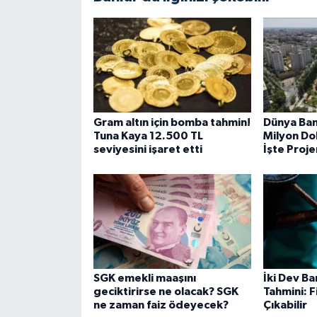
Gram altın için bomba tahmin!
Dünya Ban
Tuna Kaya 12.500 TL
Milyon Dol
seviyesini işaret etti
İşte Proje
SGK emekli maaşını
İki Dev B
geciktirirse ne olacak? SGK
Tahmini: F
ne zaman faiz ödeyecek?
Çıkabilir