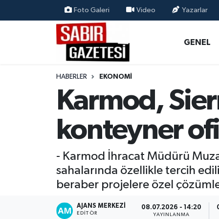
Foto Galeri
Video
Yazarlar
GENEL
Osmaniye Nöbetçi Eczaneler
GENEL
ÖZEL HABER
Osmaniye Hava Durumu
HABERLER
EKONOMI
OSMANİYE
Osmaniye Trafik Yoğunluk Haritası
Karmod, Sie
MAGAZİN
Süper Lig Puan Durumu ve Fikstür
konteyner ofi
EKONOMİ
Tüm Manşetler
- Karmod İhracat Müdürü Muzaf
SPOR
Son Dakika Haberleri
sahalarında özellikle tercih edi
beraber projelere özel çözüml
RESMİ İLANLAR
Haber Arşivi
AJANS MERKEZI
08.07.2026 - 14:20
EDITÖR
YAYINLANMA