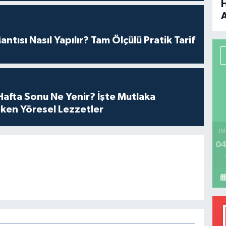
B
antısı Nasıl Yapılır? Tam Ölçülü Pratik Tarif
P
afta Sonu Ne Yenir? İşte Mutlaka
H
ken Yöresel Lezzetler
İM
04