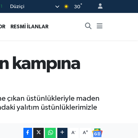
°
Düziçi
8
30
2
OR
RESMİ İLANLAR
8
3
4
en kampına
11
e çıkan üstünlükleriyle maden
ndaki yalıtım üstünlüklerimizle
-
+
A
A