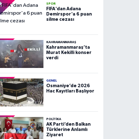
SPOR
FIFA'dan Adana
Demirspor'a 6 puan
silme cezası
KAHRAMANMARAŞ
Kahramanmaraş’ta
Murat Kekilli konser
verdi
GENEL
Osmaniye’de 2026
Hac Kayıtları Başlıyor
POLITIKA
AK Parti’den Balkan
Türklerine Anlamlı
Ziyaret