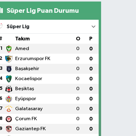
Süper Lig Puan Durumu
Süper Lig
#
Takım
O
P
1
Amed
0
0
2
Erzurumspor FK
0
0
3
Başakşehir
0
0
4
Kocaelispor
0
0
5
Beşiktaş
0
0
6
Eyüpspor
0
0
7
Galatasaray
0
0
8
Çorum FK
0
0
9
Gaziantep FK
0
0