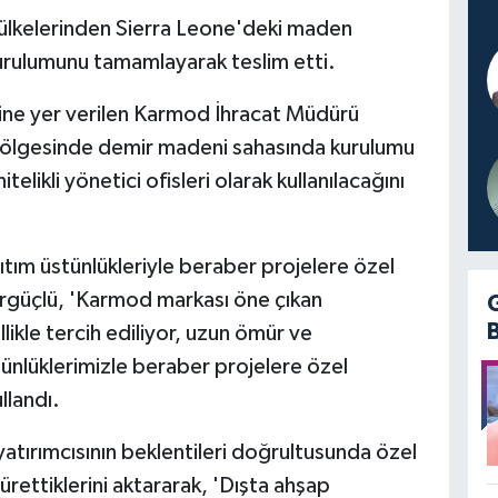
ülkelerinden Sierra Leone'deki maden
urulumunu tamamlayarak teslim etti.
rine yer verilen Karmod İhracat Müdürü
bölgesinde demir madeni sahasında kurulumu
likli yönetici ofisleri olarak kullanılacağını
tım üstünlükleriyle beraber projelere özel
Ergüçlü, 'Karmod markası öne çıkan
likle tercih ediliyor, uzun ömür ve
stünlüklerimizle beraber projelere özel
llandı.
tırımcısının beklentileri doğrultusunda özel
 ürettiklerini aktararak, 'Dışta ahşap