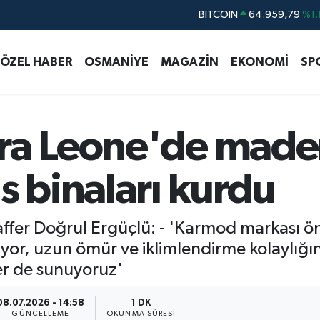
DOLAR
47,7436
%0.1
EURO
55,2510
%0.3
ÖZEL HABER
OSMANİYE
MAGAZİN
EKONOMİ
SP
STERLİN
64,4811
%0.3
GRAM ALTIN
6660.55
%0.0
BİST100
13.779
%-1
rra Leone'de mad
BITCOIN
64.959,79
%1.
s binaları kurdu
fer Doğrul Ergüçlü: - 'Karmod markası ön
liyor, uzun ömür ve iklimlendirme kolaylığı
er de sunuyoruz'
08.07.2026 - 14:58
1 DK
GÜNCELLEME
OKUNMA SÜRESI