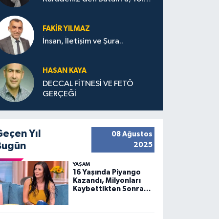
Bana Bıraktıkları
FAKIR YILMAZ
İnsan, İletişim ve Şura..
HASAN KAYA
DECCAL FİTNESİ VE FETÖ
GERÇEĞİ
Geçen Yıl
08 Ağustos
Bugün
2025
YAŞAM
16 Yaşında Piyango
Kazandı, Milyonları
Kaybettikten Sonra
Huzuru Buldu