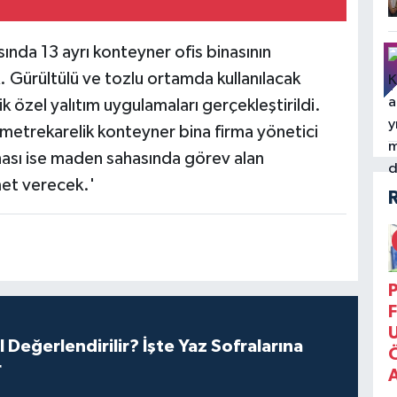
ında 13 ayrı konteyner ofis binasının
 Gürültülü ve tozlu ortamda kullanılacak
 özel yalıtım uygulamaları gerçekleştirildi.
6 metrekarelik konteyner bina firma yönetici
 binası ise maden sahasında görev alan
met verecek.'
P
F
l Değerlendirilir? İşte Yaz Sofralarına
r