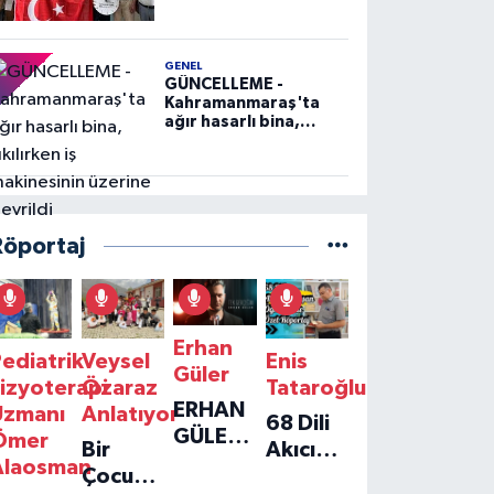
GENEL
GÜNCELLEME -
Kahramanmaraş'ta
ağır hasarlı bina,
yıkılırken iş
makinesinin üzerine
devrildi
Röportaj
Erhan
ediatrik
Veysel
Enis
Güler
izyoterapi
Özaraz
Tataroğlu
ERHAN
Uzmanı
Anlatıyor
68 Dili
GÜLER'IN
Ömer
Bir
Akıcı
YENI
Alaosman
Çocuğun
Konuşan
TEKLISI