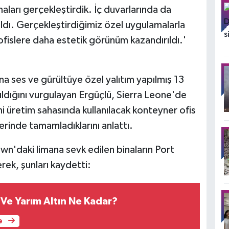
arı gerçekleştirdik. İç duvarlarında da
dı. Gerçekleştirdiğimiz özel uygulamalarla
ofislere daha estetik görünüm kazandırıldı.'
 ses ve gürültüye özel yalıtım yapılmış 13
ıldığını vurgulayan Ergüçlü, Sierra Leone'de
i üretim sahasında kullanılacak konteyner ofis
lerinde tamamladıklarını anlattı.
wn'daki limana sevk edilen binaların Port
erek, şunları kaydetti:
Ve Yarım Altın Ne Kadar?
e