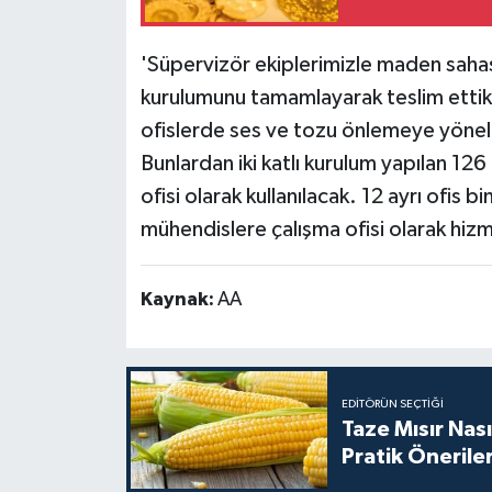
'Süpervizör ekiplerimizle maden sahas
kurulumunu tamamlayarak teslim ettik.
ofislerde ses ve tozu önlemeye yönelik
Bunlardan iki katlı kurulum yapılan 12
ofisi olarak kullanılacak. 12 ayrı ofis
mühendislere çalışma ofisi olarak hiz
Kaynak:
AA
EDITÖRÜN SEÇTIĞI
Taze Mısır Nası
Pratik Önerile