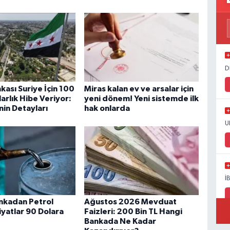
D
kası Suriye İçin 100
Miras kalan ev ve arsalar için
arlık Hibe Veriyor:
yeni dönem! Yeni sistemde ilk
nin Detayları
hak onlarda
U
İ
ankadan Petrol
Ağustos 2026 Mevduat
iyatlar 90 Dolara
Faizleri: 200 Bin TL Hangi
Bankada Ne Kadar