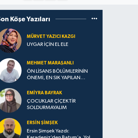
Son Köşe Yazıları
MÜRVET YAZICI KAZGI
UYGAR İÇİN EL ELE
MEHMET MARAŞANLI
ÖN LİSANS BÖLÜMLERİNİN
ÖNEMİ, EN SIK YAPILAN
HATALAR VE DOĞRU TERCİH
STRATEJİLERİ
EMIYRA BAYRAK
ÇOCUKLAR ÇİÇEKTİR
SOLDURMAYALIM
ERSIN ŞIMŞEK
Ersin Şimşek Yazdı:
Karadeniz’den Batum’a, Yolun