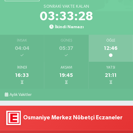
SONRAKI VAKTE KALAN
03:33:27
İkindi Namazı
İMSAK
GÜNEŞ
ÖĞLE
04:04
05:37
12:46
İKINDI
AKŞAM
YATSI
16:33
19:45
21:11
Aylık Vakitler
Osmaniye Merkez Nöbetçi Eczaneler