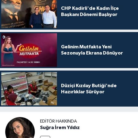
CHP Kadirli'de Kadın İlçe
Başkanı Dönemi Başlıyor
Gelinim Mutfakta Yeni
Sezonuyla Ekrana Dönüyor
Düziçi Kızılay Butiği'nde
Hazırlıklar Sürüyor
EDITÖR HAKKINDA
Suğra İrem Yıldız