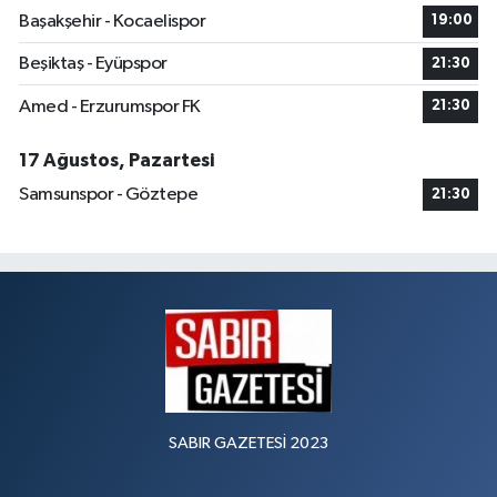
Başakşehir - Kocaelispor
19:00
Beşiktaş - Eyüpspor
21:30
Amed - Erzurumspor FK
21:30
17 Ağustos, Pazartesi
Samsunspor - Göztepe
21:30
SABIR GAZETESİ 2023