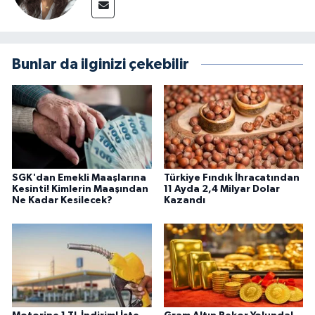
Bunlar da ilginizi çekebilir
SGK'dan Emekli Maaşlarına
Türkiye Fındık İhracatından
Kesinti! Kimlerin Maaşından
11 Ayda 2,4 Milyar Dolar
Ne Kadar Kesilecek?
Kazandı