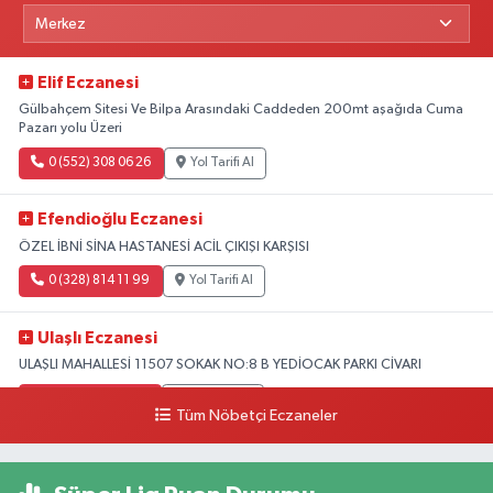
Elif Eczanesi
Gülbahçem Sitesi Ve Bilpa Arasındaki Caddeden 200mt aşağıda Cuma
Pazarı yolu Üzeri
0 (552) 308 06 26
Yol Tarifi Al
Efendioğlu Eczanesi
ÖZEL İBNİ SİNA HASTANESİ ACİL ÇIKIŞI KARŞISI
0 (328) 814 11 99
Yol Tarifi Al
Ulaşlı Eczanesi
ULAŞLI MAHALLESİ 11507 SOKAK NO:8 B YEDİOCAK PARKI CİVARI
0 (546) 158 81 80
Yol Tarifi Al
Tüm Nöbetçi Eczaneler