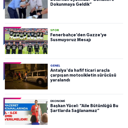
Dokunmaya Geldik”
SPOR
Fenerbahçe’den Gazze’ye
Susmuyoruz Mesajı
GENEL
Antalya'da hafif ticari araçla
çarpışan motosikletin sürücüsü
yaralandı
EKONOMI
Başkan Yücel: “Aile Bütünlüğü Bu
Şartlarda Sağlanamaz”