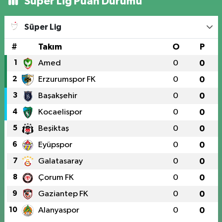
Süper Lig Puan Durumu
Süper Lig
#
Takım
O
P
1
Amed
0
0
2
Erzurumspor FK
0
0
3
Başakşehir
0
0
4
Kocaelispor
0
0
5
Beşiktaş
0
0
6
Eyüpspor
0
0
7
Galatasaray
0
0
8
Çorum FK
0
0
9
Gaziantep FK
0
0
10
Alanyaspor
0
0