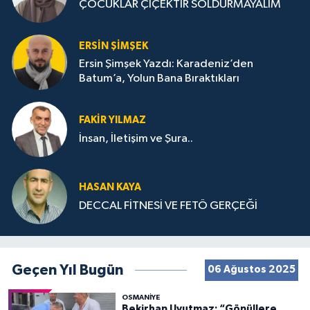
ÇOCUKLAR ÇİÇEKTİR SOLDURMAYALIM
ERSIN ŞIMŞEK
Ersin Şimşek Yazdı: Karadeniz’den
Batum’a, Yolun Bana Bıraktıkları
FAKIR YILMAZ
İnsan, İletişim ve Şura..
HASAN KAYA
DECCAL FİTNESİ VE FETÖ GERÇEĞİ
Geçen Yıl Bugün
06 Ağustos 2025
OSMANIYE
Bekirhan Uyutmaz: “Gönüllere