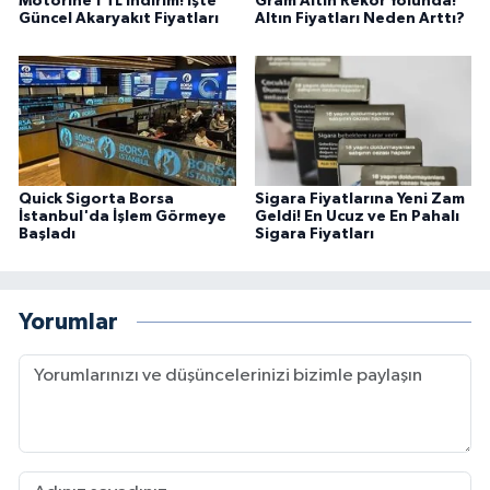
Motorine 1 TL İndirim! İşte
Gram Altın Rekor Yolunda!
Güncel Akaryakıt Fiyatları
Altın Fiyatları Neden Arttı?
Quick Sigorta Borsa
Sigara Fiyatlarına Yeni Zam
İstanbul'da İşlem Görmeye
Geldi! En Ucuz ve En Pahalı
Başladı
Sigara Fiyatları
Yorumlar