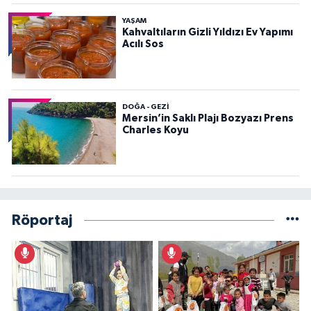
YAŞAM
Kahvaltıların Gizli Yıldızı Ev Yapımı
Acılı Sos
DOĞA - GEZI
Mersin’in Saklı Plajı Bozyazı Prens
Charles Koyu
Röportaj