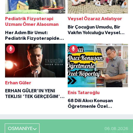
Pediatrik Fizyoterapi
Veysel Özaraz Anlatıyor
Uzmanı Ömer Alaosman
Bir Çocuğun Umudu, Bir
Her Adım Bir Umut:
Vakfın Yolculuğu Veysel
Pediatrik Fizyoterapiden
Özaraz Anlatıyor
İlham Veren Hikâyeler
Erhan Güler
ERHAN GÜLER'IN YENI
Enis Tataroğlu
TEKLISI 'TEK GERÇEĞIM'LE
68 Dili Akıcı Konuşan
BÜYÜK DÖNÜŞÜ
Öğretmenle Özel
Röportaj
OSMANİYE
06.08.2026