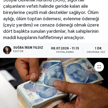
çalışanların vefatı halinde geride kalan aile
bireylerine çeşitli mali destekler sağlıyor. Ölüm
aylığı, ölüm toptan ödemesi, evlenme ödeneği
(çeyiz yardımı) ve cenaze ödeneği olmak üzere
dört başlıkta sunulan yardımlar, hak sahiplerinin
maddi kayıplarını hafifletmeyi amaçlıyor.
SUĞRA İREM YILDIZ
08.07.2026 - 11:15
1 DK
EDITÖR
YAYINLANMA
OKUNMA SÜRE