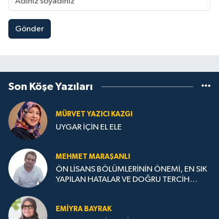
Gönder
Son Köşe Yazıları
MÜRVET YAZICI KAZGI
UYGAR İÇİN EL ELE
MEHMET MARAŞANLI
ÖN LİSANS BÖLÜMLERİNİN ÖNEMİ, EN SIK
YAPILAN HATALAR VE DOĞRU TERCİH
STRATEJİLERİ
EMIYRA BAYRAK