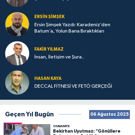
ERSIN ŞIMŞEK
Ersin Şimşek Yazdı: Karadeniz’den
Batum’a, Yolun Bana Bıraktıkları
FAKIR YILMAZ
İnsan, İletişim ve Şura..
HASAN KAYA
DECCAL FİTNESİ VE FETÖ GERÇEĞİ
Geçen Yıl Bugün
06 Ağustos 2025
OSMANIYE
Bekirhan Uyutmaz: “Gönüllere