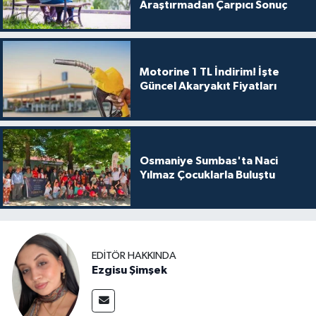
Araştırmadan Çarpıcı Sonuç
Motorine 1 TL İndirim! İşte
Güncel Akaryakıt Fiyatları
Osmaniye Sumbas'ta Naci
Yılmaz Çocuklarla Buluştu
EDITÖR HAKKINDA
Ezgisu Şimşek