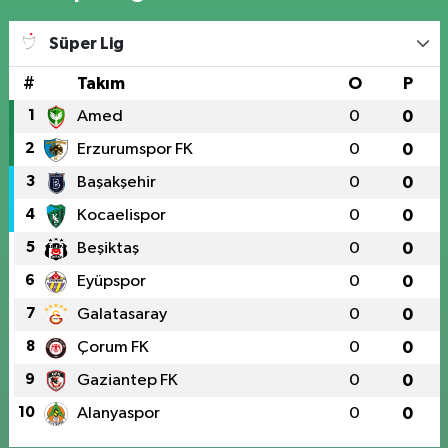
Süper Lig
#
Takım
O
P
1
Amed
0
0
2
Erzurumspor FK
0
0
3
Başakşehir
0
0
4
Kocaelispor
0
0
5
Beşiktaş
0
0
6
Eyüpspor
0
0
7
Galatasaray
0
0
8
Çorum FK
0
0
9
Gaziantep FK
0
0
10
Alanyaspor
0
0