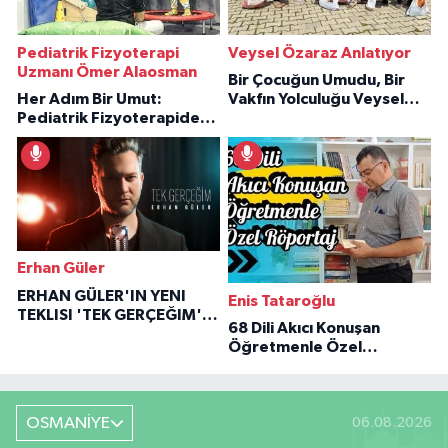
Pediatrik Fizyoterapi
Veysel Özaraz Anlatıyor
Uzmanı Ömer Alaosman
Bir Çocuğun Umudu, Bir
Her Adım Bir Umut:
Vakfın Yolculuğu Veysel
Pediatrik Fizyoterapiden
Özaraz Anlatıyor
İlham Veren Hikâyeler
Erhan Güler
ERHAN GÜLER'IN YENI
Enis Tataroğlu
TEKLISI 'TEK GERÇEĞIM'LE
68 Dili Akıcı Konuşan
BÜYÜK DÖNÜŞÜ
Öğretmenle Özel
Röportaj
OSMANİYE
06.08.2026