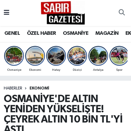
GENEL
Osmaniye Nöbetçi Eczaneler
GENEL
ÖZEL HABER
OSMANİYE
MAGAZİN
E
ÖZEL HABER
Osmaniye Hava Durumu
OSMANİYE
Osmaniye Trafik Yoğunluk Haritası
MAGAZİN
Süper Lig Puan Durumu ve Fikstür
Osmaniye
Ekonomi
Hatay
Düziçi
Antalya
Spor
EKONOMİ
Tüm Manşetler
HABERLER
EKONOMI
OSMANİYE'DE ALTIN
SPOR
Son Dakika Haberleri
YENİDEN YÜKSELİŞTE!
RESMİ İLANLAR
Haber Arşivi
ÇEYREK ALTIN 10 BİN TL'Yİ
AŞTI