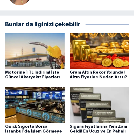
Bunlar da ilginizi çekebilir
Motorine 1 TL İndirim! İşte
Gram Altın Rekor Yolunda!
Güncel Akaryakıt Fiyatları
Altın Fiyatları Neden Arttı?
Quick Sigorta Borsa
Sigara Fiyatlarına Yeni Zam
İstanbul'da İşlem Görmeye
Geldi! En Ucuz ve En Pahalı