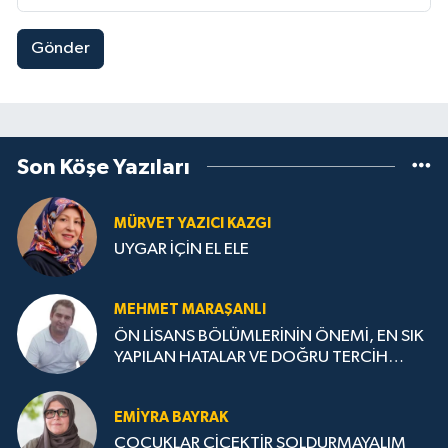
Gönder
Son Köşe Yazıları
MÜRVET YAZICI KAZGI
UYGAR İÇİN EL ELE
MEHMET MARAŞANLI
ÖN LİSANS BÖLÜMLERİNİN ÖNEMİ, EN SIK
YAPILAN HATALAR VE DOĞRU TERCİH
STRATEJİLERİ
EMIYRA BAYRAK
ÇOCUKLAR ÇİÇEKTİR SOLDURMAYALIM