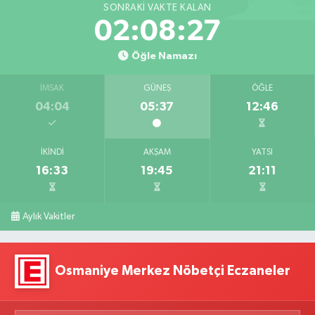
SONRAKI VAKTE KALAN
02:08:26
Öğle Namazı
İMSAK
GÜNEŞ
ÖĞLE
04:04
05:37
12:46
İKINDI
AKŞAM
YATSI
16:33
19:45
21:11
Aylık Vakitler
Osmaniye Merkez Nöbetçi Eczaneler