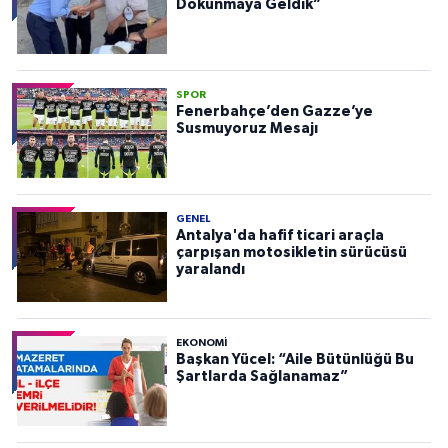
Dokunmaya Geldik”
SPOR
Fenerbahçe’den Gazze’ye
Susmuyoruz Mesajı
GENEL
Antalya'da hafif ticari araçla
çarpışan motosikletin sürücüsü
yaralandı
EKONOMI
Başkan Yücel: “Aile Bütünlüğü Bu
Şartlarda Sağlanamaz”