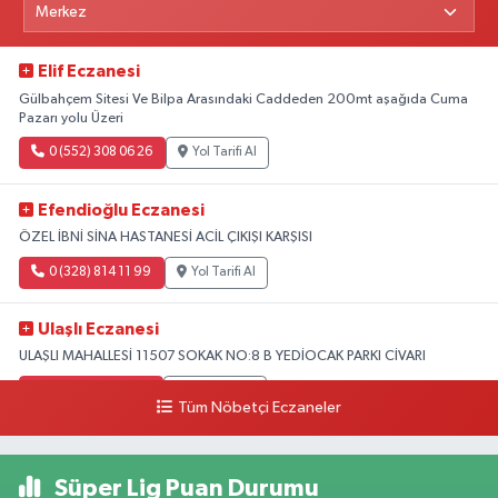
Elif Eczanesi
Gülbahçem Sitesi Ve Bilpa Arasındaki Caddeden 200mt aşağıda Cuma
Pazarı yolu Üzeri
0 (552) 308 06 26
Yol Tarifi Al
Efendioğlu Eczanesi
ÖZEL İBNİ SİNA HASTANESİ ACİL ÇIKIŞI KARŞISI
0 (328) 814 11 99
Yol Tarifi Al
Ulaşlı Eczanesi
ULAŞLI MAHALLESİ 11507 SOKAK NO:8 B YEDİOCAK PARKI CİVARI
0 (546) 158 81 80
Yol Tarifi Al
Tüm Nöbetçi Eczaneler
Süper Lig Puan Durumu