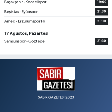
Başakşehir - Kocaelispor
19:00
Beşiktaş - Eyüpspor
21:30
Amed - Erzurumspor FK
21:30
17 Ağustos, Pazartesi
Samsunspor - Göztepe
21:30
SABIR GAZETESİ 2023