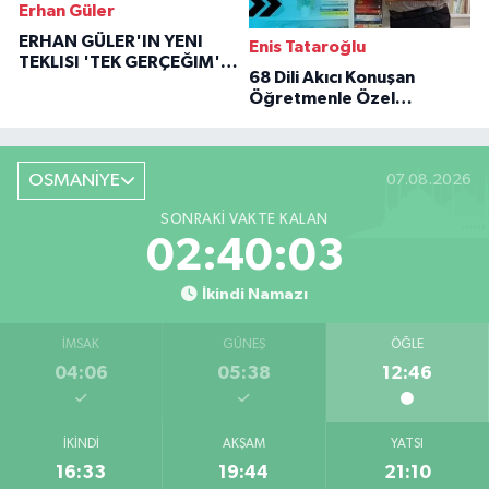
Erhan Güler
ERHAN GÜLER'IN YENI
Enis Tataroğlu
TEKLISI 'TEK GERÇEĞIM'LE
68 Dili Akıcı Konuşan
BÜYÜK DÖNÜŞÜ
Öğretmenle Özel
Röportaj
OSMANİYE
07.08.2026
SONRAKI VAKTE KALAN
02:40:02
İkindi Namazı
İMSAK
GÜNEŞ
ÖĞLE
04:06
05:38
12:46
İKINDI
AKŞAM
YATSI
16:33
19:44
21:10