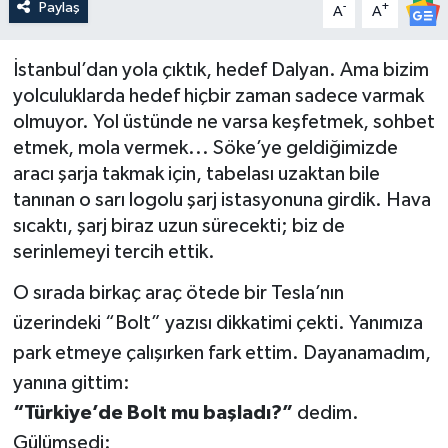
Paylaş
-
+
A
A
İstanbul’dan yola çıktık, hedef Dalyan. Ama bizim
yolculuklarda hedef hiçbir zaman sadece varmak
olmuyor. Yol üstünde ne varsa keşfetmek, sohbet
etmek, mola vermek... Söke’ye geldiğimizde
aracı şarja takmak için, tabelası uzaktan bile
tanınan o sarı logolu şarj istasyonuna girdik. Hava
sıcaktı, şarj biraz uzun sürecekti; biz de
serinlemeyi tercih ettik.
O sırada birkaç araç ötede bir Tesla’nın
üzerindeki “Bolt” yazısı dikkatimi çekti. Yanımıza
park etmeye çalışırken fark ettim. Dayanamadım,
yanına gittim:
“Türkiye’de Bolt mu başladı?”
dedim.
Gülümsedi: