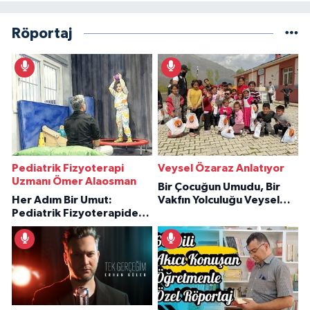
Röportaj
Pediatrik Fizyoterapi
Veysel Özaraz Anlatıyor
Uzmanı Ömer Alaosman
Bir Çocuğun Umudu, Bir
Her Adım Bir Umut:
Vakfın Yolculuğu Veysel
Pediatrik Fizyoterapiden
Özaraz Anlatıyor
İlham Veren Hikâyeler