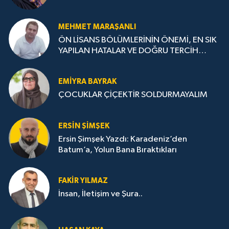
MEHMET MARAŞANLI
ÖN LİSANS BÖLÜMLERİNİN ÖNEMİ, EN SIK
YAPILAN HATALAR VE DOĞRU TERCİH
STRATEJİLERİ
EMIYRA BAYRAK
ÇOCUKLAR ÇİÇEKTİR SOLDURMAYALIM
ERSIN ŞIMŞEK
Ersin Şimşek Yazdı: Karadeniz’den
Batum’a, Yolun Bana Bıraktıkları
FAKIR YILMAZ
İnsan, İletişim ve Şura..