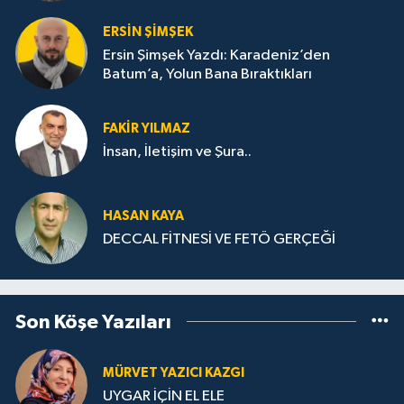
ERSIN ŞIMŞEK
Ersin Şimşek Yazdı: Karadeniz’den
Batum’a, Yolun Bana Bıraktıkları
FAKIR YILMAZ
İnsan, İletişim ve Şura..
HASAN KAYA
DECCAL FİTNESİ VE FETÖ GERÇEĞİ
Son Köşe Yazıları
MÜRVET YAZICI KAZGI
UYGAR İÇİN EL ELE