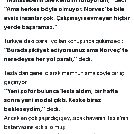
“Muhasebemi bile kendim tutuyorum,”
dedi.
“Ama herkes böyle olmuyor. Norveç’te bile
evsiz insanlar çok. Çalışmayı sevmeyen hiçbir
yerde başaramaz.”
Türkiye’deki paralı yolları konuşunca gülümsedi:
“Burada şikâyet ediyorsunuz ama Norveç’te
neredeyse her yol paralı,”
dedi.
Tesla’dan genel olarak memnun ama şöyle bir iç
geçiriyor:
“Yeni şoför bulunca Tesla aldım, bir hafta
sonra yeni model çıktı. Keşke biraz
bekleseydim,”
dedi.
Ancak en çok şaşırdığı şey, sıcak havanın Tesla’nın
bataryasına etkisi olmuş: