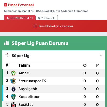
Pınar Eczanesi
Mimar Sinan Mahallesi, 8546 Sokak No:4 A Merkez Osmaniye
0 (328) 826 04 73
Yol Tarifi Al
Tüm Nöbetçi Eczaneler
Süper Lig Puan Durumu
Süper Lig
#
Takım
O
P
1
Amed
0
0
2
Erzurumspor FK
0
0
3
Başakşehir
0
0
4
Kocaelispor
0
0
5
Beşiktaş
0
0