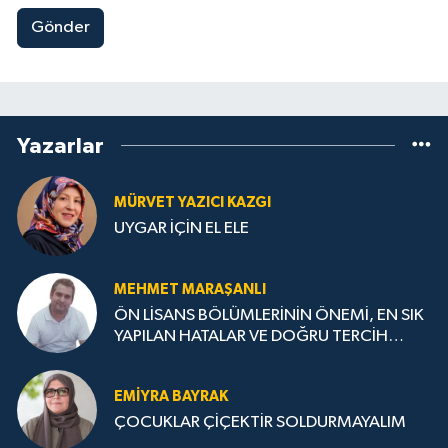
Gönder
Yazarlar
MÜRVET YAZICI KAZGI
UYGAR İÇİN EL ELE
MEHMET MARAŞANLI
ÖN LİSANS BÖLÜMLERİNİN ÖNEMİ, EN SIK
YAPILAN HATALAR VE DOĞRU TERCİH
STRATEJİLERİ
EMIYRA BAYRAK
ÇOCUKLAR ÇİÇEKTİR SOLDURMAYALIM