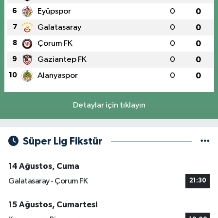
6
Eyüpspor
0
0
7
Galatasaray
0
0
8
Çorum FK
0
0
9
Gaziantep FK
0
0
10
Alanyaspor
0
0
Detaylar için tıklayın
Süper Lig Fikstür
14 Ağustos, Cuma
Galatasaray - Çorum FK
21:30
15 Ağustos, Cumartesi