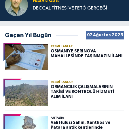
HASAN KAYA
DECCAL FİTNESİ VE FETÖ GERÇEĞİ
Geçen Yıl Bugün
07 Ağustos 2025
RESMI İLANLAR
OSMANİYE SERİNOVA
MAHALLESİNDE TAŞINMAZIN İLANI
RESMI İLANLAR
ORMANCILIK ÇALIŞMALARININ
TAKİBİ VE KONTROLÜ HİZMETİ
ALIM İLANI
ANTALIJA
Vali Hulusi Şahin, Xanthos ve
Patara antik kentlerinde