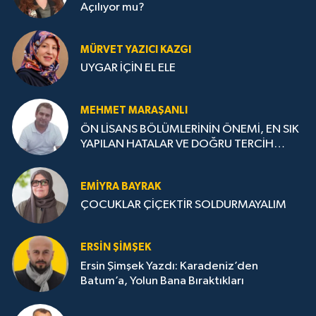
Açılıyor mu?
MÜRVET YAZICI KAZGI
UYGAR İÇİN EL ELE
MEHMET MARAŞANLI
ÖN LİSANS BÖLÜMLERİNİN ÖNEMİ, EN SIK
YAPILAN HATALAR VE DOĞRU TERCİH
STRATEJİLERİ
EMIYRA BAYRAK
ÇOCUKLAR ÇİÇEKTİR SOLDURMAYALIM
ERSIN ŞIMŞEK
Ersin Şimşek Yazdı: Karadeniz’den
Batum’a, Yolun Bana Bıraktıkları