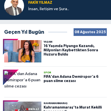
FAKIR YILMAZ
İnsan, İletişim ve Şura..
Geçen Yıl Bugün
08 Ağustos 2025
YAŞAM
16 Yaşında Piyango Kazandı,
Milyonları Kaybettikten Sonra
Huzuru Buldu
SPOR
FIFA'dan Adana Demirspor'a 6
puan silme cezası
KAHRAMANMARAŞ
Kahramanmaraş’ta Murat Kekilli