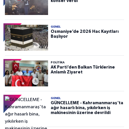
konser verdi
GENEL
Osmaniye’de 2026 Hac Kayıtları
Başlıyor
POLITIKA
AK Parti’den Balkan Türklerine
Anlamlı Ziyaret
GENEL
GÜNCELLEME - Kahramanmaraş'ta
ağır hasarlı bina, yıkılırken iş
makinesinin üzerine devrildi