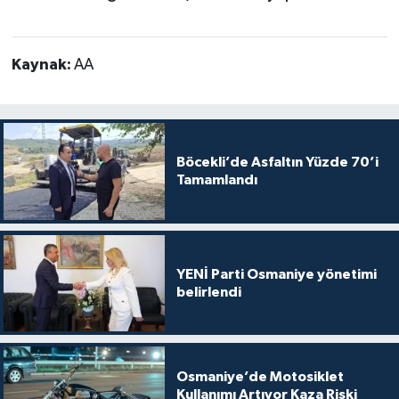
Kaynak:
AA
Böcekli’de Asfaltın Yüzde 70’i
Tamamlandı
YENİ Parti Osmaniye yönetimi
belirlendi
Osmaniye’de Motosiklet
Kullanımı Artıyor Kaza Riski