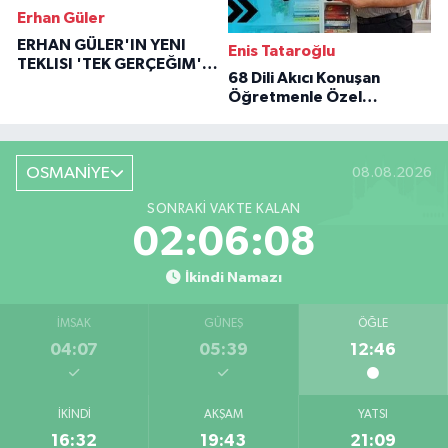
Erhan Güler
ERHAN GÜLER'IN YENI
Enis Tataroğlu
TEKLISI 'TEK GERÇEĞIM'LE
68 Dili Akıcı Konuşan
BÜYÜK DÖNÜŞÜ
Öğretmenle Özel
Röportaj
OSMANİYE
08.08.2026
SONRAKI VAKTE KALAN
02:06:07
İkindi Namazı
İMSAK
GÜNEŞ
ÖĞLE
04:07
05:39
12:46
İKINDI
AKŞAM
YATSI
16:32
19:43
21:09