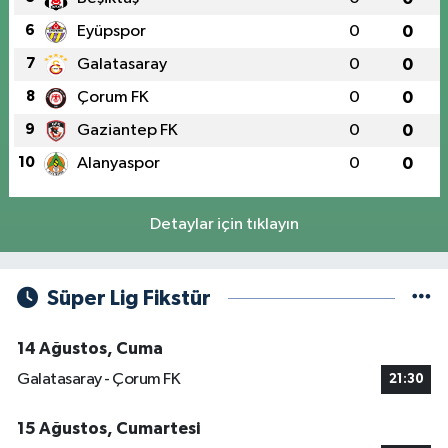
6
Eyüpspor
0
0
7
Galatasaray
0
0
8
Çorum FK
0
0
9
Gaziantep FK
0
0
10
Alanyaspor
0
0
Detaylar için tıklayın
Süper Lig Fikstür
14 Ağustos, Cuma
Galatasaray - Çorum FK
21:30
15 Ağustos, Cumartesi