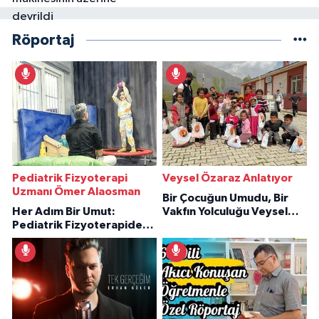
Röportaj
Pediatrik Fizyoterapi
Veysel Özaraz Anlatıyor
Uzmanı Ömer Alaosman
Bir Çocuğun Umudu, Bir
Her Adım Bir Umut:
Vakfın Yolculuğu Veysel
Pediatrik Fizyoterapiden
Özaraz Anlatıyor
İlham Veren Hikâyeler