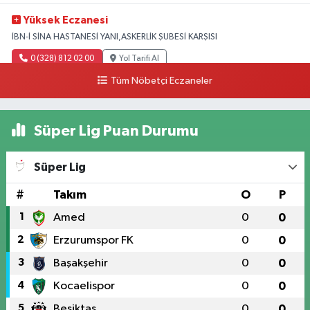
Yüksek Eczanesi
İBN-İ SİNA HASTANESİ YANI,ASKERLİK ŞUBESİ KARŞISI
0 (328) 812 02 00
Yol Tarifi Al
Tüm Nöbetçi Eczaneler
Süper Lig Puan Durumu
Süper Lig
#
Takım
O
P
1
Amed
0
0
2
Erzurumspor FK
0
0
3
Başakşehir
0
0
4
Kocaelispor
0
0
5
Beşiktaş
0
0