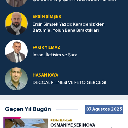
ERSIN ŞIMŞEK
Ersin Şimşek Yazdı: Karadeniz’den
Batum’a, Yolun Bana Bıraktıkları
FAKIR YILMAZ
İnsan, İletişim ve Şura..
HASAN KAYA
DECCAL FİTNESİ VE FETÖ GERÇEĞİ
Geçen Yıl Bugün
07 Ağustos 2025
RESMI İLANLAR
OSMANİYE SERİNOVA