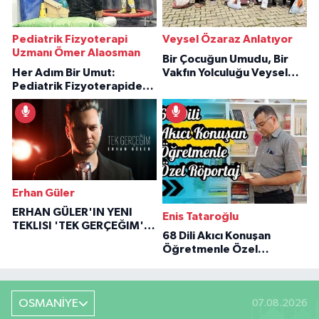
Pediatrik Fizyoterapi
Veysel Özaraz Anlatıyor
Uzmanı Ömer Alaosman
Bir Çocuğun Umudu, Bir
Her Adım Bir Umut:
Vakfın Yolculuğu Veysel
Pediatrik Fizyoterapiden
Özaraz Anlatıyor
İlham Veren Hikâyeler
Erhan Güler
ERHAN GÜLER'IN YENI
Enis Tataroğlu
TEKLISI 'TEK GERÇEĞIM'LE
68 Dili Akıcı Konuşan
BÜYÜK DÖNÜŞÜ
Öğretmenle Özel
Röportaj
OSMANİYE
07.08.2026