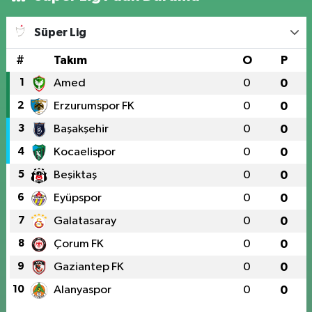
Süper Lig
#
Takım
O
P
1
Amed
0
0
2
Erzurumspor FK
0
0
3
Başakşehir
0
0
4
Kocaelispor
0
0
5
Beşiktaş
0
0
6
Eyüpspor
0
0
7
Galatasaray
0
0
8
Çorum FK
0
0
9
Gaziantep FK
0
0
10
Alanyaspor
0
0