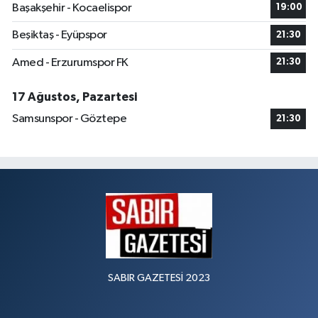
Başakşehir - Kocaelispor
19:00
Beşiktaş - Eyüpspor
21:30
Amed - Erzurumspor FK
21:30
17 Ağustos, Pazartesi
Samsunspor - Göztepe
21:30
SABIR GAZETESİ 2023