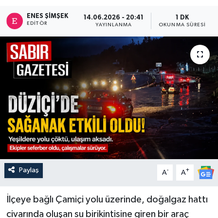
ENES ŞIMŞEK
14.06.2026 - 20:41
1 DK
EDITÖR
YAYINLANMA
OKUNMA SÜRESI
Paylaş
-
+
A
A
İlçeye bağlı Çamiçi yolu üzerinde, doğalgaz hattı
civarında oluşan su birikintisine giren bir araç