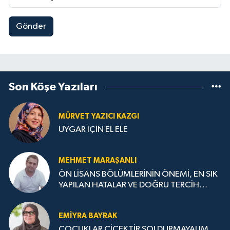
Gönder
Son Köşe Yazıları
MÜRVET YAZICI KAZGI
UYGAR İÇİN EL ELE
MEHMET MARAŞANLI
ÖN LİSANS BÖLÜMLERİNİN ÖNEMİ, EN SIK
YAPILAN HATALAR VE DOĞRU TERCİH
STRATEJİLERİ
EMIYRA BAYRAK
ÇOCUKLAR ÇİÇEKTİR SOLDURMAYALIM