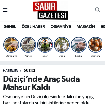
GENEL
Osmaniye Nöbetçi Eczaneler
GENEL
ÖZEL HABER
OSMANİYE
MAGAZİN
E
ÖZEL HABER
Osmaniye Hava Durumu
OSMANİYE
Osmaniye Trafik Yoğunluk Haritası
MAGAZİN
Süper Lig Puan Durumu ve Fikstür
Osmaniye
Yemek
Spor
Doğa
Eğitim
Ekonomi
EKONOMİ
Tüm Manşetler
HABERLER
DÜZIÇI
Düziçi’nde Araç Suda
SPOR
Son Dakika Haberleri
Mahsur Kaldı
RESMİ İLANLAR
Haber Arşivi
Osmaniye’nin Düziçi ilçesinde etkili olan yağış,
bazı noktalarda su birikintilerine neden oldu.