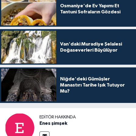
Osmaniye'de Ev Yapımı Et
Tantuni Sofraların Gözdesi
Van'daki Muradiye Şelalesi
Doğaseverleri Büyülüyor
Niğde'deki Gümüşler
Manastırı Tarihe Işık Tutuyor
Mu?
EDITÖR HAKKINDA
Enes şimşek