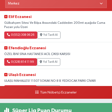
Elif Eczanesi
Gülbahçem Sitesi Ve Bilpa Arasındaki Caddeden 200mt aşağıda Cuma
Pazarı yolu Üzeri
0 (552) 308 06 26
Yol Tarifi Al
Efendioğlu Eczanesi
ÖZEL İBNİ SİNA HASTANESİ ACİL ÇIKIŞI KARŞISI
0 (328) 814 11 99
Yol Tarifi Al
Ulaşlı Eczanesi
ULAŞLI MAHALLESİ 11507 SOKAK NO:8 B YEDİOCAK PARKI CİVARI
0 (546) 158 81 80
Yol Tarifi Al
Tüm Nöbetçi Eczaneler
Süper Lig Puan Durumu