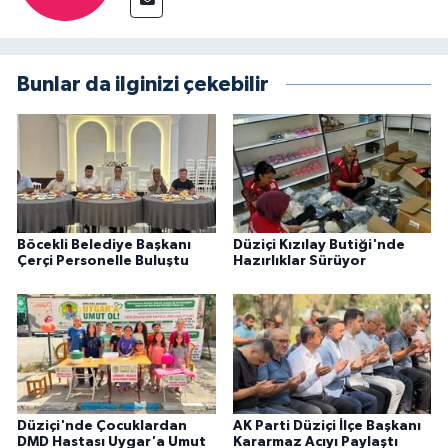
Bunlar da ilginizi çekebilir
Böcekli Belediye Başkanı
Düziçi Kızılay Butiği'nde
Çerçi Personelle Buluştu
Hazırlıklar Sürüyor
Düziçi'nde Çocuklardan
AK Parti Düziçi İlçe Başkanı
DMD Hastası Uygar'a Umut
Kararmaz Acıyı Paylaştı