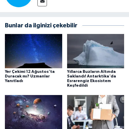
Bunlar da ilginizi çekebilir
Yer Çekimi 12 Ağustos'ta
Yıllarca Buzların Altında
Duracak mı? Uzmanlar
Saklandı! Antarktika'da
Yanıtladı
Esrarengiz Ekosistem
Keşfedildi