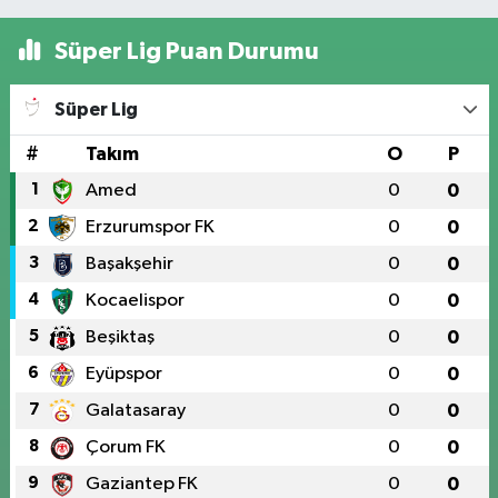
Süper Lig Puan Durumu
Süper Lig
#
Takım
O
P
1
Amed
0
0
2
Erzurumspor FK
0
0
3
Başakşehir
0
0
4
Kocaelispor
0
0
5
Beşiktaş
0
0
6
Eyüpspor
0
0
7
Galatasaray
0
0
8
Çorum FK
0
0
9
Gaziantep FK
0
0