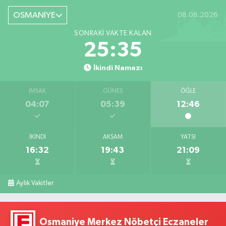
OSMANİYE
08.08.2026
SONRAKI VAKTE KALAN
25:34
İkindi Namazı
İMSAK
GÜNEŞ
ÖĞLE
04:07
05:39
12:46
İKINDI
AKŞAM
YATSI
16:32
19:43
21:09
Aylık Vakitler
Osmaniye Merkez Nöbetçi Eczaneler