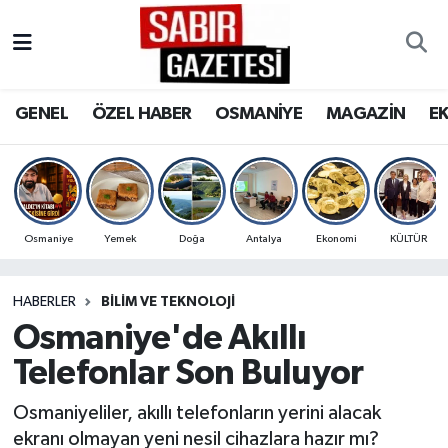
GENEL
Osmaniye Nöbetçi Eczaneler
GENEL
ÖZEL HABER
OSMANİYE
MAGAZİN
E
ÖZEL HABER
Osmaniye Hava Durumu
OSMANİYE
Osmaniye Trafik Yoğunluk Haritası
MAGAZİN
Süper Lig Puan Durumu ve Fikstür
Osmaniye
Yemek
Doğa
Antalya
Ekonomi
KÜLTÜR
EKONOMİ
Tüm Manşetler
HABERLER
BILIM VE TEKNOLOJI
Osmaniye'de Akıllı
SPOR
Son Dakika Haberleri
Telefonlar Son Buluyor
RESMİ İLANLAR
Haber Arşivi
Osmaniyeliler, akıllı telefonların yerini alacak
ekranı olmayan yeni nesil cihazlara hazır mı?