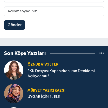
Gönder
Son Köşe Yazıları
ÖZNUR ATAYETER
PKK Dosyası Kapanırken İran Denklemi
Açılıyor mu?
MÜRVET YAZICI KAZGI
UYGAR İÇİN EL ELE