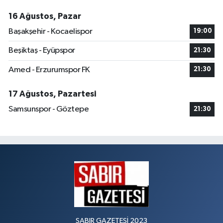
16 Ağustos, Pazar
Başakşehir - Kocaelispor
19:00
Beşiktaş - Eyüpspor
21:30
Amed - Erzurumspor FK
21:30
17 Ağustos, Pazartesi
Samsunspor - Göztepe
21:30
SABIR GAZETESİ 2023