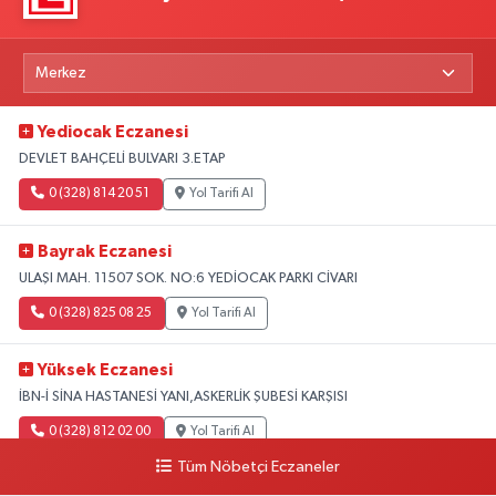
Yediocak Eczanesi
DEVLET BAHÇELİ BULVARI 3.ETAP
0 (328) 814 20 51
Yol Tarifi Al
Bayrak Eczanesi
ULAŞI MAH. 11507 SOK. NO:6 YEDİOCAK PARKI CİVARI
0 (328) 825 08 25
Yol Tarifi Al
Yüksek Eczanesi
İBN-İ SİNA HASTANESİ YANI,ASKERLİK ŞUBESİ KARŞISI
0 (328) 812 02 00
Yol Tarifi Al
Tüm Nöbetçi Eczaneler