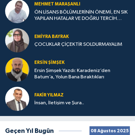
MEHMET MARAŞANLI
ÖN LİSANS BÖLÜMLERİNİN ÖNEMİ, EN SIK
YAPILAN HATALAR VE DOĞRU TERCİH
STRATEJİLERİ
EMIYRA BAYRAK
ÇOCUKLAR ÇİÇEKTİR SOLDURMAYALIM
ERSIN ŞIMŞEK
Ersin Şimşek Yazdı: Karadeniz’den
Batum’a, Yolun Bana Bıraktıkları
FAKIR YILMAZ
İnsan, İletişim ve Şura..
Geçen Yıl Bugün
08 Ağustos 2025