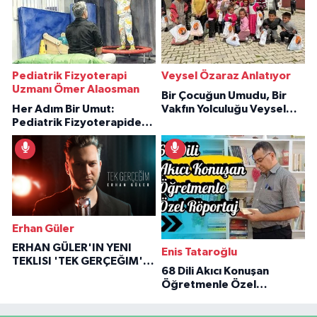
Pediatrik Fizyoterapi
Veysel Özaraz Anlatıyor
Uzmanı Ömer Alaosman
Bir Çocuğun Umudu, Bir
Her Adım Bir Umut:
Vakfın Yolculuğu Veysel
Pediatrik Fizyoterapiden
Özaraz Anlatıyor
İlham Veren Hikâyeler
Erhan Güler
ERHAN GÜLER'IN YENI
Enis Tataroğlu
TEKLISI 'TEK GERÇEĞIM'LE
68 Dili Akıcı Konuşan
BÜYÜK DÖNÜŞÜ
Öğretmenle Özel
Röportaj