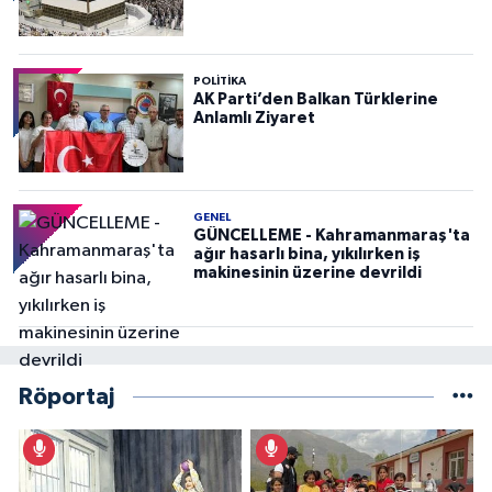
POLITIKA
AK Parti’den Balkan Türklerine
Anlamlı Ziyaret
GENEL
GÜNCELLEME - Kahramanmaraş'ta
ağır hasarlı bina, yıkılırken iş
makinesinin üzerine devrildi
Röportaj