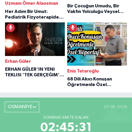
Uzmanı Ömer Alaosman
Bir Çocuğun Umudu, Bir
Her Adım Bir Umut:
Vakfın Yolculuğu Veysel
Pediatrik Fizyoterapiden
Özaraz Anlatıyor
İlham Veren Hikâyeler
Erhan Güler
ERHAN GÜLER'IN YENI
Enis Tataroğlu
TEKLISI 'TEK GERÇEĞIM'LE
68 Dili Akıcı Konuşan
BÜYÜK DÖNÜŞÜ
Öğretmenle Özel
Röportaj
OSMANİYE
07.08.2026
SONRAKI VAKTE KALAN
02:45:30