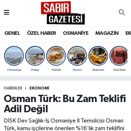
GENEL
Osmaniye Nöbetçi Eczaneler
GENEL
ÖZEL HABER
OSMANİYE
MAGAZİN
E
ÖZEL HABER
Osmaniye Hava Durumu
OSMANİYE
Osmaniye Trafik Yoğunluk Haritası
MAGAZİN
Süper Lig Puan Durumu ve Fikstür
Osmaniye
Hatay
Yemek
Düziçi
Ekonomi
Gündem
EKONOMİ
Tüm Manşetler
HABERLER
EKONOMI
Osman Türk: Bu Zam Teklifi
SPOR
Son Dakika Haberleri
Adil Değil
RESMİ İLANLAR
Haber Arşivi
DİSK Dev Sağlık-İş Osmaniye İl Temsilcisi Osman
Türk, kamu işçilerine önerilen %16’lık zam teklifini