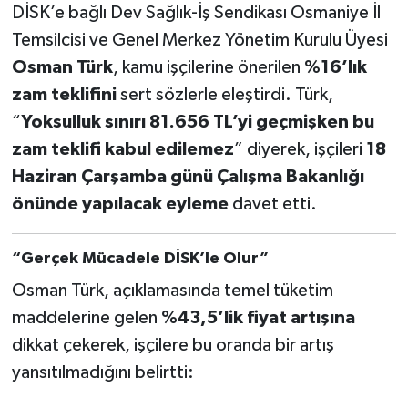
DİSK’e bağlı Dev Sağlık-İş Sendikası Osmaniye İl
Temsilcisi ve Genel Merkez Yönetim Kurulu Üyesi
Osman Türk
, kamu işçilerine önerilen
%16’lık
zam teklifini
sert sözlerle eleştirdi. Türk,
“
Yoksulluk sınırı 81.656 TL’yi geçmişken bu
zam teklifi kabul edilemez
” diyerek, işçileri
18
Haziran Çarşamba günü Çalışma Bakanlığı
önünde yapılacak eyleme
davet etti.
“Gerçek Mücadele DİSK’le Olur”
Osman Türk, açıklamasında temel tüketim
maddelerine gelen
%43,5’lik fiyat artışına
dikkat çekerek, işçilere bu oranda bir artış
yansıtılmadığını belirtti: