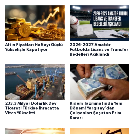
Altın Fiyatları Haftayı Güçlü
2026-2027 Amatör
Yükselişle Kapatıyor
Futbolda Lisans ve Transfer
Bedelleri Açıklandı
233,3 Milyar Dolarlık Dev
Kıdem Tazminatında Yeni
Ticaret! Türkiye İhracatta
Dönem! Yargıtay'dan
Vites Yükseltti
Çalışanları Şaşırtan Prim
Kararı