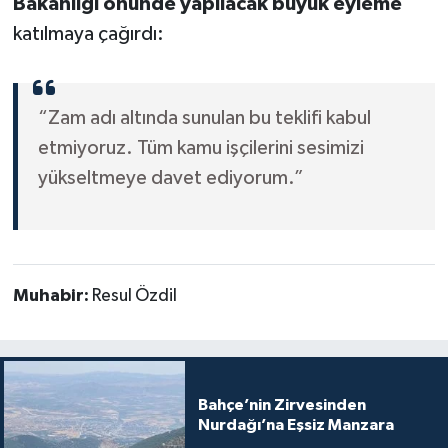
Bakanlığı önünde yapılacak büyük eyleme
katılmaya çağırdı:
“Zam adı altında sunulan bu teklifi kabul
etmiyoruz. Tüm kamu işçilerini sesimizi
yükseltmeye davet ediyorum.”
Muhabir:
Resul Özdil
Bahçe’nin Zirvesinden
Nurdağı’na Eşsiz Manzara