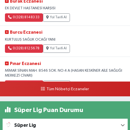
Burak Eczanesi
EK DEVLET HASTANESİ KARŞISI
0 (328) 814 83 33
Yol Tarifi Al
Burcu Eczanesi
KURTULUŞ SAĞLIK OCAĞI YANI
0 (328) 812 56 78
Yol Tarifi Al
Pınar Eczanesi
MİMAR SİNAN MAH. 8546 SOK. NO:4 A (HASAN KESKİNER AİLE SAĞLIĞI
MERKEZİ CİVARI)
0 (328) 826 04 73
Yol Tarifi Al
Tüm Nöbetçi Eczaneler
Süper Lig Puan Durumu
Süper Lig