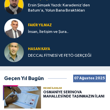
Ersin Şimşek Yazdı: Karadeniz’den
Batum’a, Yolun Bana Bıraktıkları
FAKIR YILMAZ
İnsan, İletişim ve Şura..
HASAN KAYA
DECCAL FİTNESİ VE FETÖ GERÇEĞİ
Geçen Yıl Bugün
07 Ağustos 2025
RESMI İLANLAR
OSMANİYE SERİNOVA
MAHALLESİNDE TAŞINMAZIN İLANI