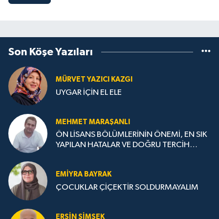
Son Köşe Yazıları
MÜRVET YAZICI KAZGI
UYGAR İÇİN EL ELE
MEHMET MARAŞANLI
ÖN LİSANS BÖLÜMLERİNİN ÖNEMİ, EN SIK
YAPILAN HATALAR VE DOĞRU TERCİH
STRATEJİLERİ
EMIYRA BAYRAK
ÇOCUKLAR ÇİÇEKTİR SOLDURMAYALIM
ERSIN ŞIMŞEK