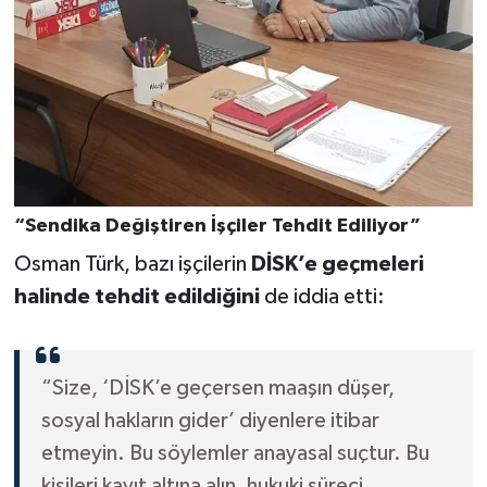
“Sendika Değiştiren İşçiler Tehdit Ediliyor”
Osman Türk, bazı işçilerin
DİSK’e geçmeleri
halinde tehdit edildiğini
de iddia etti:
“Size, ‘DİSK’e geçersen maaşın düşer,
sosyal hakların gider’ diyenlere itibar
etmeyin. Bu söylemler anayasal suçtur. Bu
kişileri kayıt altına alın, hukuki süreci