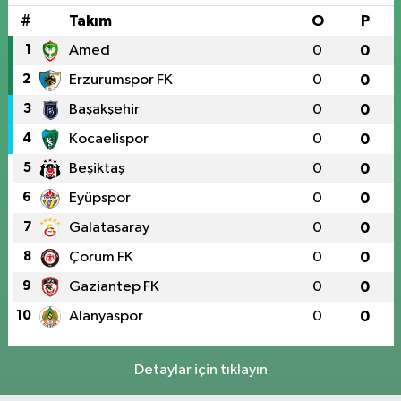
#
Takım
O
P
1
Amed
0
0
2
Erzurumspor FK
0
0
3
Başakşehir
0
0
4
Kocaelispor
0
0
5
Beşiktaş
0
0
6
Eyüpspor
0
0
7
Galatasaray
0
0
8
Çorum FK
0
0
9
Gaziantep FK
0
0
10
Alanyaspor
0
0
Detaylar için tıklayın