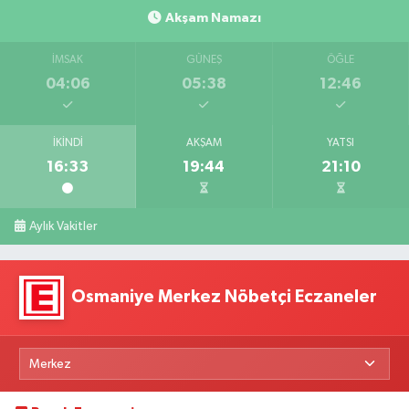
Akşam Namazı
İMSAK
GÜNEŞ
ÖĞLE
04:06
05:38
12:46
İKINDI
AKŞAM
YATSI
16:33
19:44
21:10
Aylık Vakitler
Osmaniye Merkez Nöbetçi Eczaneler