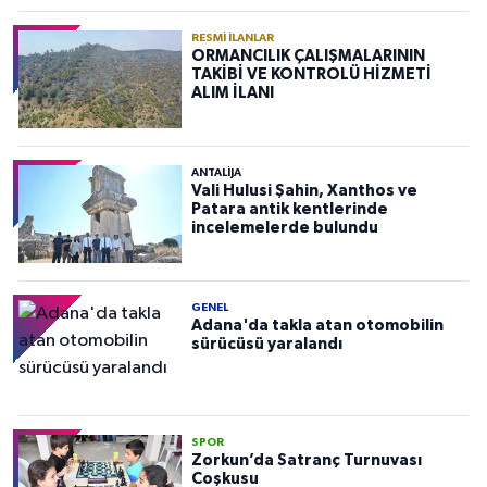
RESMI İLANLAR
ORMANCILIK ÇALIŞMALARININ
TAKİBİ VE KONTROLÜ HİZMETİ
ALIM İLANI
ANTALIJA
Vali Hulusi Şahin, Xanthos ve
Patara antik kentlerinde
incelemelerde bulundu
GENEL
Adana'da takla atan otomobilin
sürücüsü yaralandı
SPOR
Zorkun’da Satranç Turnuvası
Coşkusu