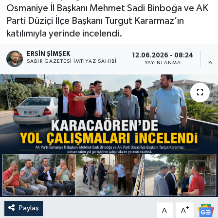
Osmaniye İl Başkanı Mehmet Sadi Binboğa ve AK
Parti Düziçi İlçe Başkanı Turgut Kararmaz’ın
katılımıyla yerinde incelendi.
ERSIN ŞİMŞEK
12.06.2026 - 08:24
SABIR GAZETESI İMTIYAZ SAHIBI
YAYINLANMA
PA
Paylaş
-
+
A
A