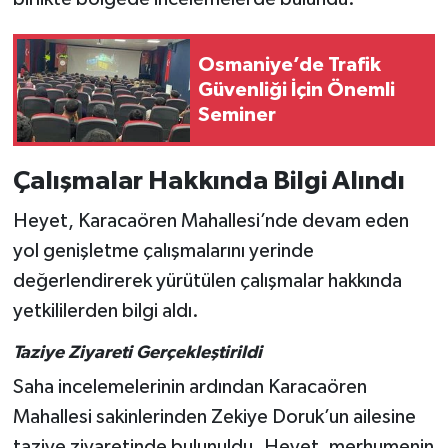
Osmaniye’de Trafik
Güvenliği İçin Önemli
Seminer
Çalışmalar Hakkında Bilgi Alındı
Heyet, Karacaören Mahallesi’nde devam eden
yol genişletme çalışmalarını yerinde
değerlendirerek yürütülen çalışmalar hakkında
yetkililerden bilgi aldı.
Taziye Ziyareti Gerçekleştirildi
Saha incelemelerinin ardından Karacaören
Mahallesi sakinlerinden Zekiye Doruk’un ailesine
taziye ziyaretinde bulunuldu. Heyet, merhumenin