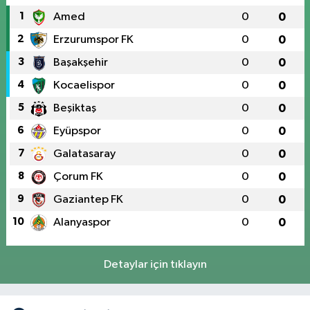
1
Amed
0
0
2
Erzurumspor FK
0
0
3
Başakşehir
0
0
4
Kocaelispor
0
0
5
Beşiktaş
0
0
6
Eyüpspor
0
0
7
Galatasaray
0
0
8
Çorum FK
0
0
9
Gaziantep FK
0
0
10
Alanyaspor
0
0
Detaylar için tıklayın