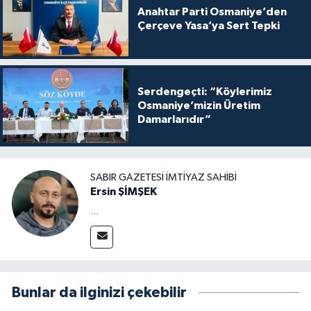
Anahtar Parti Osmaniye’den
Çerçeve Yasa’ya Sert Tepki
Serdengeçti: “Köylerimiz
Osmaniye’mizin Üretim
Damarlarıdır”
SABIR GAZETESI İMTIYAZ SAHIBI
Ersin ŞİMŞEK
...
Bunlar da ilginizi çekebilir