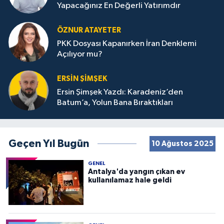
Yapacağınız En Değerli Yatırımdır
ÖZNUR ATAYETER
PKK Dosyası Kapanırken İran Denklemi
Açılıyor mu?
ERSIN ŞIMŞEK
Ersin Şimşek Yazdı: Karadeniz’den
Batum’a, Yolun Bana Bıraktıkları
Geçen Yıl Bugün
10 Ağustos 2025
GENEL
Antalya'da yangın çıkan ev
kullanılamaz hale geldi