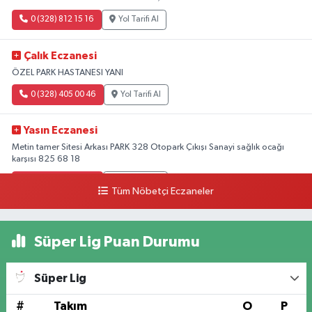
0 (328) 812 15 16
Yol Tarifi Al
Çalık Eczanesi
ÖZEL PARK HASTANESI YANI
0 (328) 405 00 46
Yol Tarifi Al
Yasın Eczanesi
Metin tamer Sitesi Arkası PARK 328 Otopark Çıkışı Sanayi sağlık ocağı
karşısı 825 68 18
0 (328) 825 68 18
Yol Tarifi Al
Tüm Nöbetçi Eczaneler
Süper Lig Puan Durumu
Süper Lig
#
Takım
O
P