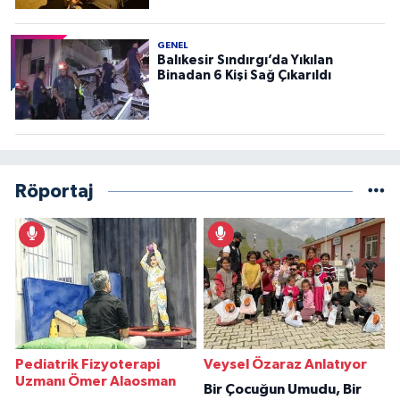
GENEL
Balıkesir Sındırgı’da Yıkılan
Binadan 6 Kişi Sağ Çıkarıldı
Röportaj
Pediatrik Fizyoterapi
Veysel Özaraz Anlatıyor
Uzmanı Ömer Alaosman
Bir Çocuğun Umudu, Bir