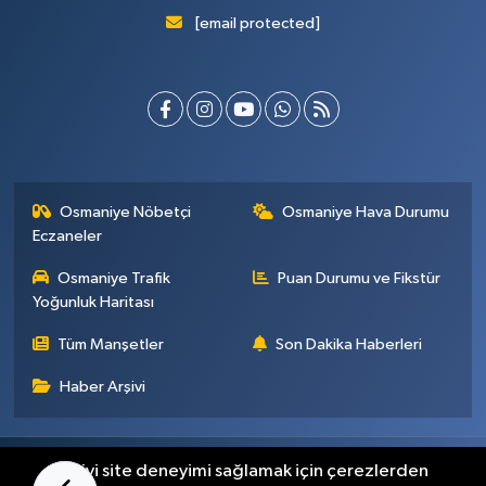
[email protected]
Osmaniye Nöbetçi
Osmaniye Hava Durumu
Eczaneler
Osmaniye Trafik
Puan Durumu ve Fikstür
Yoğunluk Haritası
Tüm Manşetler
Son Dakika Haberleri
Haber Arşivi
Künye
İletişim
Gizlilik Sözleşmesi
En iyi site deneyimi sağlamak için çerezlerden