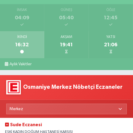
İMSAK
GÜNEŞ
ÖĞLE
04:09
05:40
12:45
İKINDI
AKŞAM
YATSI
16:32
19:41
21:06
Aylık Vakitler
Osmaniye Merkez Nöbetçi Eczaneler
Sude Eczanesi
ESKİ KADIN DOĞUM HASTANESİ KARŞISI