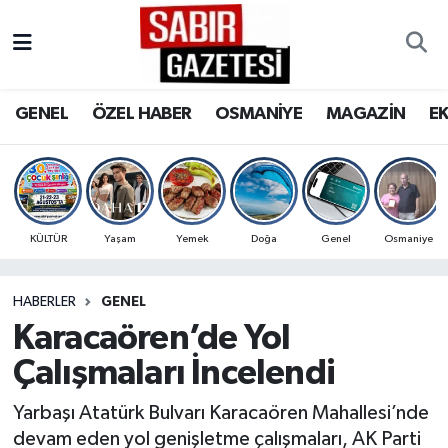
GENEL
Osmaniye Nöbetçi Eczaneler
GENEL
ÖZEL HABER
OSMANİYE
MAGAZİN
E
ÖZEL HABER
Osmaniye Hava Durumu
OSMANİYE
Osmaniye Trafik Yoğunluk Haritası
MAGAZİN
Süper Lig Puan Durumu ve Fikstür
KÜLTÜR
Yaşam
Yemek
Doğa
Genel
Osmaniye
EKONOMİ
Tüm Manşetler
HABERLER
GENEL
Karacaören’de Yol
SPOR
Son Dakika Haberleri
Çalışmaları İncelendi
RESMİ İLANLAR
Haber Arşivi
Yarbaşı Atatürk Bulvarı Karacaören Mahallesi’nde
devam eden yol genişletme çalışmaları, AK Parti