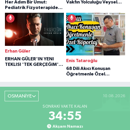
Her Adım Bir Umut:
Vakfın Yolculuğu Veysel
Pediatrik Fizyoterapiden
Özaraz Anlatıyor
İlham Veren Hikâyeler
Erhan Güler
ERHAN GÜLER'IN YENI
Enis Tataroğlu
TEKLISI 'TEK GERÇEĞIM'LE
68 Dili Akıcı Konuşan
BÜYÜK DÖNÜŞÜ
Öğretmenle Özel
Röportaj
OSMANİYE
10.08.2026
SONRAKI VAKTE KALAN
34:54
Akşam Namazı