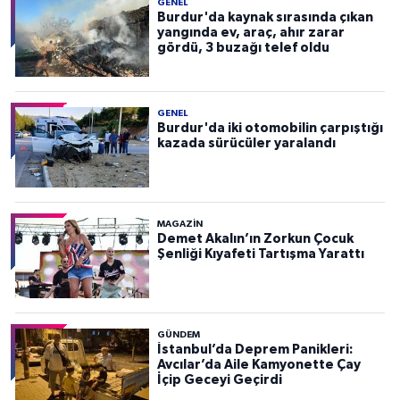
GENEL
Burdur'da kaynak sırasında çıkan
yangında ev, araç, ahır zarar
gördü, 3 buzağı telef oldu
GENEL
Burdur'da iki otomobilin çarpıştığı
kazada sürücüler yaralandı
MAGAZİN
Demet Akalın’ın Zorkun Çocuk
Şenliği Kıyafeti Tartışma Yarattı
GÜNDEM
İstanbul’da Deprem Panikleri:
Avcılar’da Aile Kamyonette Çay
İçip Geceyi Geçirdi