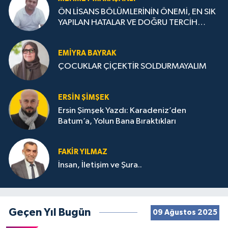
ÖN LİSANS BÖLÜMLERİNİN ÖNEMİ, EN SIK
YAPILAN HATALAR VE DOĞRU TERCİH
STRATEJİLERİ
EMIYRA BAYRAK
ÇOCUKLAR ÇİÇEKTİR SOLDURMAYALIM
ERSIN ŞIMŞEK
Ersin Şimşek Yazdı: Karadeniz’den
Batum’a, Yolun Bana Bıraktıkları
FAKIR YILMAZ
İnsan, İletişim ve Şura..
Geçen Yıl Bugün
09 Ağustos 2025