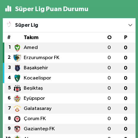
Süper Lig Puan Durumu
Süper Lig
#
Takım
O
P
1
Amed
0
0
2
Erzurumspor FK
0
0
3
Başakşehir
0
0
4
Kocaelispor
0
0
5
Beşiktaş
0
0
6
Eyüpspor
0
0
7
Galatasaray
0
0
8
Çorum FK
0
0
9
Gaziantep FK
0
0