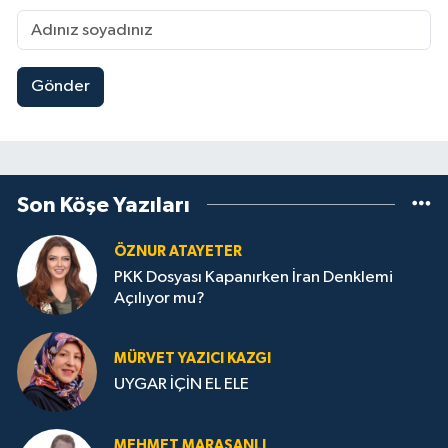
Gönder
Son Köşe Yazıları
ÖZNUR ATAYETER
PKK Dosyası Kapanırken İran Denklemi
Açılıyor mu?
MÜRVET YAZICI KAZGI
UYGAR İÇİN EL ELE
MEHMET MARAŞANLI