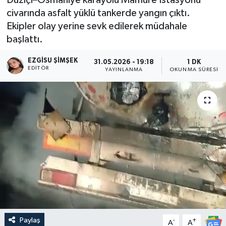
civarında asfalt yüklü tankerde yangın çıktı.
Ekipler olay yerine sevk edilerek müdahale
başlattı.
EZGISU ŞIMŞEK
31.05.2026 - 19:18
1 DK
EDITÖR
YAYINLANMA
OKUNMA SÜRESI
Paylaş
-
+
A
A