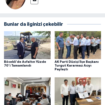
Bunlar da ilginizi çekebilir
Böcekli’de Asfaltın Yüzde
AK Parti Düziçi İlçe Başkanı
70’i Tamamlandı
Turgut Kararmaz Acıyı
Paylaştı