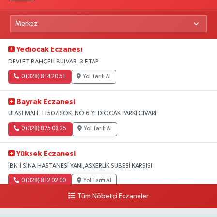
Yediocak Eczanesi
DEVLET BAHÇELİ BULVARI 3.ETAP
0 (328) 814 20 51
Yol Tarifi Al
Bayrak Eczanesi
ULAŞI MAH. 11507 SOK. NO:6 YEDİOCAK PARKI CİVARI
0 (328) 825 08 25
Yol Tarifi Al
Yüksek Eczanesi
İBN-İ SİNA HASTANESİ YANI,ASKERLİK ŞUBESİ KARŞISI
0 (328) 812 02 00
Yol Tarifi Al
Tüm Nöbetçi Eczaneler