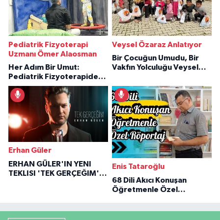
Pediatrik Fizyoterapi
Veysel Özaraz Anlatıyor
Uzmanı Ömer Alaosman
Bir Çocuğun Umudu, Bir
Her Adım Bir Umut:
Vakfın Yolculuğu Veysel
Pediatrik Fizyoterapiden
Özaraz Anlatıyor
İlham Veren Hikâyeler
Erhan Güler
ERHAN GÜLER'IN YENI
Enis Tataroğlu
TEKLISI 'TEK GERÇEĞIM'LE
68 Dili Akıcı Konuşan
BÜYÜK DÖNÜŞÜ
Öğretmenle Özel
Röportaj