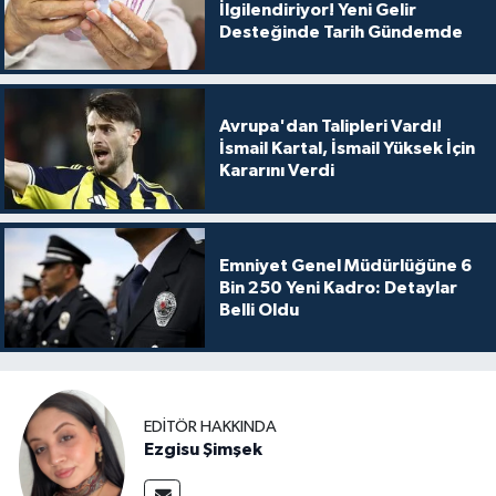
İlgilendiriyor! Yeni Gelir
Desteğinde Tarih Gündemde
Avrupa'dan Talipleri Vardı!
İsmail Kartal, İsmail Yüksek İçin
Kararını Verdi
Emniyet Genel Müdürlüğüne 6
Bin 250 Yeni Kadro: Detaylar
Belli Oldu
EDITÖR HAKKINDA
Ezgisu Şimşek