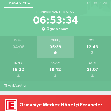
OSMANİYE
09.08.2026
SONRAKI VAKTE KALAN
06:53:33
Öğle Namazı
İMSAK
GÜNEŞ
ÖĞLE
04:08
05:39
12:46
İKINDI
AKŞAM
YATSI
16:32
19:42
21:07
Aylık Vakitler
Osmaniye Merkez Nöbetçi Eczaneler